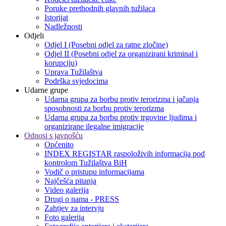
Poruke prethodnih glavnih tužilaca
Istorijat
Nadležnosti
Odjeli
Odjel I (Posebni odjel za ratne zločine)
Odjel II (Posebni odjel za organizirani kriminal i
korupciju)
Uprava Tužilaštva
Podrška svjedocima
Udarne grupe
Udarna grupa za borbu protiv terorizma i jačanja
sposobnosti za borbu protiv terorizma
Udarna grupa za borbu protiv trgovine ljudima i
organizirane ilegalne imigracije
Odnosi s javnošću
Općenito
INDEX REGISTAR raspoloživih informacija pod
kontrolom Tužilaštva BiH
Vodič o pristupu informacijama
Najčešća pitanja
Video galerija
Drugi o nama - PRESS
Zahtjev za intervju
Foto galerija