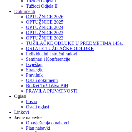
Tužioci Odjela I
Tužioci Odjela II
Dokumenti
OPTUŽNICE 2026
OPTUŽNICE 2025
OPTUŽNICE 2024
OPTUŽNICE 2023
OPTUŽNICE 2022
TUŽILAČKE ODLUKE U PREDMETIMA 145a.
OSTALE TUŽILAČKE ODLUKE
Individualni i stručni radovi
Seminari i Konferencije
Izvještaji
Strategije
Pravilnik
Ostali dokumenti
Budžet Tužilaštva BiH
PRAVILA PRIVATNOSTI
Oglasi
Posao
Ostali oglasi
Linkovi
Javne nabavke
Obavještenja o nabavci
Plan nabavki