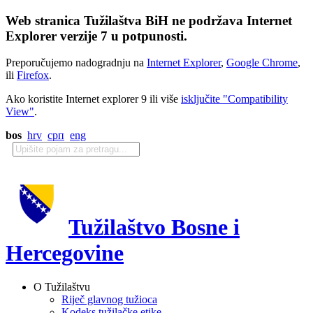
Web stranica Tužilaštva BiH ne podržava Internet
Explorer verzije 7 u potpunosti.
Preporučujemo nadogradnju na
Internet Explorer
,
Google Chrome
,
ili
Firefox
.
Ako koristite Internet explorer 9 ili više
isključite "Compatibility
View"
.
bos
hrv
срп
eng
Tužilaštvo Bosne i
Hercegovine
O Tužilaštvu
Riječ glavnog tužioca
Kodeks tužilačke etike