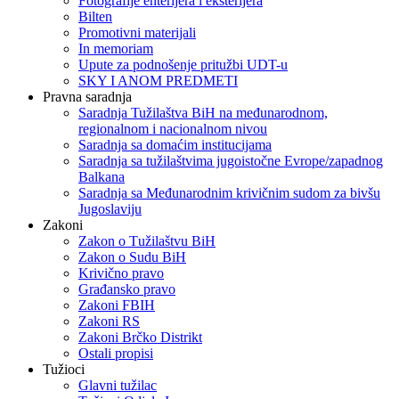
Fotografije enterijera i eksterijera
Bilten
Promotivni materijali
In memoriam
Upute za podnošenje pritužbi UDT-u
SKY I ANOM PREDMETI
Pravna saradnja
Saradnja Tužilaštva BiH na međunarodnom,
regionalnom i nacionalnom nivou
Saradnja sa domaćim institucijama
Saradnja sa tužilaštvima jugoistočne Evrope/zapadnog
Balkana
Saradnja sa Međunarodnim krivičnim sudom za bivšu
Jugoslaviju
Zakoni
Zakon o Тužilaštvu BiH
Zakon o Sudu BiH
Krivično pravo
Građansko pravo
Zakoni FBIH
Zakoni RS
Zakoni Brčko Distrikt
Ostali propisi
Tužioci
Glavni tužilac