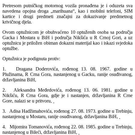
Pretresom putničkog motornog vozila pronađena je i oduzeta sva
navedena opojna droga „marihuana“, kao i mobilni telefoni, SIM
kartice i drugi predmeti značajni za dokazivanje predmetnog
krivičnog djela.
Ovom optužnicom je obuhvaćeno 10 optuženih osoba sa područja
Gacka i Mostara u BiH i područja Nikšića u R Crnoj Gori, a uz
optužnicu je priložen obiman dokazni materijal kao i iskazi svjedoka
optužbe.
Optužnica je podignuta protiv:
1. Dragana Doderovića, rođenog 13. 08. 1967. godine u
Plužinama, R Crna Gora, nastanjenog u Gacku, ranije osuđivanog,
državljanina BiH,
2. Aleksandra Međedovića, rođenog 13. 06. 1981. godine u
Nikšiću, R Crna Gora, gdje je i nastanjen, državljanina R Crne
Gore, nalazi se u pritvoru,
3. Adisa Hadžimahovića, rođenog 27. 08. 1973. godine u Trebinju,
nastanjenog u Mostaru, ranije osuđivanog, državljanina BiH,
4. Mijomira Tomanovića, rođenog 22. 08. 1985. godine u Trebinju,
nastanjenog u Bileći, državljanina BiH,