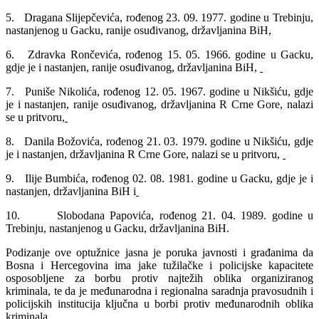
5. Dragana Slijepčevića, rođenog 23. 09. 1977. godine u Trebinju,
nastanjenog u Gacku, ranije osuđivanog, državljanina BiH,
6. Zdravka Rončevića, rođenog 15. 05. 1966. godine u Gacku,
gdje je i nastanjen, ranije osuđivanog, državljanina BiH,
7. Puniše Nikolića, rođenog 12. 05. 1967. godine u Nikšiću, gdje
je i nastanjen, ranije osuđivanog, državljanina R Crne Gore, nalazi
se u pritvoru,
8. Danila Božovića, rođenog 21. 03. 1979. godine u Nikšiću, gdje
je i nastanjen, državljanina R Crne Gore, nalazi se u pritvoru,
9. Ilije Bumbića, rođenog 02. 08. 1981. godine u Gacku, gdje je i
nastanjen, državljanina BiH i
10. Slobodana Papovića, rođenog 21. 04. 1989. godine u
Trebinju, nastanjenog u Gacku, državljanina BiH.
Podizanje ove optužnice jasna je poruka javnosti i građanima da
Bosna i Hercegovina ima jake tužilačke i policijske kapacitete
osposobljene za borbu protiv najtežih oblika organiziranog
kriminala, te da je međunarodna i regionalna saradnja pravosudnih i
policijskih institucija ključna u borbi protiv međunarodnih oblika
kriminala.