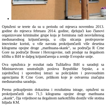
Optuženi se terete da su u periodu od mjeseca novembra 2013.
godine do mjeseca februara 2014. godine, djelujući kao članovi
organizovane kriminalne grupe koja je formirana radi neovlaštenog
međunarodnog krijumčarenja, u cilju sticanja protivpravne
imovinske koristi, u više navrata prokrijumčarili više desetina
kilograma opojne droge „marihuana-skank“, sa područja R Crne
Gore na područje Bosne i Hercegovine, radi prodaje na ilegalnom
tržištu u BiH te daljeg krijumčarenja u zemlje Evropske unije.
Ova optužnica je rezultat rada Tužilaštva BiH u saradnji sa
Ministarstvom unutrašnjih poslova Republike Srpske, a u
zajedničkoj i uporednoj istrazi sa policijskim i pravosudnim
agencijama R Crne Gore, prilikom koje je ostvarena značajna
međunarodna saradnja.
Prema prikupljenim dokazima i rezultatima istrage, optuženi su
prokrijumčarili oko 71,5 kilograma opojne droge marihuana
„skank“, čija vrijednost na ilegalnom narkotržištu dostiže više stotina
hiljada KM.