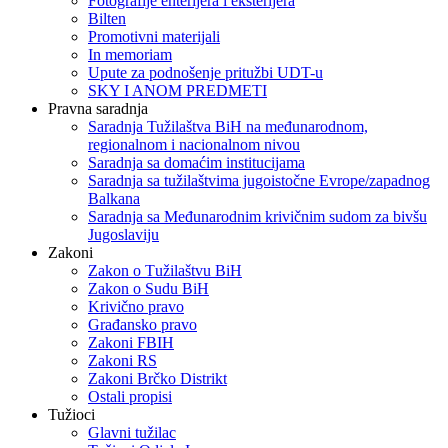
Fotografije enterijera i eksterijera
Bilten
Promotivni materijali
In memoriam
Upute za podnošenje pritužbi UDT-u
SKY I ANOM PREDMETI
Pravna saradnja
Saradnja Tužilaštva BiH na međunarodnom,
regionalnom i nacionalnom nivou
Saradnja sa domaćim institucijama
Saradnja sa tužilaštvima jugoistočne Evrope/zapadnog
Balkana
Saradnja sa Međunarodnim krivičnim sudom za bivšu
Jugoslaviju
Zakoni
Zakon o Тužilaštvu BiH
Zakon o Sudu BiH
Krivično pravo
Građansko pravo
Zakoni FBIH
Zakoni RS
Zakoni Brčko Distrikt
Ostali propisi
Tužioci
Glavni tužilac