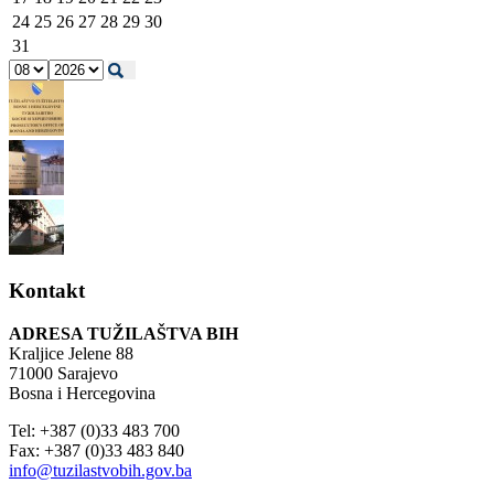
24
25
26
27
28
29
30
31
Kontakt
ADRESA TUŽILAŠTVA BIH
Kraljice Jelene 88
71000 Sarajevo
Bosna i Hercegovina
Tel: +387 (0)33 483 700
Fax: +387 (0)33 483 840
info@tuzilastvobih.gov.ba