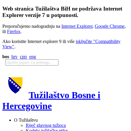
Web stranica Tužilaštva BiH ne podržava Internet
Explorer verzije 7 u potpunosti.
Preporučujemo nadogradnju na
Internet Explorer
,
Google Chrome
,
ili
Firefox
.
Ako koristite Internet explorer 9 ili više
isključite "Compatibility
View"
.
bos
hrv
срп
eng
Tužilaštvo Bosne i
Hercegovine
O Tužilaštvu
Riječ glavnog tužioca
Kodeks tužilačke etike