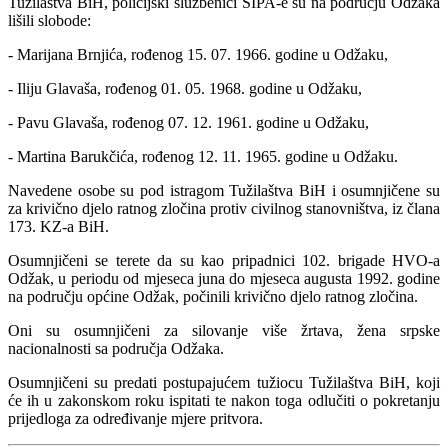
Tužilaštva BiH, policijski službenici SIPA-e su na području Odžaka
lišili slobode:
- Marijana Brnjića, rođenog 15. 07. 1966. godine u Odžaku,
- Iliju Glavaša, rođenog 01. 05. 1968. godine u Odžaku,
- Pavu Glavaša, rođenog 07. 12. 1961. godine u Odžaku,
- Martina Barukčića, rođenog 12. 11. 1965. godine u Odžaku.
Navedene osobe su pod istragom Tužilaštva BiH i osumnjičene su
za krivično djelo ratnog zločina protiv civilnog stanovništva, iz člana
173. KZ-a BiH.
Osumnjičeni se terete da su kao pripadnici 102. brigade HVO-a
Odžak, u periodu od mjeseca juna do mjeseca augusta 1992. godine
na području općine Odžak, počinili krivično djelo ratnog zločina.
Oni su osumnjičeni za silovanje više žrtava, žena srpske
nacionalnosti sa područja Odžaka.
Osumnjičeni su predati postupajućem tužiocu Tužilaštva BiH, koji
će ih u zakonskom roku ispitati te nakon toga odlučiti o pokretanju
prijedloga za određivanje mjere pritvora.