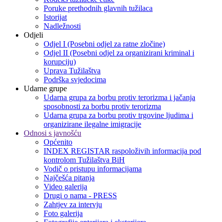
Poruke prethodnih glavnih tužilaca
Istorijat
Nadležnosti
Odjeli
Odjel I (Posebni odjel za ratne zločine)
Odjel II (Posebni odjel za organizirani kriminal i
korupciju)
Uprava Tužilaštva
Podrška svjedocima
Udarne grupe
Udarna grupa za borbu protiv terorizma i jačanja
sposobnosti za borbu protiv terorizma
Udarna grupa za borbu protiv trgovine ljudima i
organizirane ilegalne imigracije
Odnosi s javnošću
Općenito
INDEX REGISTAR raspoloživih informacija pod
kontrolom Tužilaštva BiH
Vodič o pristupu informacijama
Najčešća pitanja
Video galerija
Drugi o nama - PRESS
Zahtjev za intervju
Foto galerija