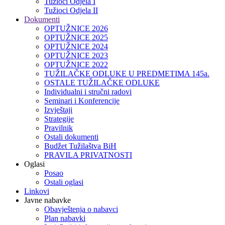
Tužioci Odjela I
Tužioci Odjela II
Dokumenti
OPTUŽNICE 2026
OPTUŽNICE 2025
OPTUŽNICE 2024
OPTUŽNICE 2023
OPTUŽNICE 2022
TUŽILAČKE ODLUKE U PREDMETIMA 145a.
OSTALE TUŽILAČKE ODLUKE
Individualni i stručni radovi
Seminari i Konferencije
Izvještaji
Strategije
Pravilnik
Ostali dokumenti
Budžet Tužilaštva BiH
PRAVILA PRIVATNOSTI
Oglasi
Posao
Ostali oglasi
Linkovi
Javne nabavke
Obavještenja o nabavci
Plan nabavki