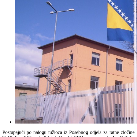
Postupajući po nalogu tužioca iz Posebnog odjela za ratne zločine