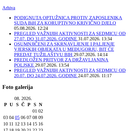
Arhiva
PODIGNUTA OPTUŽNICA PROTIV ZAPOSLENIKA
SUDA BiH ZA KORUPTIVNO KRIVIČNO DJELO
05.08.2026. 12:24
PREGLED VAŽNIJIH AKTIVNOSTI ZA SEDMICU OD
27.07. DO 31.07.2026. GODINE
31.07.2026. 13:34
OSUMNJIČENI ZA SKRNAVLJENJE I PALJENJE
VJERSKIH OBJEKATA U MEĐUGORJU, BIT ĆE
PREDAT TUŽILAŠTVU BIH
29.07.2026. 14:14
PREDLOŽEN PRITVOR ZA DRŽAVLJANINA
POLJSKE
29.07.2026. 13:54
PREGLED VAŽNIJIH AKTIVNOSTI ZA SEDMICU OD
20.07. DO 24.07.2026. GODINE
24.07.2026. 11:17
Foto galerija
08. 2026.
P
U
S
Č
P
S
N
01
02
03
04
05
06
07
08
09
10
11
12
13
14
15
16
17
18
19
20
21
22
23