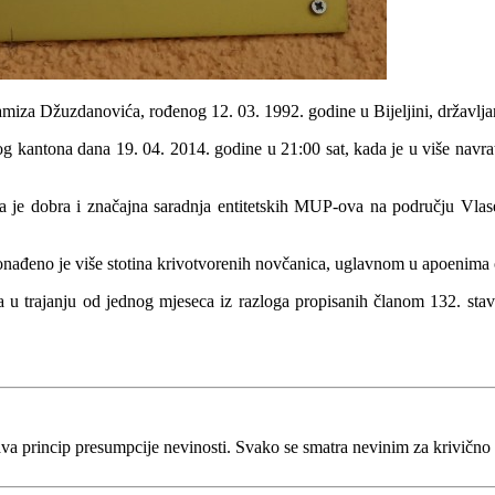
amiza Džuzdanovića, rođenog 12. 03. 1992. godine u Bijeljini, državlj
og kantona dana 19. 04. 2014. godine u 21:00 sat, kada je u više navr
na je dobra i značajna saradnja entitetskih MUP-ova na području Vlase
ronađeno je više stotina krivotvorenih novčanica, uglavnom u apoenima 
a u trajanju od jednog mjeseca iz razloga propisanih članom 132. st
va princip presumpcije nevinosti. Svako se smatra nevinim za krivično