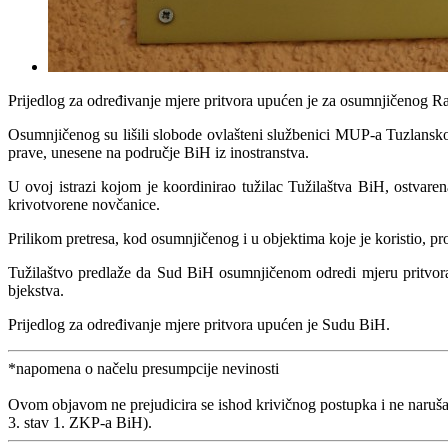
Prijedlog za određivanje mjere pritvora upućen je za osumnjičenog R
Osumnjičenog su lišili slobode ovlašteni službenici MUP-a Tuzlansk
prave, unesene na područje BiH iz inostranstva.
U ovoj istrazi kojom je koordinirao tužilac Tužilaštva BiH, ostvare
krivotvorene novčanice.
Prilikom pretresa, kod osumnjičenog i u objektima koje je koristio, p
Tužilaštvo predlaže da Sud BiH osumnjičenom odredi mjeru pritvor
bjekstva.
Prijedlog za određivanje mjere pritvora upućen je Sudu BiH.
*napomena o načelu presumpcije nevinosti
Ovom objavom ne prejudicira se ishod krivičnog postupka i ne naruša
3. stav 1. ZKP-a BiH).