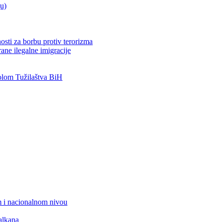
ju)
osti za borbu protiv terorizma
ane ilegalne imigracije
lom Tužilaštva BiH
 i nacionalnom nivou
alkana