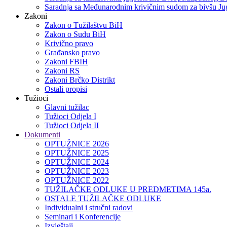
Saradnja sa Međunarodnim krivičnim sudom za bivšu Jug
Zakoni
Zakon o Тužilaštvu BiH
Zakon o Sudu BiH
Krivično pravo
Građansko pravo
Zakoni FBIH
Zakoni RS
Zakoni Brčko Distrikt
Ostali propisi
Tužioci
Glavni tužilac
Tužioci Odjela I
Tužioci Odjela II
Dokumenti
OPTUŽNICE 2026
OPTUŽNICE 2025
OPTUŽNICE 2024
OPTUŽNICE 2023
OPTUŽNICE 2022
TUŽILAČKE ODLUKE U PREDMETIMA 145a.
OSTALE TUŽILAČKE ODLUKE
Individualni i stručni radovi
Seminari i Konferencije
Izvještaji