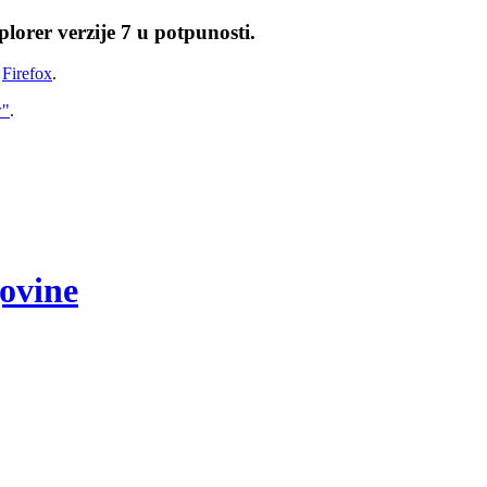
lorer verzije 7 u potpunosti.
i
Firefox
.
w"
.
govine