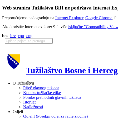
Web stranica Tužilaštva BiH ne podržava Internet Exp
Preporučujemo nadogradnju na
Internet Explorer
,
Google Chrome
, il
Ako koristite Internet explorer 9 ili više
isključite "Compatibility Vie
bos
hrv
срп
eng
Tužilaštvo Bosne i Herce
O Tužilaštvu
Riječ glavnog tužioca
Kodeks tužilačke etike
Poruke prethodnih glavnih tužilaca
Istorijat
Nadležnosti
Odjeli
Odjel I (Posebni odjel za ratne zločine)