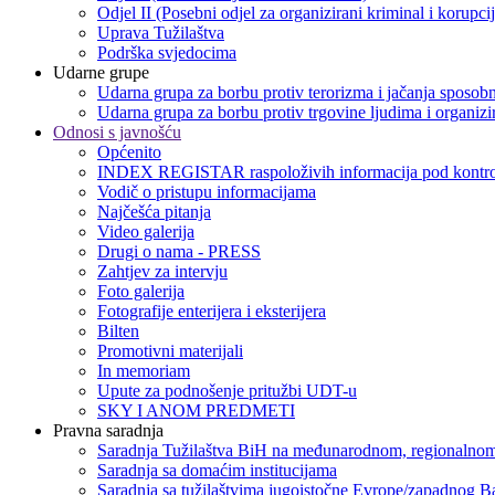
Odjel II (Posebni odjel za organizirani kriminal i korupci
Uprava Tužilaštva
Podrška svjedocima
Udarne grupe
Udarna grupa za borbu protiv terorizma i jačanja sposobn
Udarna grupa za borbu protiv trgovine ljudima i organizir
Odnosi s javnošću
Općenito
INDEX REGISTAR raspoloživih informacija pod kontro
Vodič o pristupu informacijama
Najčešća pitanja
Video galerija
Drugi o nama - PRESS
Zahtjev za intervju
Foto galerija
Fotografije enterijera i eksterijera
Bilten
Promotivni materijali
In memoriam
Upute za podnošenje pritužbi UDT-u
SKY I ANOM PREDMETI
Pravna saradnja
Saradnja Tužilaštva BiH na međunarodnom, regionalnom
Saradnja sa domaćim institucijama
Saradnja sa tužilaštvima jugoistočne Evrope/zapadnog B