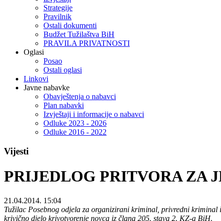
Strategije
Pravilnik
Ostali dokumenti
Budžet Tužilaštva BiH
PRAVILA PRIVATNOSTI
Oglasi
Posao
Ostali oglasi
Linkovi
Javne nabavke
Obavještenja o nabavci
Plan nabavki
Izvještaji i informacije o nabavci
Odluke 2023 - 2026
Odluke 2016 - 2022
Vijesti
PRIJEDLOG PRITVORA ZA 
21.04.2014. 15:04
Tužilac Posebnog odjela za organizirani kriminal, privredni kriminal
krivično djelo krivotvorenje novca iz člana 205. stava 2. KZ-a BiH.