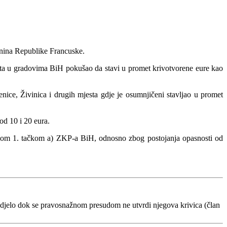
anina Republike Francuske.
ata u gradovima BiH pokušao da stavi u promet krivotvorene eure kao
nice, Živinica i drugih mjesta gdje je osumnjičeni stavljao u promet
od 10 i 20 eura.
avom 1. tačkom a) ZKP-a BiH, odnosno zbog postojanja opasnosti od
 djelo dok se pravosnažnom presudom ne utvrdi njegova krivica (član