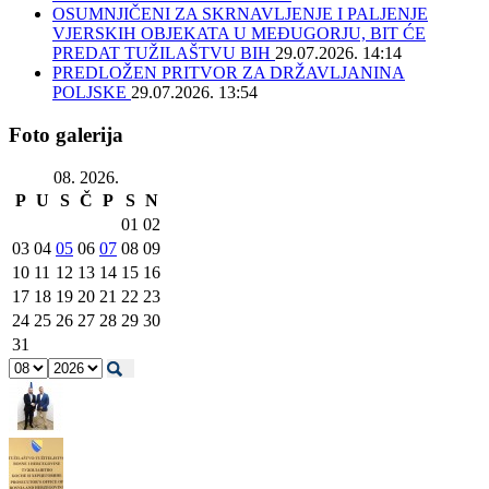
OSUMNJIČENI ZA SKRNAVLJENJE I PALJENJE
VJERSKIH OBJEKATA U MEĐUGORJU, BIT ĆE
PREDAT TUŽILAŠTVU BIH
29.07.2026. 14:14
PREDLOŽEN PRITVOR ZA DRŽAVLJANINA
POLJSKE
29.07.2026. 13:54
Foto galerija
08. 2026.
P
U
S
Č
P
S
N
01
02
03
04
05
06
07
08
09
10
11
12
13
14
15
16
17
18
19
20
21
22
23
24
25
26
27
28
29
30
31