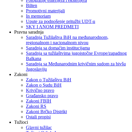
Fotografije enterijera i eksterijera
Bilten
Promotivni materijali
In memoriam
Upute za podnošenje pritužbi UDT-u
SKY I ANOM PREDMETI
Pravna saradnja
Saradnja Tužilaštva BiH na međunarodnom,
regionalnom i nacionalnom nivou
Saradnja sa domaćim institucijama
Saradnja sa tužilaštvima jugoistočne Evrope/zapadnog
Balkana
Saradnja sa Međunarodnim krivičnim sudom za bivšu
Jugoslaviju
Zakoni
Zakon o Тužilaštvu BiH
Zakon o Sudu BiH
Krivično pravo
Građansko pravo
Zakoni FBIH
Zakoni RS
Zakoni Brčko Distrikt
Ostali propisi
Tužioci
Glavni tužilac