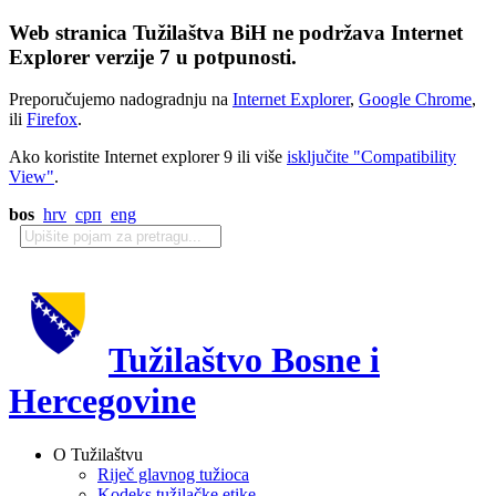
Web stranica Tužilaštva BiH ne podržava Internet
Explorer verzije 7 u potpunosti.
Preporučujemo nadogradnju na
Internet Explorer
,
Google Chrome
,
ili
Firefox
.
Ako koristite Internet explorer 9 ili više
isključite "Compatibility
View"
.
bos
hrv
срп
eng
Tužilaštvo Bosne i
Hercegovine
O Tužilaštvu
Riječ glavnog tužioca
Kodeks tužilačke etike