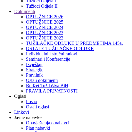
Tužioci Odjela I
Tužioci Odjela II
Dokumenti
OPTUŽNICE 2026
OPTUŽNICE 2025
OPTUŽNICE 2024
OPTUŽNICE 2023
OPTUŽNICE 2022
TUŽILAČKE ODLUKE U PREDMETIMA 145a.
OSTALE TUŽILAČKE ODLUKE
Individualni i stručni radovi
Seminari i Konferencije
Izvještaji
Strategije
Pravilnik
Ostali dokumenti
Budžet Tužilaštva BiH
PRAVILA PRIVATNOSTI
Oglasi
Posao
Ostali oglasi
Linkovi
Javne nabavke
Obavještenja o nabavci
Plan nabavki