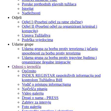
Poruke prethodnih glavnih tužilaca
Istorijat
Nadležnosti
Odjeli
Odjel I (Posebni odjel za ratne zločine)
Odjel II (Posebni odjel za organizirani kriminal i
korupciju)
Uprava Tužilaštva
Podrška svjedocima
Udarne grupe
Udarna grupa za borbu protiv terorizma i jačanja
sposobnosti za borbu protiv terorizma
Udarna grupa za borbu protiv trgovine ljudima i
organizirane ilegalne imigracije
Odnosi s javnošću
Općenito
INDEX REGISTAR raspoloživih informacija pod
kontrolom Tužilaštva BiH
Vodič o pristupu informacijama
Najčešća pitanja
Video galerija
Drugi o nama - PRESS
Zahtjev za intervju
Foto galerija