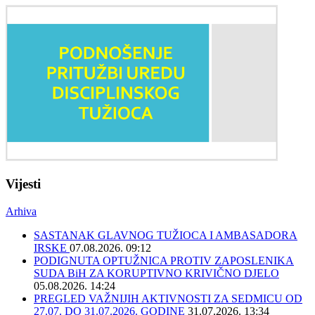
Vijesti
Arhiva
SASTANAK GLAVNOG TUŽIOCA I AMBASADORA
IRSKE
07.08.2026. 09:12
PODIGNUTA OPTUŽNICA PROTIV ZAPOSLENIKA
SUDA BiH ZA KORUPTIVNO KRIVIČNO DJELO
05.08.2026. 14:24
PREGLED VAŽNIJIH AKTIVNOSTI ZA SEDMICU OD
27.07. DO 31.07.2026. GODINE
31.07.2026. 13:34