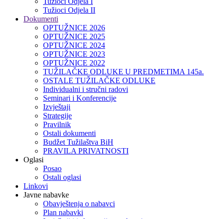
Tužioci Odjela I
Tužioci Odjela II
Dokumenti
OPTUŽNICE 2026
OPTUŽNICE 2025
OPTUŽNICE 2024
OPTUŽNICE 2023
OPTUŽNICE 2022
TUŽILAČKE ODLUKE U PREDMETIMA 145a.
OSTALE TUŽILAČKE ODLUKE
Individualni i stručni radovi
Seminari i Konferencije
Izvještaji
Strategije
Pravilnik
Ostali dokumenti
Budžet Tužilaštva BiH
PRAVILA PRIVATNOSTI
Oglasi
Posao
Ostali oglasi
Linkovi
Javne nabavke
Obavještenja o nabavci
Plan nabavki