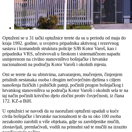
Optuženi se u 31 tački optužnice terete da su u periodu od maja do
kraja 1992. godine, u svojstvu pripadnika aktivnog i rezervnog
sastava i komandnih struktura policije SJB Kotor Varoš, kao i
pripadnika VRS, učestvovali u širokom i sistematičnom napadu
usmjerenom na civilno stanovništvo bošnjačke i hrvatske
nacionalnosti na području Kotor Varoši i okolnih mjesta.
Oni se terete da su ubistvima, zatvaranjem, mučenjem, činjenjem
prisilnih nestanaka osoba i drugim nečovječnim djelima s ciljem
nanošenja fizičkih i psihičkih patnji, počinili progon bošnjačkog i
hrvatskog stanovništva sa područja Kotor Varoši i okolnih sela te na
taj način počinili krivično djelo zločini protiv čovječnosti, iz člana
172. KZ-a BiH.
U optužnici se navodi da su naoružani optuženi upadali u kuće
civila bošnjačke i hrvatske nacionalnosti te da su oko 100 osoba
nezakonito zarobili u više objekata, gdje su zarobljenike mučili,
zlostavljali, premlaćivali, vodili na prinudni rad te mučili na izrazito