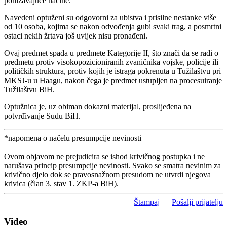
ponižavajuće načine.
Navedeni optuženi su odgovorni za ubistva i prisilne nestanke više
od 10 osoba, kojima se nakon odvođenja gubi svaki trag, a posmrtni
ostaci nekih žrtava još uvijek nisu pronađeni.
Ovaj predmet spada u predmete Kategorije II, što znači da se radi o
predmetu protiv visokopozicioniranih zvaničnika vojske, policije ili
političkih struktura, protiv kojih je istraga pokrenuta u Tužilaštvu pri
MKSJ-u u Haagu, nakon čega je predmet ustupljen na procesuiranje
Tužilaštvu BiH.
Optužnica je, uz obiman dokazni materijal, proslijeđena na
potvrđivanje Sudu BiH.
*napomena o načelu presumpcije nevinosti
Ovom objavom ne prejudicira se ishod krivičnog postupka i ne
narušava princip presumpcije nevinosti. Svako se smatra nevinim za
krivično djelo dok se pravosnažnom presudom ne utvrdi njegova
krivica (član 3. stav 1. ZKP-a BiH).
Štampaj
Pošalji prijatelju
Video