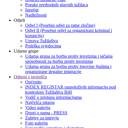
Poruke prethodnih glavnih tužilaca
Istorijat
Nadležnosti
Odjeli
Odjel I (Posebni odjel za ratne zločine)
Odjel II (Posebni odjel za organizirani kriminal i
korupciju)
Uprava Tužilaštva
Podrška svjedocima
Udarne grupe
Udarna grupa za borbu protiv terorizma i jačanja
sposobnosti za borbu protiv terorizma
Udarna grupa za borbu protiv trgovine ljudima i
organizirane ilegalne imigracije
Odnosi s javnošću
Općenito
INDEX REGISTAR raspoloživih informacija pod
kontrolom Tužilaštva BiH
Vodič o pristupu informacijama
Najčešća pitanja
Video galerija
Drugi o nama - PRESS
Zahtjev za intervju
Foto galerija