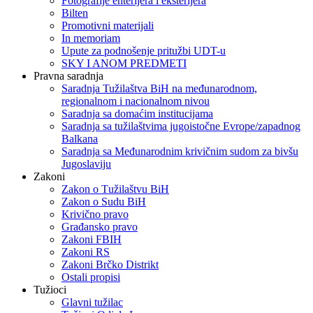
Fotografije enterijera i eksterijera
Bilten
Promotivni materijali
In memoriam
Upute za podnošenje pritužbi UDT-u
SKY I ANOM PREDMETI
Pravna saradnja
Saradnja Tužilaštva BiH na međunarodnom,
regionalnom i nacionalnom nivou
Saradnja sa domaćim institucijama
Saradnja sa tužilaštvima jugoistočne Evrope/zapadnog
Balkana
Saradnja sa Međunarodnim krivičnim sudom za bivšu
Jugoslaviju
Zakoni
Zakon o Тužilaštvu BiH
Zakon o Sudu BiH
Krivično pravo
Građansko pravo
Zakoni FBIH
Zakoni RS
Zakoni Brčko Distrikt
Ostali propisi
Tužioci
Glavni tužilac