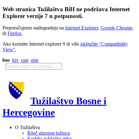
Web stranica Tužilaštva BiH ne podržava Internet
Explorer verzije 7 u potpunosti.
Preporučujemo nadogradnju na
Internet Explorer
,
Google Chrome
,
ili
Firefox
.
Ako koristite Internet explorer 9 ili više
isključite "Compatibility
View"
.
bos
hrv
срп
eng
Tužilaštvo Bosne i
Hercegovine
O Tužilaštvu
Riječ glavnog tužioca
Kodeks tužilačke etike