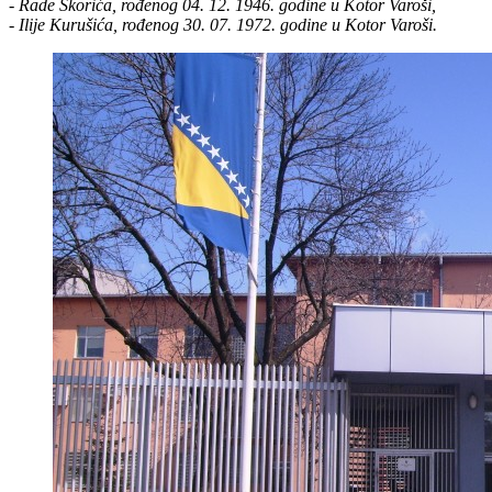
- Rade Škorića, rođenog 04. 12. 1946. godine u Kotor Varoši,
- Ilije Kurušića, rođenog 30. 07. 1972. godine u Kotor Varoši.