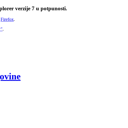
lorer verzije 7 u potpunosti.
i
Firefox
.
w"
.
govine