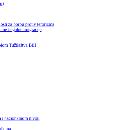
ju)
osti za borbu protiv terorizma
ane ilegalne imigracije
lom Tužilaštva BiH
 i nacionalnom nivou
alkana