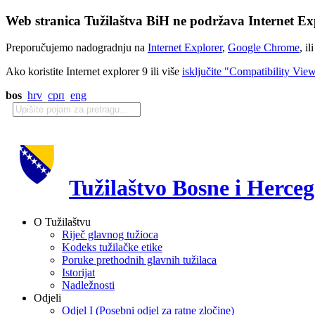
Web stranica Tužilaštva BiH ne podržava Internet Exp
Preporučujemo nadogradnju na
Internet Explorer
,
Google Chrome
, il
Ako koristite Internet explorer 9 ili više
isključite "Compatibility Vie
bos
hrv
срп
eng
Tužilaštvo Bosne i Herce
O Tužilaštvu
Riječ glavnog tužioca
Kodeks tužilačke etike
Poruke prethodnih glavnih tužilaca
Istorijat
Nadležnosti
Odjeli
Odjel I (Posebni odjel za ratne zločine)