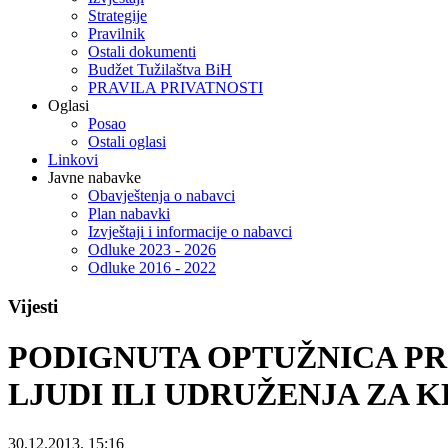
Strategije
Pravilnik
Ostali dokumenti
Budžet Tužilaštva BiH
PRAVILA PRIVATNOSTI
Oglasi
Posao
Ostali oglasi
Linkovi
Javne nabavke
Obavještenja o nabavci
Plan nabavki
Izvještaji i informacije o nabavci
Odluke 2023 - 2026
Odluke 2016 - 2022
Vijesti
PODIGNUTA OPTUŽNICA PR
LJUDI ILI UDRUŽENJA ZA
30.12.2013. 15:16