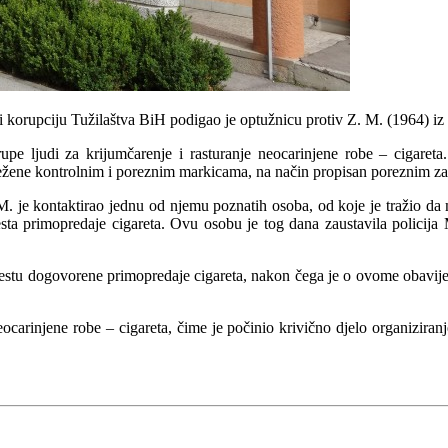
i korupciju Tužilaštva BiH podigao je optužnicu protiv Z. M. (1964) iz
pe ljudi za krijumčarenje i rasturanje neocarinjene robe – cigaret
ilježene kontrolnim i poreznim markicama, na način propisan poreznim
je kontaktirao jednu od njemu poznatih osoba, od koje je tražio da mu
 mjesta primopredaje cigareta. Ovu osobu je tog dana zaustavila polic
estu dogovorene primopredaje cigareta, nakon čega je o ovome obavijesti
eocarinjene robe – cigareta, čime je počinio krivično djelo organiziranje