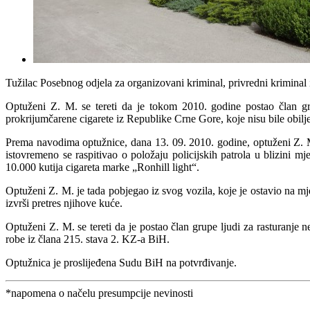
Tužilac Posebnog odjela za organizovani kriminal, privredni kriminal 
Optuženi Z. M. se tereti da je tokom 2010. godine postao član gru
prokrijumčarene cigarete iz Republike Crne Gore, koje nisu bile ob
Prema navodima optužnice, dana 13. 09. 2010. godine, optuženi Z. M. 
istovremeno se raspitivao o položaju policijskih patrola u blizini
10.000 kutija cigareta marke „Ronhill light“.
Optuženi Z. M. je tada pobjegao iz svog vozila, koje je ostavio na mj
izvrši pretres njihove kuće.
Optuženi Z. M. se tereti da je postao član grupe ljudi za rasturanje n
robe iz člana 215. stava 2. KZ-a BiH.
Optužnica je proslijeđena Sudu BiH na potvrđivanje.
*napomena o načelu presumpcije nevinosti