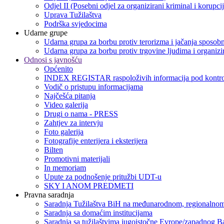
Odjel II (Posebni odjel za organizirani kriminal i korupci
Uprava Tužilaštva
Podrška svjedocima
Udarne grupe
Udarna grupa za borbu protiv terorizma i jačanja sposobn
Udarna grupa za borbu protiv trgovine ljudima i organizir
Odnosi s javnošću
Općenito
INDEX REGISTAR raspoloživih informacija pod kontro
Vodič o pristupu informacijama
Najčešća pitanja
Video galerija
Drugi o nama - PRESS
Zahtjev za intervju
Foto galerija
Fotografije enterijera i eksterijera
Bilten
Promotivni materijali
In memoriam
Upute za podnošenje pritužbi UDT-u
SKY I ANOM PREDMETI
Pravna saradnja
Saradnja Tužilaštva BiH na međunarodnom, regionalnom
Saradnja sa domaćim institucijama
Saradnja sa tužilaštvima jugoistočne Evrope/zapadnog B