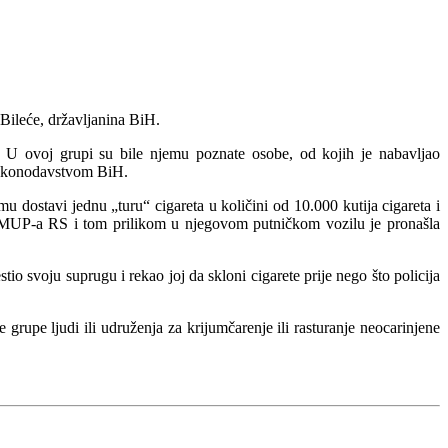
 Bileće, državljanina BiH.
a. U ovoj grupi su bile njemu poznate osobe, od kojih je nabavljao
 zakonodavstvom BiH.
 dostavi jednu „turu“ cigareta u količini od 10.000 kutija cigareta i
ija MUP-a RS i tom prilikom u njegovom putničkom vozilu je pronašla
o svoju suprugu i rekao joj da skloni cigarete prije nego što policija
 grupe ljudi ili udruženja za krijumčarenje ili rasturanje neocarinjene