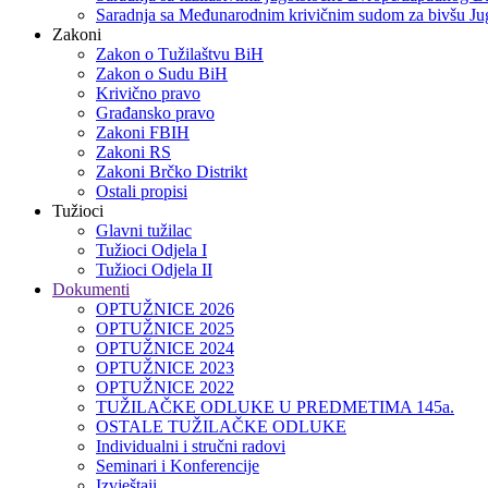
Saradnja sa Međunarodnim krivičnim sudom za bivšu Jug
Zakoni
Zakon o Тužilaštvu BiH
Zakon o Sudu BiH
Krivično pravo
Građansko pravo
Zakoni FBIH
Zakoni RS
Zakoni Brčko Distrikt
Ostali propisi
Tužioci
Glavni tužilac
Tužioci Odjela I
Tužioci Odjela II
Dokumenti
OPTUŽNICE 2026
OPTUŽNICE 2025
OPTUŽNICE 2024
OPTUŽNICE 2023
OPTUŽNICE 2022
TUŽILAČKE ODLUKE U PREDMETIMA 145a.
OSTALE TUŽILAČKE ODLUKE
Individualni i stručni radovi
Seminari i Konferencije
Izvještaji