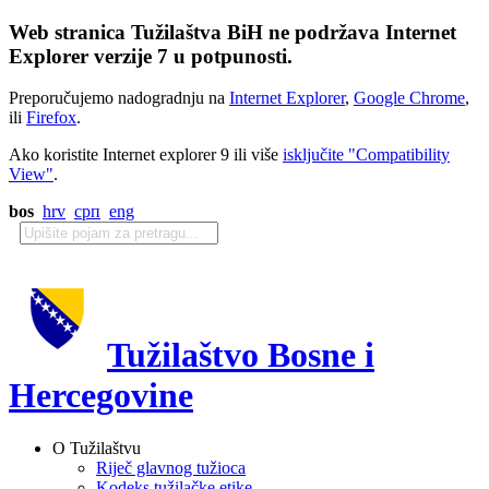
Web stranica Tužilaštva BiH ne podržava Internet
Explorer verzije 7 u potpunosti.
Preporučujemo nadogradnju na
Internet Explorer
,
Google Chrome
,
ili
Firefox
.
Ako koristite Internet explorer 9 ili više
isključite "Compatibility
View"
.
bos
hrv
срп
eng
Tužilaštvo Bosne i
Hercegovine
O Tužilaštvu
Riječ glavnog tužioca
Kodeks tužilačke etike