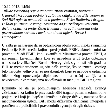
10.12.2013. 14:54
Tužilac Posebnog odjela za organizirani kriminal, privredni
kriminal i korupciju podnio je žalbu na odluku Suda BiH, kojom se
Sud BiH oglasio nenadležnim u predmetu Živka Budimira i drugih.
U žalbi je, između ostalog, navedeno da je izvršenjem krivičnih
djela u optužnici protiv Živka Budimira i drugih nanesena šteta
pravosudnom sistemu i međunarodnom ugledu Bosne i
Hercegovine.
U žalbi je naglašeno da su optužnicom obuhvaćeni visoki zvaničnici
Federacije BiH, među kojima predsjednik FBiH, aktuelni ministar
pravde u Vladi FBiH, kao i zvaničnici Ministarstva pravde FBiH, a
izvršenjem krivičnih djela koja su navedena u 33 tačke optužnice
nanesena je velika šteta Bosni i Hercegovini, sigurnosti svih građana
BiH te međunarodnom ugledu naše zemlje, što je između ostalog
bilo naročito vidljivo jer su nezakonitosti koje se navode u optužnici
bile razlog upućivanja diplomatskih nota našoj zemlji, a o
navedenim inkriminacijama izvještavali su mediji u BiH i regionu.
Istaknuto je da je pomilovanjem Merseda Hadžića zvanog
„Švicarac“, za kojim je pravosuđe BiH tragalo putem međunarodne
potjernice i koji je uhapšen i izručen iz druge države, nanesena šteta
međunarodnom ugledu BiH među državama članicama Interpola i
poništen rad policijskih i pravosudnih agencija drugih država.