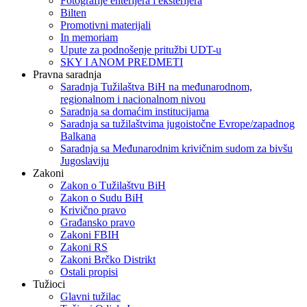
Fotografije enterijera i eksterijera
Bilten
Promotivni materijali
In memoriam
Upute za podnošenje pritužbi UDT-u
SKY I ANOM PREDMETI
Pravna saradnja
Saradnja Tužilaštva BiH na međunarodnom,
regionalnom i nacionalnom nivou
Saradnja sa domaćim institucijama
Saradnja sa tužilaštvima jugoistočne Evrope/zapadnog
Balkana
Saradnja sa Međunarodnim krivičnim sudom za bivšu
Jugoslaviju
Zakoni
Zakon o Тužilaštvu BiH
Zakon o Sudu BiH
Krivično pravo
Građansko pravo
Zakoni FBIH
Zakoni RS
Zakoni Brčko Distrikt
Ostali propisi
Tužioci
Glavni tužilac