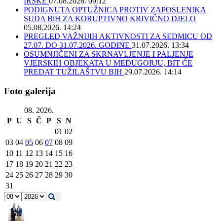
IRSKE
07.08.2026. 09:12
PODIGNUTA OPTUŽNICA PROTIV ZAPOSLENIKA
SUDA BiH ZA KORUPTIVNO KRIVIČNO DJELO
05.08.2026. 14:24
PREGLED VAŽNIJIH AKTIVNOSTI ZA SEDMICU OD
27.07. DO 31.07.2026. GODINE
31.07.2026. 13:34
OSUMNJIČENI ZA SKRNAVLJENJE I PALJENJE
VJERSKIH OBJEKATA U MEĐUGORJU, BIT ĆE
PREDAT TUŽILAŠTVU BIH
29.07.2026. 14:14
Foto galerija
08. 2026.
P
U
S
Č
P
S
N
01
02
03
04
05
06
07
08
09
10
11
12
13
14
15
16
17
18
19
20
21
22
23
24
25
26
27
28
29
30
31