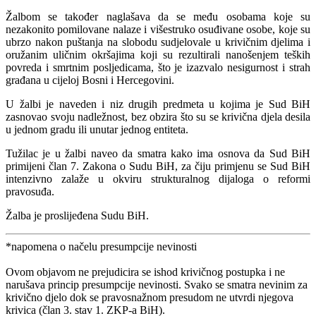
Žalbom se također naglašava da se među osobama koje su
nezakonito pomilovane nalaze i višestruko osuđivane osobe, koje su
ubrzo nakon puštanja na slobodu sudjelovale u krivičnim djelima i
oružanim uličnim okršajima koji su rezultirali nanošenjem teških
povreda i smrtnim posljedicama, što je izazvalo nesigurnost i strah
građana u cijeloj Bosni i Hercegovini.
U žalbi je naveden i niz drugih predmeta u kojima je Sud BiH
zasnovao svoju nadležnost, bez obzira što su se krivična djela desila
u jednom gradu ili unutar jednog entiteta.
Tužilac je u žalbi naveo da smatra kako ima osnova da Sud BiH
primijeni član 7. Zakona o Sudu BiH, za čiju primjenu se Sud BiH
intenzivno zalaže u okviru strukturalnog dijaloga o reformi
pravosuđa.
Žalba je proslijeđena Sudu BiH.
*napomena o načelu presumpcije nevinosti
Ovom objavom ne prejudicira se ishod krivičnog postupka i ne
narušava princip presumpcije nevinosti. Svako se smatra nevinim za
krivično djelo dok se pravosnažnom presudom ne utvrdi njegova
krivica (član 3. stav 1. ZKP-a BiH).