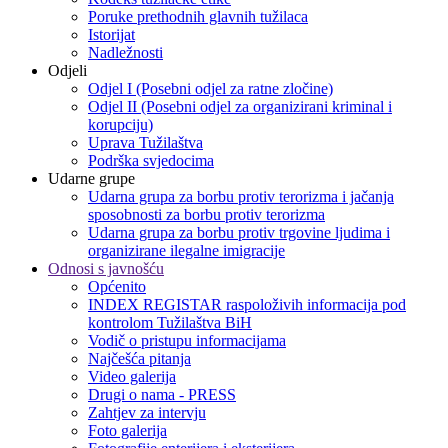
Poruke prethodnih glavnih tužilaca
Istorijat
Nadležnosti
Odjeli
Odjel I (Posebni odjel za ratne zločine)
Odjel II (Posebni odjel za organizirani kriminal i
korupciju)
Uprava Tužilaštva
Podrška svjedocima
Udarne grupe
Udarna grupa za borbu protiv terorizma i jačanja
sposobnosti za borbu protiv terorizma
Udarna grupa za borbu protiv trgovine ljudima i
organizirane ilegalne imigracije
Odnosi s javnošću
Općenito
INDEX REGISTAR raspoloživih informacija pod
kontrolom Tužilaštva BiH
Vodič o pristupu informacijama
Najčešća pitanja
Video galerija
Drugi o nama - PRESS
Zahtjev za intervju
Foto galerija