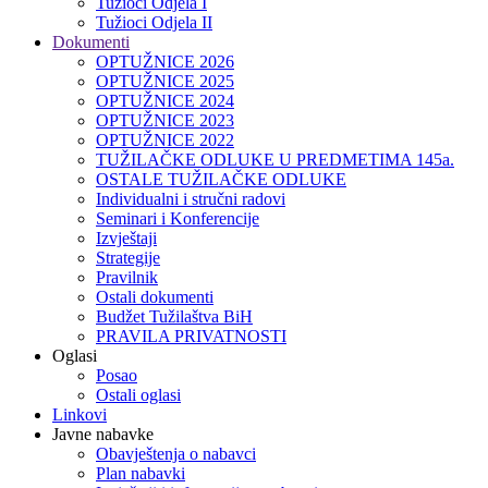
Tužioci Odjela I
Tužioci Odjela II
Dokumenti
OPTUŽNICE 2026
OPTUŽNICE 2025
OPTUŽNICE 2024
OPTUŽNICE 2023
OPTUŽNICE 2022
TUŽILAČKE ODLUKE U PREDMETIMA 145a.
OSTALE TUŽILAČKE ODLUKE
Individualni i stručni radovi
Seminari i Konferencije
Izvještaji
Strategije
Pravilnik
Ostali dokumenti
Budžet Tužilaštva BiH
PRAVILA PRIVATNOSTI
Oglasi
Posao
Ostali oglasi
Linkovi
Javne nabavke
Obavještenja o nabavci
Plan nabavki