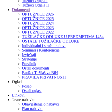
Tužioci Odjela I
Tužioci Odjela II
Dokumenti
OPTUŽNICE 2026
OPTUŽNICE 2025
OPTUŽNICE 2024
OPTUŽNICE 2023
OPTUŽNICE 2022
TUŽILAČKE ODLUKE U PREDMETIMA 145a.
OSTALE TUŽILAČKE ODLUKE
Individualni i stručni radovi
Seminari i Konferencije
Izvještaji
Strategije
Pravilnik
Ostali dokumenti
Budžet Tužilaštva BiH
PRAVILA PRIVATNOSTI
Oglasi
Posao
Ostali oglasi
Linkovi
Javne nabavke
Obavještenja o nabavci
Plan nabavki