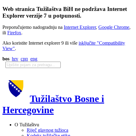
Web stranica Tužilaštva BiH ne podržava Internet
Explorer verzije 7 u potpunosti.
Preporučujemo nadogradnju na
Internet Explorer
,
Google Chrome
,
ili
Firefox
.
Ako koristite Internet explorer 9 ili više
isključite "Compatibility
View"
.
bos
hrv
срп
eng
Tužilaštvo Bosne i
Hercegovine
O Tužilaštvu
Riječ glavnog tužioca
Kodeks tužilačke etike