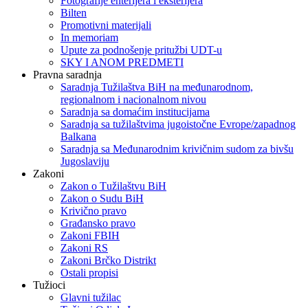
Fotografije enterijera i eksterijera
Bilten
Promotivni materijali
In memoriam
Upute za podnošenje pritužbi UDT-u
SKY I ANOM PREDMETI
Pravna saradnja
Saradnja Tužilaštva BiH na međunarodnom,
regionalnom i nacionalnom nivou
Saradnja sa domaćim institucijama
Saradnja sa tužilaštvima jugoistočne Evrope/zapadnog
Balkana
Saradnja sa Međunarodnim krivičnim sudom za bivšu
Jugoslaviju
Zakoni
Zakon o Тužilaštvu BiH
Zakon o Sudu BiH
Krivično pravo
Građansko pravo
Zakoni FBIH
Zakoni RS
Zakoni Brčko Distrikt
Ostali propisi
Tužioci
Glavni tužilac