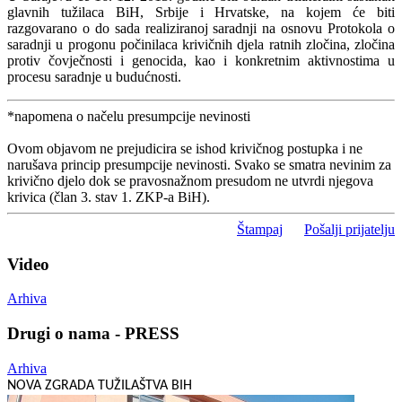
glavnih tužilaca BiH, Srbije i Hrvatske, na kojem će biti
razgovarano o do sada realiziranoj saradnji na osnovu Protokola o
saradnji u progonu počinilaca krivičnih djela ratnih zločina, zločina
protiv čovječnosti i genocida, kao i konkretnim aktivnostima u
procesu saradnje u budućnosti.
*napomena o načelu presumpcije nevinosti
Ovom objavom ne prejudicira se ishod krivičnog postupka i ne
narušava princip presumpcije nevinosti. Svako se smatra nevinim za
krivično djelo dok se pravosnažnom presudom ne utvrdi njegova
krivica (član 3. stav 1. ZKP-a BiH).
Štampaj
Pošalji prijatelju
Video
Arhiva
Drugi o nama - PRESS
Arhiva
NOVA ZGRADA TUŽILAŠTVA BIH