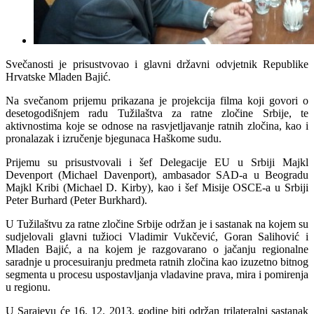
Svečanosti je prisustvovao i glavni državni odvjetnik Republike
Hrvatske Mladen Bajić.
Na svečanom prijemu prikazana je projekcija filma koji govori o
desetogodišnjem radu Tužilaštva za ratne zločine Srbije, te
aktivnostima koje se odnose na rasvjetljavanje ratnih zločina, kao i
pronalazak i izručenje bjegunaca Haškome sudu.
Prijemu su prisustvovali i šef Delegacije EU u Srbiji Majkl
Devenport (Michael Davenport), ambasador SAD-a u Beogradu
Majkl Kribi (Michael D. Kirby), kao i šef Misije OSCE-a u Srbiji
Peter Burhard (Peter Burkhard).
U Tužilaštvu za ratne zločine Srbije održan je i sastanak na kojem su
sudjelovali glavni tužioci Vladimir Vukčević, Goran Salihović i
Mladen Bajić, a na kojem je razgovarano o jačanju regionalne
saradnje u procesuiranju predmeta ratnih zločina kao izuzetno bitnog
segmenta u procesu uspostavljanja vladavine prava, mira i pomirenja
u regionu.
U Sarajevu će 16. 12. 2013. godine biti održan trilateralni sastanak