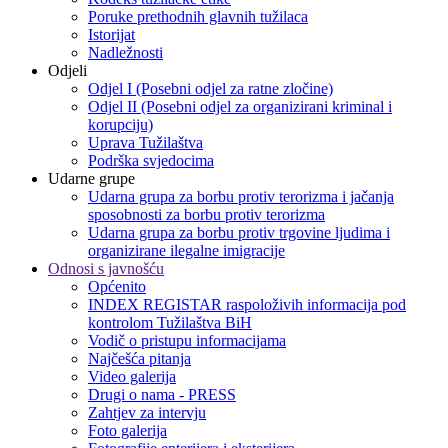
Poruke prethodnih glavnih tužilaca
Istorijat
Nadležnosti
Odjeli
Odjel I (Posebni odjel za ratne zločine)
Odjel II (Posebni odjel za organizirani kriminal i
korupciju)
Uprava Tužilaštva
Podrška svjedocima
Udarne grupe
Udarna grupa za borbu protiv terorizma i jačanja
sposobnosti za borbu protiv terorizma
Udarna grupa za borbu protiv trgovine ljudima i
organizirane ilegalne imigracije
Odnosi s javnošću
Općenito
INDEX REGISTAR raspoloživih informacija pod
kontrolom Tužilaštva BiH
Vodič o pristupu informacijama
Najčešća pitanja
Video galerija
Drugi o nama - PRESS
Zahtjev za intervju
Foto galerija