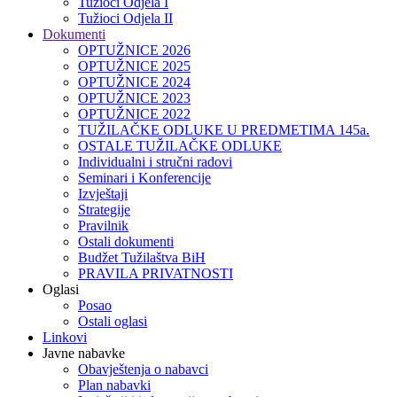
Tužioci Odjela I
Tužioci Odjela II
Dokumenti
OPTUŽNICE 2026
OPTUŽNICE 2025
OPTUŽNICE 2024
OPTUŽNICE 2023
OPTUŽNICE 2022
TUŽILAČKE ODLUKE U PREDMETIMA 145a.
OSTALE TUŽILAČKE ODLUKE
Individualni i stručni radovi
Seminari i Konferencije
Izvještaji
Strategije
Pravilnik
Ostali dokumenti
Budžet Tužilaštva BiH
PRAVILA PRIVATNOSTI
Oglasi
Posao
Ostali oglasi
Linkovi
Javne nabavke
Obavještenja o nabavci
Plan nabavki