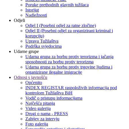
Poruke prethodnih glavnih tužilaca
Istorijat
Nadležnosti
Odjeli
Odjel I (Posebni odjel za ratne zločine)
Odjel II (Posebni odjel za organizirani kriminal i
korupciju)
Uprava Tužilaštva
Podrška svjedocima
Udarne grupe
Udarna grupa za borbu protiv terorizma i jačanja
sposobnosti za borbu protiv terorizma
Udarna grupa za borbu protiv trgovine ljudima i
organizirane ilegalne imigracije
Odnosi s javnošću
Općenito
INDEX REGISTAR raspoloživih informacija pod
kontrolom Tužilaštva BiH
Vodič o pristupu informacijama
Najčešća pitanja
Video galerija
Drugi o nama - PRESS
Zahtjev za intervju
Foto galerija