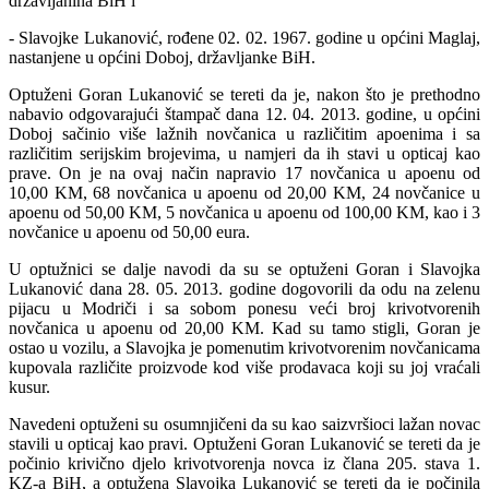
državljanina BiH i
- Slavojke Lukanović, rođene 02. 02. 1967. godine u općini Maglaj,
nastanjene u općini Doboj, državljanke BiH.
Optuženi Goran Lukanović se tereti da je, nakon što je prethodno
nabavio odgovarajući štampač dana 12. 04. 2013. godine, u općini
Doboj sačinio više lažnih novčanica u različitim apoenima i sa
različitim serijskim brojevima, u namjeri da ih stavi u opticaj kao
prave. On je na ovaj način napravio 17 novčanica u apoenu od
10,00 KM, 68 novčanica u apoenu od 20,00 KM, 24 novčanice u
apoenu od 50,00 KM, 5 novčanica u apoenu od 100,00 KM, kao i 3
novčanice u apoenu od 50,00 eura.
U optužnici se dalje navodi da su se optuženi Goran i Slavojka
Lukanović dana 28. 05. 2013. godine dogovorili da odu na zelenu
pijacu u Modriči i sa sobom ponesu veći broj krivotvorenih
novčanica u apoenu od 20,00 KM. Kad su tamo stigli, Goran je
ostao u vozilu, a Slavojka je pomenutim krivotvorenim novčanicama
kupovala različite proizvode kod više prodavaca koji su joj vraćali
kusur.
Navedeni optuženi su osumnjičeni da su kao saizvršioci lažan novac
stavili u opticaj kao pravi. Optuženi Goran Lukanović se tereti da je
počinio krivično djelo krivotvorenja novca iz člana 205. stava 1.
KZ-a BiH, a optužena Slavojka Lukanović se tereti da je počinila