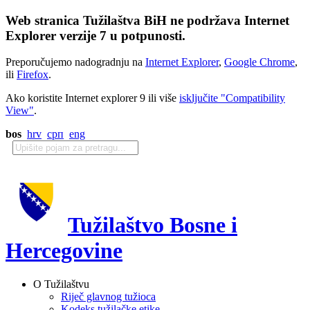
Web stranica Tužilaštva BiH ne podržava Internet
Explorer verzije 7 u potpunosti.
Preporučujemo nadogradnju na
Internet Explorer
,
Google Chrome
,
ili
Firefox
.
Ako koristite Internet explorer 9 ili više
isključite "Compatibility
View"
.
bos
hrv
срп
eng
Tužilaštvo Bosne i
Hercegovine
O Tužilaštvu
Riječ glavnog tužioca
Kodeks tužilačke etike