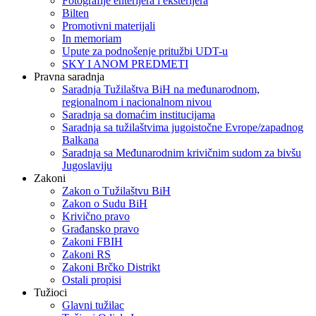
Fotografije enterijera i eksterijera
Bilten
Promotivni materijali
In memoriam
Upute za podnošenje pritužbi UDT-u
SKY I ANOM PREDMETI
Pravna saradnja
Saradnja Tužilaštva BiH na međunarodnom,
regionalnom i nacionalnom nivou
Saradnja sa domaćim institucijama
Saradnja sa tužilaštvima jugoistočne Evrope/zapadnog
Balkana
Saradnja sa Međunarodnim krivičnim sudom za bivšu
Jugoslaviju
Zakoni
Zakon o Тužilaštvu BiH
Zakon o Sudu BiH
Krivično pravo
Građansko pravo
Zakoni FBIH
Zakoni RS
Zakoni Brčko Distrikt
Ostali propisi
Tužioci
Glavni tužilac