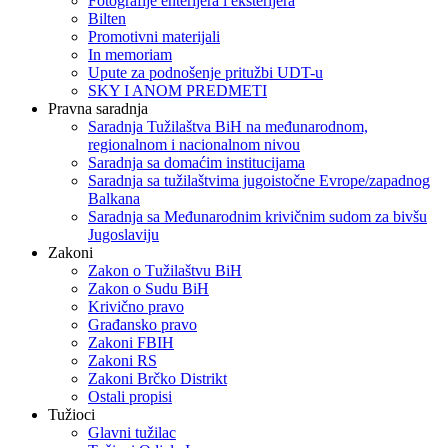
Fotografije enterijera i eksterijera
Bilten
Promotivni materijali
In memoriam
Upute za podnošenje pritužbi UDT-u
SKY I ANOM PREDMETI
Pravna saradnja
Saradnja Tužilaštva BiH na međunarodnom,
regionalnom i nacionalnom nivou
Saradnja sa domaćim institucijama
Saradnja sa tužilaštvima jugoistočne Evrope/zapadnog
Balkana
Saradnja sa Međunarodnim krivičnim sudom za bivšu
Jugoslaviju
Zakoni
Zakon o Тužilaštvu BiH
Zakon o Sudu BiH
Krivično pravo
Građansko pravo
Zakoni FBIH
Zakoni RS
Zakoni Brčko Distrikt
Ostali propisi
Tužioci
Glavni tužilac