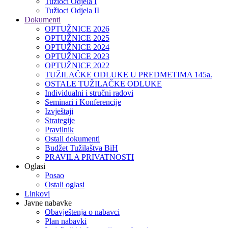
Tužioci Odjela I
Tužioci Odjela II
Dokumenti
OPTUŽNICE 2026
OPTUŽNICE 2025
OPTUŽNICE 2024
OPTUŽNICE 2023
OPTUŽNICE 2022
TUŽILAČKE ODLUKE U PREDMETIMA 145a.
OSTALE TUŽILAČKE ODLUKE
Individualni i stručni radovi
Seminari i Konferencije
Izvještaji
Strategije
Pravilnik
Ostali dokumenti
Budžet Tužilaštva BiH
PRAVILA PRIVATNOSTI
Oglasi
Posao
Ostali oglasi
Linkovi
Javne nabavke
Obavještenja o nabavci
Plan nabavki