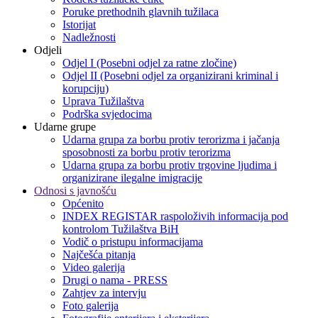
Poruke prethodnih glavnih tužilaca
Istorijat
Nadležnosti
Odjeli
Odjel I (Posebni odjel za ratne zločine)
Odjel II (Posebni odjel za organizirani kriminal i
korupciju)
Uprava Tužilaštva
Podrška svjedocima
Udarne grupe
Udarna grupa za borbu protiv terorizma i jačanja
sposobnosti za borbu protiv terorizma
Udarna grupa za borbu protiv trgovine ljudima i
organizirane ilegalne imigracije
Odnosi s javnošću
Općenito
INDEX REGISTAR raspoloživih informacija pod
kontrolom Tužilaštva BiH
Vodič o pristupu informacijama
Najčešća pitanja
Video galerija
Drugi o nama - PRESS
Zahtjev za intervju
Foto galerija