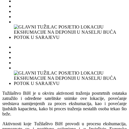
Tužilaštvo BiH je u okviru aktivnosti traženja posmrtnih ostataka
zatražilo i određene satelitske snimke ove lokacije, povećanje
sredstava namijenjenih za proces ekshumacija, kao i povećanje
ljudskih kapaciteta, kako bi proces traženja nestalih osoba tekao što
brže.
Aktivnosti koje Tužilaštvo BiH provodi u procesu ekshumacija,
prepoznate su i pozitivno ocijenjene i u Izvještaju Evropske