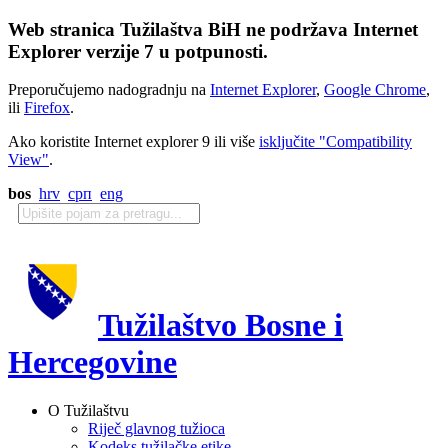
Web stranica Tužilaštva BiH ne podržava Internet
Explorer verzije 7 u potpunosti.
Preporučujemo nadogradnju na
Internet Explorer
,
Google Chrome
,
ili
Firefox
.
Ako koristite Internet explorer 9 ili više
isključite "Compatibility
View"
.
bos
hrv
срп
eng
Tužilaštvo Bosne i
Hercegovine
O Tužilaštvu
Riječ glavnog tužioca
Kodeks tužilačke etike