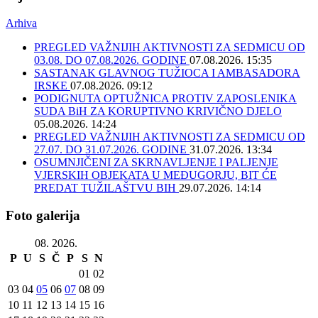
Arhiva
PREGLED VAŽNIJIH AKTIVNOSTI ZA SEDMICU OD
03.08. DO 07.08.2026. GODINE
07.08.2026. 15:35
SASTANAK GLAVNOG TUŽIOCA I AMBASADORA
IRSKE
07.08.2026. 09:12
PODIGNUTA OPTUŽNICA PROTIV ZAPOSLENIKA
SUDA BiH ZA KORUPTIVNO KRIVIČNO DJELO
05.08.2026. 14:24
PREGLED VAŽNIJIH AKTIVNOSTI ZA SEDMICU OD
27.07. DO 31.07.2026. GODINE
31.07.2026. 13:34
OSUMNJIČENI ZA SKRNAVLJENJE I PALJENJE
VJERSKIH OBJEKATA U MEĐUGORJU, BIT ĆE
PREDAT TUŽILAŠTVU BIH
29.07.2026. 14:14
Foto galerija
08. 2026.
P
U
S
Č
P
S
N
01
02
03
04
05
06
07
08
09
10
11
12
13
14
15
16