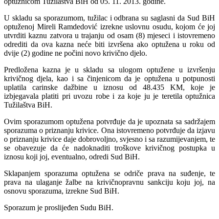
optužnicom Tužilaštva BiH od 05. 11. 2013. godine.
U skladu sa sporazumom, tužilac i odbrana su saglasni da Sud BiH
optuženoj Mireli Ramdedović izrekne uslovnu osudu, kojom će joj
utvrditi kaznu zatvora u trajanju od osam (8) mjeseci i istovremeno
odrediti da ova kazna neće biti izvršena ako optužena u roku od
dvije (2) godine ne počini novo krivično djelo.
Predložena kazna je u skladu sa ulogom optužene u izvršenju
krivičnog djela, kao i sa činjenicom da je optužena u potpunosti
uplatila carinske dažbine u iznosu od 48.435 KM, koje je
izbjegavala platiti pri uvozu robe i za koje ju je teretila optužnica
Tužilaštva BiH.
Ovim sporazumom optužena potvrđuje da je upoznata sa sadržajem
sporazuma o priznanju krivice. Ona istovremeno potvrđuje da izjavu
o priznanju krivice daje dobrovoljno, svjesno i sa razumijevanjem, te
se obavezuje da će nadoknaditi troškove krivičnog postupka u
iznosu koji joj, eventualno, odredi Sud BiH.
Sklapanjem sporazuma optužena se odriče prava na suđenje, te
prava na ulaganje žalbe na krivičnopravnu sankciju koju joj, na
osnovu sporazuma, izrekne Sud BiH.
Sporazum je proslijeđen Sudu BiH.