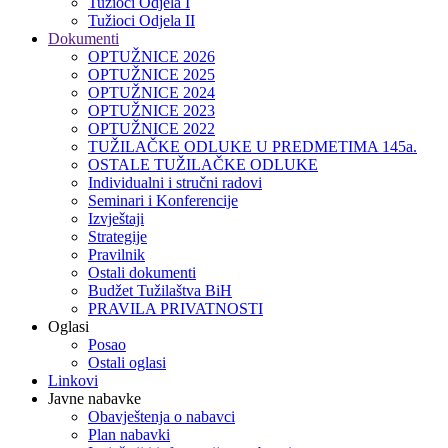
Tužioci Odjela I
Tužioci Odjela II
Dokumenti
OPTUŽNICE 2026
OPTUŽNICE 2025
OPTUŽNICE 2024
OPTUŽNICE 2023
OPTUŽNICE 2022
TUŽILAČKE ODLUKE U PREDMETIMA 145a.
OSTALE TUŽILAČKE ODLUKE
Individualni i stručni radovi
Seminari i Konferencije
Izvještaji
Strategije
Pravilnik
Ostali dokumenti
Budžet Tužilaštva BiH
PRAVILA PRIVATNOSTI
Oglasi
Posao
Ostali oglasi
Linkovi
Javne nabavke
Obavještenja o nabavci
Plan nabavki