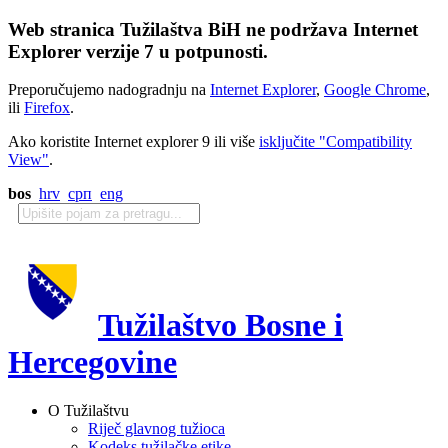
Web stranica Tužilaštva BiH ne podržava Internet
Explorer verzije 7 u potpunosti.
Preporučujemo nadogradnju na
Internet Explorer
,
Google Chrome
,
ili
Firefox
.
Ako koristite Internet explorer 9 ili više
isključite "Compatibility
View"
.
bos
hrv
срп
eng
Tužilaštvo Bosne i
Hercegovine
O Tužilaštvu
Riječ glavnog tužioca
Kodeks tužilačke etike