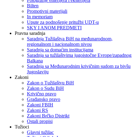
Fotografije enterijera i eksterijera
Bilten
Promotivni materijali
In memoriam
Upute za podnošenje pritužbi UDT-u
SKY I ANOM PREDMETI
Pravna saradnja
Saradnja Tužilaštva BiH na međunarodnom,
regionalnom i nacionalnom nivou
Saradnja sa domaćim institucijama
Saradnja sa tužilaštvima jugoistočne Evrope/zapadnog
Balkana
Saradnja sa Međunarodnim krivičnim sudom za bivšu
Jugoslaviju
Zakoni
Zakon o Тužilaštvu BiH
Zakon o Sudu BiH
Krivično pravo
Građansko pravo
Zakoni FBIH
Zakoni RS
Zakoni Brčko Distrikt
Ostali propisi
Tužioci
Glavni tužilac