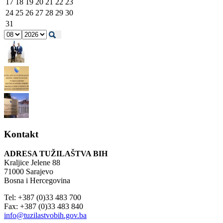
17
18
19
20
21
22
23
24
25
26
27
28
29
30
31
Kontakt
ADRESA TUŽILAŠTVA BIH
Kraljice Jelene 88
71000 Sarajevo
Bosna i Hercegovina
Tel: +387 (0)33 483 700
Fax: +387 (0)33 483 840
info@tuzilastvobih.gov.ba