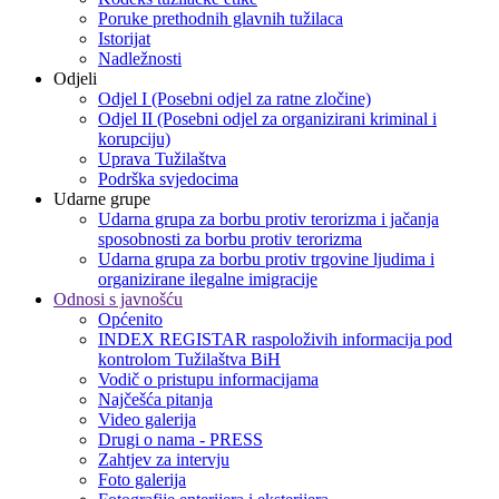
Poruke prethodnih glavnih tužilaca
Istorijat
Nadležnosti
Odjeli
Odjel I (Posebni odjel za ratne zločine)
Odjel II (Posebni odjel za organizirani kriminal i
korupciju)
Uprava Tužilaštva
Podrška svjedocima
Udarne grupe
Udarna grupa za borbu protiv terorizma i jačanja
sposobnosti za borbu protiv terorizma
Udarna grupa za borbu protiv trgovine ljudima i
organizirane ilegalne imigracije
Odnosi s javnošću
Općenito
INDEX REGISTAR raspoloživih informacija pod
kontrolom Tužilaštva BiH
Vodič o pristupu informacijama
Najčešća pitanja
Video galerija
Drugi o nama - PRESS
Zahtjev za intervju
Foto galerija