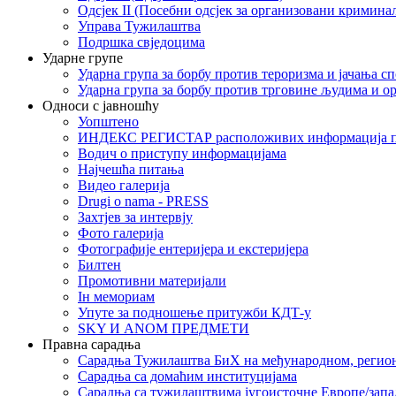
Одсјек II (Посебни одсјек за организовани кримина
Управа Тужилаштва
Подршка свједоцима
Ударне групе
Ударна група за борбу против тероризма и јачања с
Ударна група за борбу против трговине људима и о
Односи с јавношћу
Уопштено
ИНДЕКС РЕГИСТАР расположивих информација п
Водич о приступу информацијама
Најчешћа питања
Видео галерија
Drugi o nama - PRESS
Захтјев за интервју
Фото галерија
Фотографије ентеријера и екстеријера
Билтен
Промотивни материјали
Iн мемориам
Упуте за подношење притужби КДТ-у
SKY И ANOM ПРЕДМЕТИ
Правна сарадња
Сарадња Тужилаштва БиХ на међународном, регио
Сарадња са домаћим институцијама
Сарадња са тужилаштвима југоисточне Европе/запа