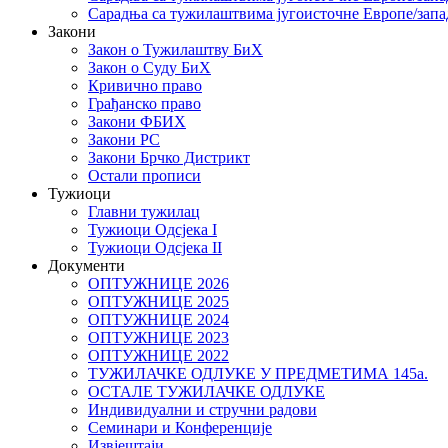
Сарадња са тужилаштвима југоисточне Европе/запа
Закони
Закон о Тужилаштву БиХ
Закон о Суду БиХ
Кривично право
Грађанско право
Закони ФБИХ
Закони РС
Закони Брчко Дистрикт
Остали прописи
Тужиоци
Главни тужилац
Тужиоци Oдсјекa I
Тужиоци Oдсјекa II
Документи
ОПТУЖНИЦЕ 2026
ОПТУЖНИЦЕ 2025
ОПТУЖНИЦЕ 2024
ОПТУЖНИЦЕ 2023
ОПТУЖНИЦЕ 2022
ТУЖИЛАЧКЕ ОДЛУКЕ У ПРЕДМЕТИМА 145а.
ОСТАЛЕ ТУЖИЛАЧКЕ ОДЛУКЕ
Индивидуални и стручни радови
Семинари и Конференције
Извјештаји