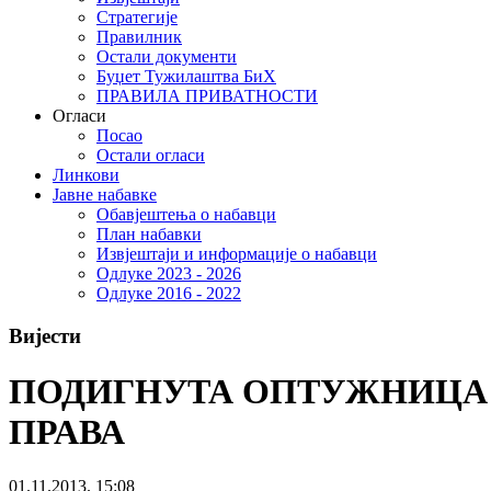
Стратегије
Правилник
Остали документи
Буџет Тужилаштва БиХ
ПРАВИЛА ПРИВАТНОСТИ
Огласи
Посао
Остали огласи
Линкови
Јавне набавке
Обавјештења о набавци
План набавки
Извјештаји и информације о набавци
Одлуке 2023 - 2026
Одлуке 2016 - 2022
Вијести
ПОДИГНУТА ОПТУЖНИЦА
ПРАВА
01.11.2013. 15:08