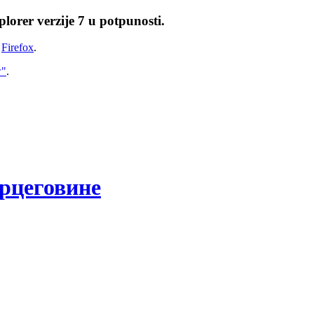
lorer verzije 7 u potpunosti.
i
Firefox
.
w"
.
рцеговине