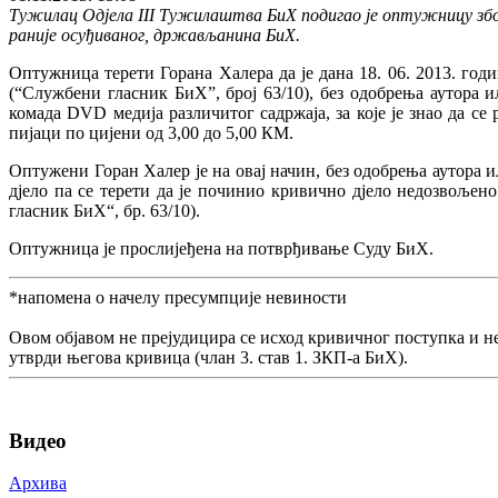
Тужилац Одјела III Тужилаштва БиХ подигао је оптужницу због
раније осуђиваног, држављанина БиХ.
Оптужница терети Горана Халера да је дана 18. 06. 2013. год
(“Службени гласник БиХ”, број 63/10), без одобрења аутора 
комада DVD медија различитог садржаја, за које је знао да 
пијаци по цијени од 3,00 до 5,00 КМ.
Оптужени Горан Халер је на овај начин, без одобрења аутора и
дјело па се терети да је починио кривично дјело недозвољен
гласник БиХ“, бр. 63/10).
Оптужница је прослијеђена на потврђивање Суду БиХ.
*напомена о начелу пресумпције невиности
Овом објавом не прејудицира се исход кривичног поступка и н
утврди његова кривица (члан 3. став 1. ЗКП-а БиХ).
Видео
Архива