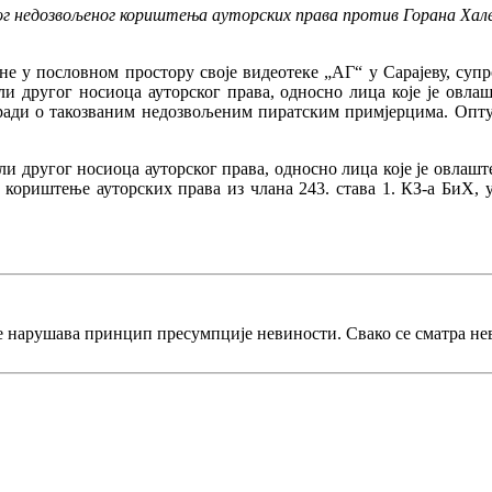
 недозвољеног кориштења ауторских права против Горана Халера,
ине у пословном простору своје видеотеке „АГ“ у Сарајеву, супр
или другог носиоца ауторског права, односно лица које је овла
се ради о такозваним недозвољеним пиратским примјерцима. Опту
ли другог носиоца ауторског права, односно лица које је овлаш
о кориштење ауторских права из члана 243. става 1. КЗ-а БиХ,
е нарушава принцип пресумпције невиности. Свако се сматра не