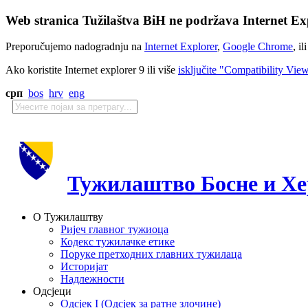
Web stranica Tužilaštva BiH ne podržava Internet Exp
Preporučujemo nadogradnju na
Internet Explorer
,
Google Chrome
, il
Ako koristite Internet explorer 9 ili više
isključite "Compatibility Vie
срп
bos
hrv
eng
Тужилаштво Босне и Хе
О Тужилаштву
Ријеч главног тужиоца
Кодекс тужилачке етике
Поруке претходних главних тужилаца
Историјат
Надлежности
Одсјеци
Одсјек I (Одсјек за ратне злочине)