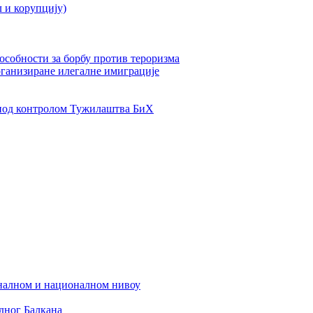
л и корупцију)
пособности за борбу против тероризма
рганизиране илегалне имиграције
од контролом Тужилаштва БиХ
налном и националном нивоу
дног Балкана