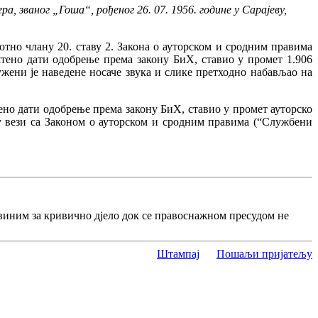
 званог „Гоша“, рођеног 26. 07. 1956. године у Сарајеву,
отно члану 20. ставу 2. Закона о ауторском и сродним правима
штено дати одобрење према закону БиХ, ставио у промет 1.906
жени је наведене носаче звука и слике претходно набављао на
тено дати одобрење према закону БиХ, ставио у промет ауторско
 у вези са Законом о ауторском и сродним правима (“Службени
виним за кривично дјело док се правоснажном пресудом не
Штампај
Пошаљи пријатељу