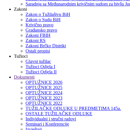
Saradnja sa Međunarodnim krivičnim sudom za bivšu Jug
Zakoni
Zakon o Тužilaštvu BiH
Zakon o Sudu BiH
Krivično pravo
Građansko pravo
Zakoni FBIH
Zakoni RS
Zakoni Brčko Distrikt
Ostali propisi
Tužioci
Glavni tužilac
Tužioci Odjela I
Tužioci Odjela II
Dokumenti
OPTUŽNICE 2026
OPTUŽNICE 2025
OPTUŽNICE 2024
OPTUŽNICE 2023
OPTUŽNICE 2022
TUŽILAČKE ODLUKE U PREDMETIMA 145a.
OSTALE TUŽILAČKE ODLUKE
Individualni i stručni radovi
Seminari i Konferencije
Izvještaji