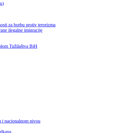
ju)
osti za borbu protiv terorizma
ane ilegalne imigracije
lom Tužilaštva BiH
 i nacionalnom nivou
alkana