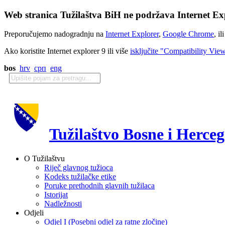
Web stranica Tužilaštva BiH ne podržava Internet Exp
Preporučujemo nadogradnju na
Internet Explorer
,
Google Chrome
, il
Ako koristite Internet explorer 9 ili više
isključite "Compatibility Vie
bos
hrv
срп
eng
Tužilaštvo Bosne i Herce
O Tužilaštvu
Riječ glavnog tužioca
Kodeks tužilačke etike
Poruke prethodnih glavnih tužilaca
Istorijat
Nadležnosti
Odjeli
Odjel I (Posebni odjel za ratne zločine)