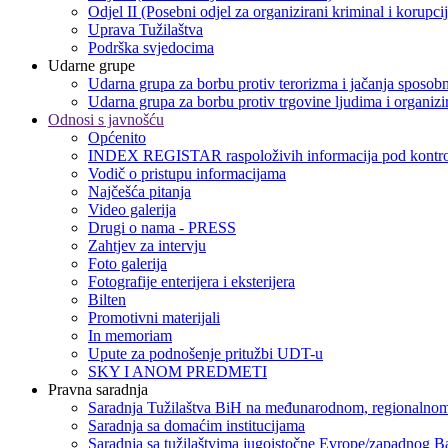
Odjel II (Posebni odjel za organizirani kriminal i korupci
Uprava Tužilaštva
Podrška svjedocima
Udarne grupe
Udarna grupa za borbu protiv terorizma i jačanja sposobn
Udarna grupa za borbu protiv trgovine ljudima i organizir
Odnosi s javnošću
Općenito
INDEX REGISTAR raspoloživih informacija pod kontro
Vodič o pristupu informacijama
Najčešća pitanja
Video galerija
Drugi o nama - PRESS
Zahtjev za intervju
Foto galerija
Fotografije enterijera i eksterijera
Bilten
Promotivni materijali
In memoriam
Upute za podnošenje pritužbi UDT-u
SKY I ANOM PREDMETI
Pravna saradnja
Saradnja Tužilaštva BiH na međunarodnom, regionalnom
Saradnja sa domaćim institucijama
Saradnja sa tužilaštvima jugoistočne Evrope/zapadnog B