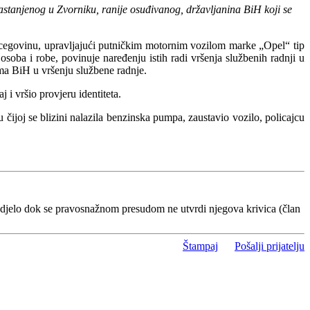
astanjenog u Zvorniku, ranije osuđivanog, državljanina BiH koji se
rcegovinu, upravljajući putničkim motornim vozilom marke „Opel“ tip
osoba i robe, povinuje naređenju istih radi vršenja službenih radnji u
jama BiH u vršenju službene radnje.
 i vršio provjeru identiteta.
 čijoj se blizini nalazila benzinska pumpa, zaustavio vozilo, policajcu
 djelo dok se pravosnažnom presudom ne utvrdi njegova krivica (član
Štampaj
Pošalji prijatelju