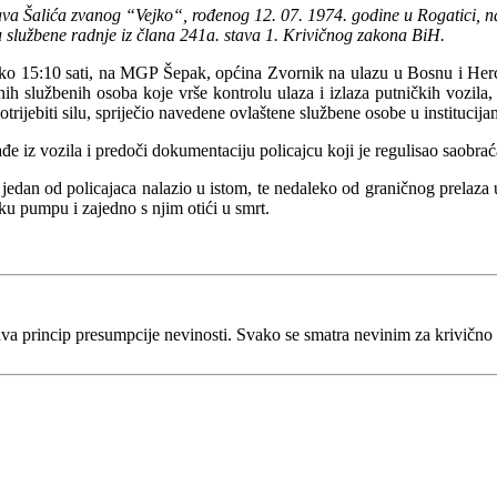
lava Šalića zvanog “Vejko“, rođenog 12. 07. 1974. godine u Rogatici, n
ju službene radnje iz člana 241a. stava 1. Krivičnog zakona BiH.
 oko 15:10 sati, na MGP Šepak, općina Zvornik na ulazu u Bosnu i He
ih službenih osoba koje vrše kontrolu ulaza i izlaza putničkih vozila, 
otrijebiti silu, spriječio navedene ovlaštene službene osobe u instituci
e iz vozila i predoči dokumentaciju policajcu koji je regulisao saobraćaj
jedan od policajaca nalazio u istom, te nedaleko od graničnog prelaza u
sku pumpu i zajedno s njim otići u smrt.
va princip presumpcije nevinosti. Svako se smatra nevinim za krivično