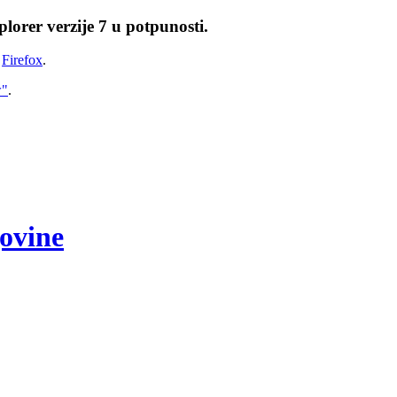
lorer verzije 7 u potpunosti.
i
Firefox
.
w"
.
govine