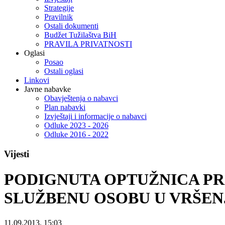
Strategije
Pravilnik
Ostali dokumenti
Budžet Tužilaštva BiH
PRAVILA PRIVATNOSTI
Oglasi
Posao
Ostali oglasi
Linkovi
Javne nabavke
Obavještenja o nabavci
Plan nabavki
Izvještaji i informacije o nabavci
Odluke 2023 - 2026
Odluke 2016 - 2022
Vijesti
PODIGNUTA OPTUŽNICA PR
SLUŽBENU OSOBU U VRŠEN
11.09.2013. 15:03