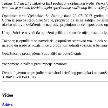
Tužilac Odjela III Tužilaštva BiH podigao je optužnicu protiv Vjekos
tereti da je počinio krivično djelo sprečavanje službenog lica u vršen
Optužnica tereti Vjekoslava Šalića da je dana 28. 07. 2013. godine
Corsa iz pravca Republike Srbije, propustio da se na zahtjev ovlašten
okviru njihovih ovlaštenja te naprotiv, prijetnjom da će neposredno up
U optužnici se navodi da optuženi prilikom kontrole nije pristao da izađ
Također, u optužnici se navodi da je optuženi startovao vozilo dok se 
naredio da izađe iz vozila ili će u protivnom udariti vozilom u benzin
Optužnica je proslijeđena Sudu BiH na potvrđivanje.
*napomena o načelu presumpcije nevinosti
Ovom objavom ne prejudicira se ishod krivičnog postupka i ne naruša
3. stav 1. ZKP-a BiH).
Video
Arhiva