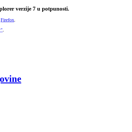
lorer verzije 7 u potpunosti.
i
Firefox
.
w"
.
govine