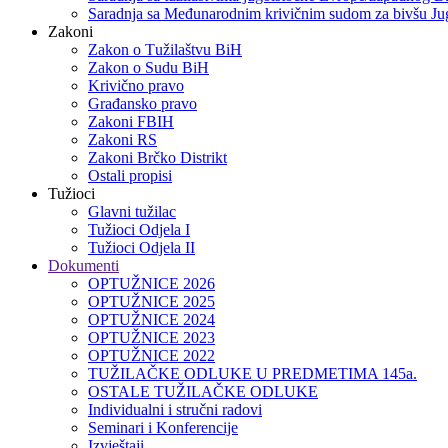
Saradnja sa Međunarodnim krivičnim sudom za bivšu Jug
Zakoni
Zakon o Тužilaštvu BiH
Zakon o Sudu BiH
Krivično pravo
Građansko pravo
Zakoni FBIH
Zakoni RS
Zakoni Brčko Distrikt
Ostali propisi
Tužioci
Glavni tužilac
Tužioci Odjela I
Tužioci Odjela II
Dokumenti
OPTUŽNICE 2026
OPTUŽNICE 2025
OPTUŽNICE 2024
OPTUŽNICE 2023
OPTUŽNICE 2022
TUŽILAČKE ODLUKE U PREDMETIMA 145a.
OSTALE TUŽILAČKE ODLUKE
Individualni i stručni radovi
Seminari i Konferencije
Izvještaji