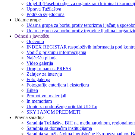
Odjel II (Posebni odjel za organizirani kriminal i korupci
Uprava Tužilaštva
Podrška svjedocima
Udarne grupe
Udarna grupa za borbu protiv terorizma i jačanja sposobn
Udarna grupa za borbu protiv trgovine ljudima i organizir
Odnosi s javnošću
Općenito
INDEX REGISTAR raspoloživih informacija pod kontro
Vodič o pristupu informacijama
Najčešća pitanja
Video galerija
Drugi o nama - PRESS
Zahtjev za intervju
Foto galerija
Fotografije enterijera i eksterijera
Bilten
Promotivni materijali
In memoriam
Upute za podnošenje pritužbi UDT-u
SKY I ANOM PREDMETI
Pravna saradnja
Saradnja Tužilaštva BiH na međunarodnom, regionalnom
Saradnja sa domaćim institucijama
Saradnja sa tužilaštvima jugoistočne Evrope/zapadnog B