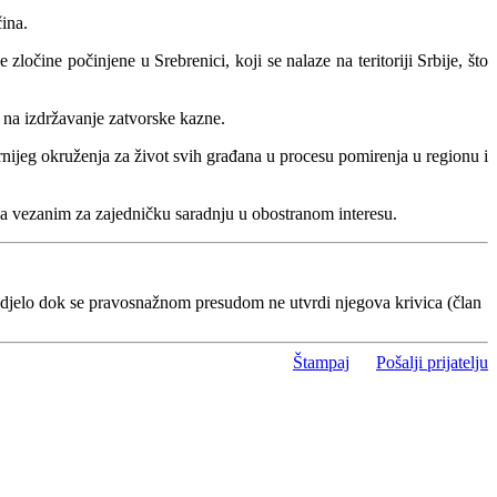
ina.
zločine počinjene u Srebrenici, koji se nalaze na teritoriji Srbije, što
e na izdržavanje zatvorske kazne.
rnijeg okruženja za život svih građana u procesu pomirenja u regionu i
ma vezanim za zajedničku saradnju u obostranom interesu.
 djelo dok se pravosnažnom presudom ne utvrdi njegova krivica (član
Štampaj
Pošalji prijatelju