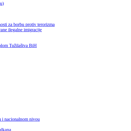
ju)
osti za borbu protiv terorizma
ane ilegalne imigracije
lom Tužilaštva BiH
 i nacionalnom nivou
alkana