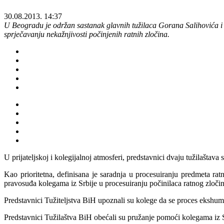
30.08.2013. 14:37
U Beogradu je održan sastanak glavnih tužilaca Gorana Salihovića i 
sprječavanju nekažnjivosti počinjenih ratnih zločina.
U prijateljskoj i kolegijalnoj atmosferi, predstavnici dvaju tužilašta
Kao prioritetna, definisana je saradnja u procesuiranju predmeta r
pravosuđa kolegama iz Srbije u procesuiranju počinilaca ratnog zločin
Predstavnici Tužiteljstva BiH upoznali su kolege da se proces ekshumac
Predstavnici Tužilaštva BiH obećali su pružanje pomoći kolegama iz Sr