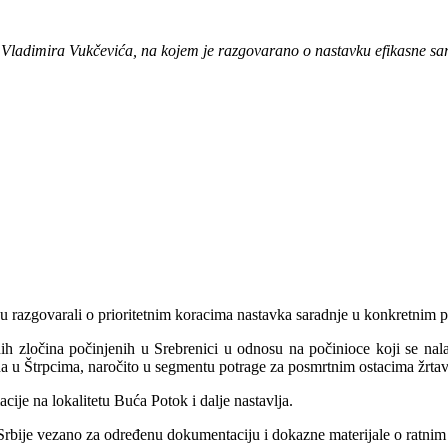
Vladimira Vukčevića, na kojem je razgovarano o nastavku efikasne sara
va su razgovarali o prioritetnim koracima nastavka saradnje u konkretnim
atnih zločina počinjenih u Srebrenici u odnosu na počinioce koji se 
a u Štrpcima, naročito u segmentu potrage za posmrtnim ostacima žrtava
ije na lokalitetu Buća Potok i dalje nastavlja.
bije vezano za određenu dokumentaciju i dokazne materijale o ratnim zl