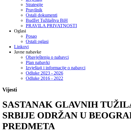
Strategije
Pravilnik
Ostali dokumenti
Budžet Tužilaštva BiH
PRAVILA PRIVATNOSTI
Oglasi
Posao
Ostali oglasi
Linkovi
Javne nabavke
Obavještenja o nabavci
Plan nabavki
Izvještaji i informacije o nabavci
Odluke 2023 - 2026
Odluke 2016 - 2022
Vijesti
SASTANAK GLAVNIH TUŽILA
SRBIJE ODRŽAN U BEOGRA
PREDMETA