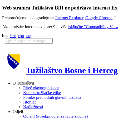
Web stranica Tužilaštva BiH ne podržava Internet Exp
Preporučujemo nadogradnju na
Internet Explorer
,
Google Chrome
, il
Ako koristite Internet explorer 9 ili više
isključite "Compatibility Vie
bos
hrv
срп
eng
Tužilaštvo Bosne i Herce
O Tužilaštvu
Riječ glavnog tužioca
Kodeks tužilačke etike
Poruke prethodnih glavnih tužilaca
Istorijat
Nadležnosti
Odjeli
Odjel I (Posebni odjel za ratne zločine)