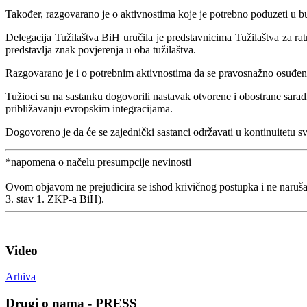
Također, razgovarano je o aktivnostima koje je potrebno poduzeti u b
Delegacija Tužilaštva BiH uručila je predstavnicima Tužilaštva za ratne
predstavlja znak povjerenja u oba tužilaštva.
Razgovarano je i o potrebnim aktivnostima da se pravosnažno osuđene o
Tužioci su na sastanku dogovorili nastavak otvorene i obostrane sarad
približavanju evropskim integracijama.
Dogovoreno je da će se zajednički sastanci održavati u kontinuitetu 
*napomena o načelu presumpcije nevinosti
Ovom objavom ne prejudicira se ishod krivičnog postupka i ne naruša
3. stav 1. ZKP-a BiH).
Video
Arhiva
Drugi o nama - PRESS