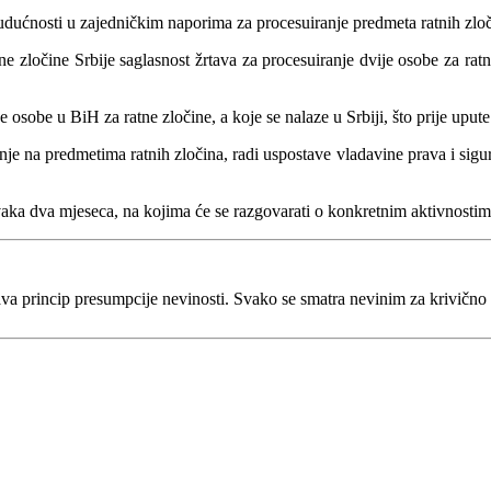
udućnosti u zajedničkim naporima za procesuiranje predmeta ratnih zloč
 zločine Srbije saglasnost žrtava za procesuiranje dvije osobe za ratne 
sobe u BiH za ratne zločine, a koje se nalaze u Srbiji, što prije uput
nje na predmetima ratnih zločina, radi uspostave vladavine prava i sigu
svaka dva mjeseca, na kojima će se razgovarati o konkretnim aktivnosti
va princip presumpcije nevinosti. Svako se smatra nevinim za krivično