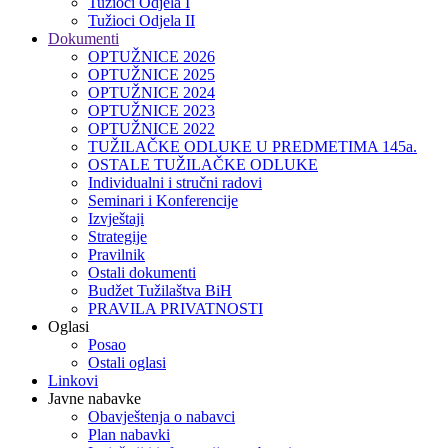
Tužioci Odjela I
Tužioci Odjela II
Dokumenti
OPTUŽNICE 2026
OPTUŽNICE 2025
OPTUŽNICE 2024
OPTUŽNICE 2023
OPTUŽNICE 2022
TUŽILAČKE ODLUKE U PREDMETIMA 145a.
OSTALE TUŽILAČKE ODLUKE
Individualni i stručni radovi
Seminari i Konferencije
Izvještaji
Strategije
Pravilnik
Ostali dokumenti
Budžet Tužilaštva BiH
PRAVILA PRIVATNOSTI
Oglasi
Posao
Ostali oglasi
Linkovi
Javne nabavke
Obavještenja o nabavci
Plan nabavki