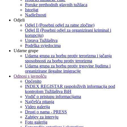
Poruke prethodnih glavnih tužilaca
Istorijat
Nadležnosti
Odjeli
Odjel I (Posebni odjel za ratne zločine)
Odjel II (Posebni odjel za organizirani kriminal i
korupciju)
Uprava Tužilaštva
Podrška svjedocima
Udarne grupe
Udarna grupa za borbu protiv terorizma i jačanja
sposobnosti za borbu protiv terorizma
Udarna grupa za borbu protiv trgovine ljudima i
organizirane ilegalne imigracije
Odnosi s javnošću
Općenito
INDEX REGISTAR raspoloživih informacija pod
kontrolom Tužilaštva BiH
Vodič o pristupu informacijama
Najčešća pitanja
Video galerija
Drugi o nama - PRESS
Zahtjev za intervju
Foto galerija