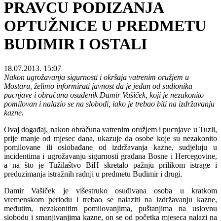
PRAVCU PODIZANJA
OPTUŽNICE U PREDMETU
BUDIMIR I OSTALI
18.07.2013. 15:07
Nakon ugrožavanja sigurnosti i okršaja vatrenim oružjem u
Mostaru, želimo informirati javnost da je jedan od sudionika
pucnjave i obračuna osuđenik Damir Vašiček, koji je nezakonito
pomilovan i nalazio se na slobodi, iako je trebao biti na izdržavanju
kazne.
Ovaj događaj, nakon obračuna vatrenim oružjem i pucnjave u Tuzli,
prije manje od mjesec dana, ukazuje da osobe koje su nezakonito
pomilovane ili oslobađane od izdržavanja kazne, sudjeluju u
incidentima i ugrožavanju sigurnosti građana Bosne i Hercegovine,
a na što je Tužilaštvo BiH skretalo pažnju prilikom istrage i
preduzimanja istražnih radnji u predmetu Budimir i drugi.
Damir Vašiček je višestruko osuđivana osoba u kratkom
vremenskom periodu i trebao se nalaziti na izdržavanju kazne,
međutim, nezakonitim pomilovanjima, puštanjima na uslovnu
slobodu i smanjivanjima kazne, on se od početka mjeseca nalazi na