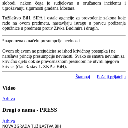
slobodi, nakon čega je sudjelovao u oružanom incidentu i
ugrožavanju sigurnosti građana Mostara.
Tužilaštvo BiH, SIPA i ostale agencije za provođenje zakona koje
rade na ovom predmetu, nastavljaju istragu u pravcu podizanja
optužnice u predmetu protiv Živka Budimira i drugih.
*napomena o načelu presumpcije nevinosti
Ovom objavom ne prejudicira se ishod krivičnog postupka i ne
narušava princip presumpcije nevinosti. Svako se smatra nevinim za
krivično djelo dok se pravosnažnom presudom ne utvrdi njegova
krivica (član 3. stav 1. ZKP-a BiH).
Štampaj
Pošalji prijatelju
Video
Arhiva
Drugi o nama - PRESS
Arhiva
NOVA ZGRADA TUŽILAŠTVA BIH