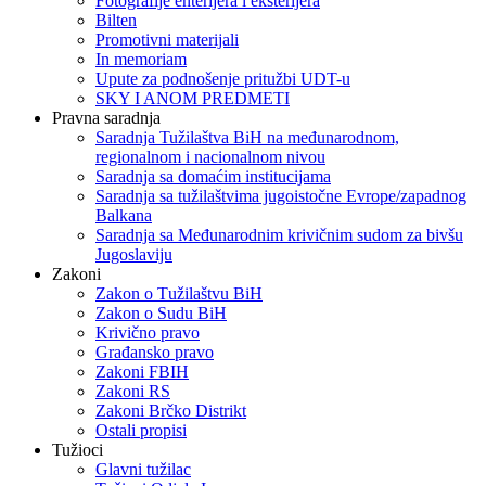
Fotografije enterijera i eksterijera
Bilten
Promotivni materijali
In memoriam
Upute za podnošenje pritužbi UDT-u
SKY I ANOM PREDMETI
Pravna saradnja
Saradnja Tužilaštva BiH na međunarodnom,
regionalnom i nacionalnom nivou
Saradnja sa domaćim institucijama
Saradnja sa tužilaštvima jugoistočne Evrope/zapadnog
Balkana
Saradnja sa Međunarodnim krivičnim sudom za bivšu
Jugoslaviju
Zakoni
Zakon o Тužilaštvu BiH
Zakon o Sudu BiH
Krivično pravo
Građansko pravo
Zakoni FBIH
Zakoni RS
Zakoni Brčko Distrikt
Ostali propisi
Tužioci
Glavni tužilac