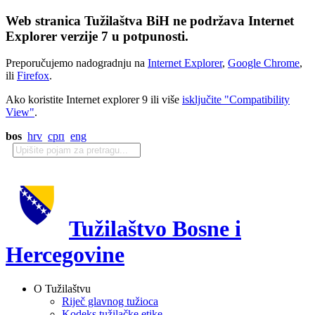
Web stranica Tužilaštva BiH ne podržava Internet
Explorer verzije 7 u potpunosti.
Preporučujemo nadogradnju na
Internet Explorer
,
Google Chrome
,
ili
Firefox
.
Ako koristite Internet explorer 9 ili više
isključite "Compatibility
View"
.
bos
hrv
срп
eng
Tužilaštvo Bosne i
Hercegovine
O Tužilaštvu
Riječ glavnog tužioca
Kodeks tužilačke etike