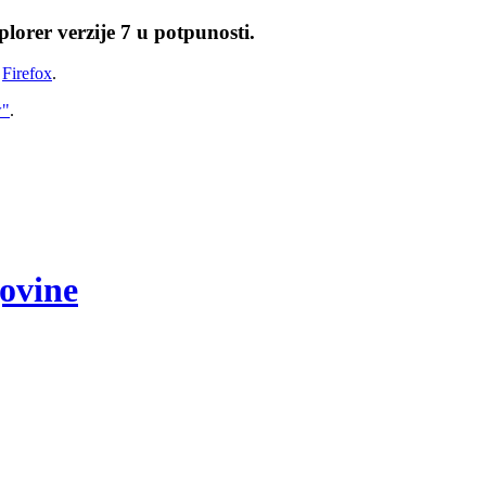
lorer verzije 7 u potpunosti.
i
Firefox
.
w"
.
govine