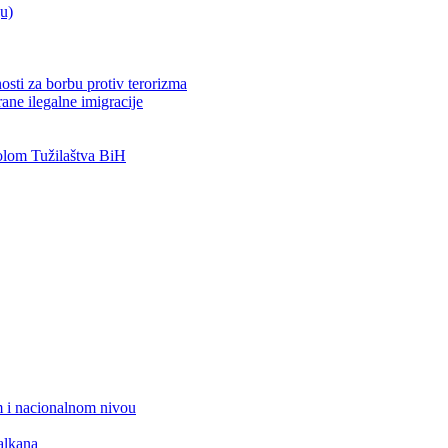
ju)
osti za borbu protiv terorizma
ane ilegalne imigracije
lom Tužilaštva BiH
 i nacionalnom nivou
alkana