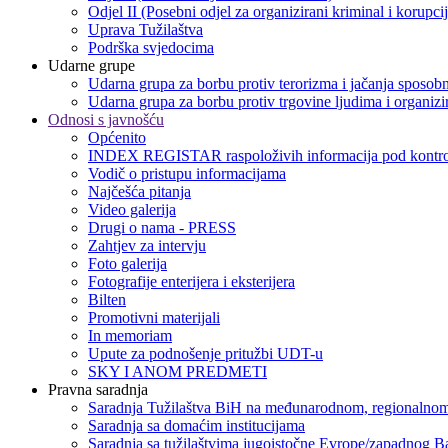
Odjel II (Posebni odjel za organizirani kriminal i korupci
Uprava Tužilaštva
Podrška svjedocima
Udarne grupe
Udarna grupa za borbu protiv terorizma i jačanja sposobn
Udarna grupa za borbu protiv trgovine ljudima i organizir
Odnosi s javnošću
Općenito
INDEX REGISTAR raspoloživih informacija pod kontro
Vodič o pristupu informacijama
Najčešća pitanja
Video galerija
Drugi o nama - PRESS
Zahtjev za intervju
Foto galerija
Fotografije enterijera i eksterijera
Bilten
Promotivni materijali
In memoriam
Upute za podnošenje pritužbi UDT-u
SKY I ANOM PREDMETI
Pravna saradnja
Saradnja Tužilaštva BiH na međunarodnom, regionalnom
Saradnja sa domaćim institucijama
Saradnja sa tužilaštvima jugoistočne Evrope/zapadnog B