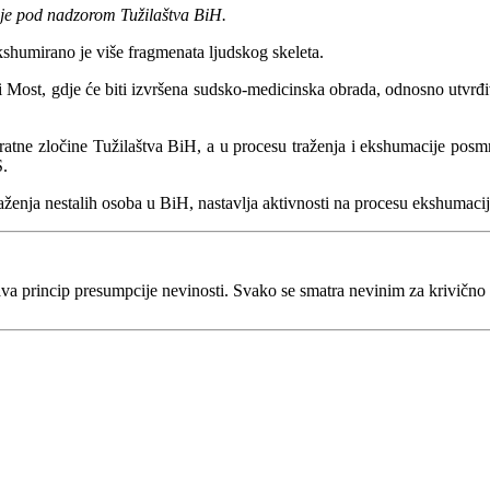
ije pod nadzorom Tužilaštva BiH.
kshumirano je više fragmenata ljudskog skeleta.
i Most, gdje će biti izvršena sudsko-medicinska obrada, odnosno utvrđ
tne zločine Tužilaštva BiH, a u procesu traženja i ekshumacije posmrtn
S.
aženja nestalih osoba u BiH, nastavlja aktivnosti na procesu ekshumacij
va princip presumpcije nevinosti. Svako se smatra nevinim za krivično