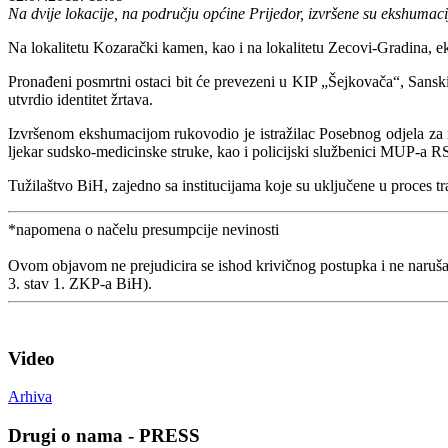
Na dvije lokacije, na području općine Prijedor, izvršene su ekshumac
Na lokalitetu Kozarački kamen, kao i na lokalitetu Zecovi-Gradina, e
Pronađeni posmrtni ostaci bit će prevezeni u KIP „Šejkovača“, Sansk
utvrdio identitet žrtava.
Izvršenom ekshumacijom rukovodio je istražilac Posebnog odjela za ra
ljekar sudsko-medicinske struke, kao i policijski službenici MUP-a R
Tužilaštvo BiH, zajedno sa institucijama koje su uključene u proces tr
*napomena o načelu presumpcije nevinosti
Ovom objavom ne prejudicira se ishod krivičnog postupka i ne naruša
3. stav 1. ZKP-a BiH).
Video
Arhiva
Drugi o nama - PRESS