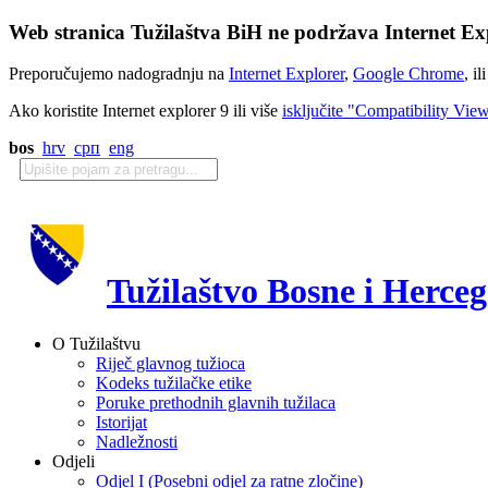
Web stranica Tužilaštva BiH ne podržava Internet Exp
Preporučujemo nadogradnju na
Internet Explorer
,
Google Chrome
, il
Ako koristite Internet explorer 9 ili više
isključite "Compatibility Vie
bos
hrv
срп
eng
Tužilaštvo Bosne i Herce
O Tužilaštvu
Riječ glavnog tužioca
Kodeks tužilačke etike
Poruke prethodnih glavnih tužilaca
Istorijat
Nadležnosti
Odjeli
Odjel I (Posebni odjel za ratne zločine)