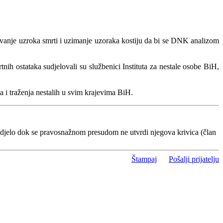
ivanje uzroka smrti i uzimanje uzoraka kostiju da bi se DNK analizom
ih ostataka sudjelovali su službenici Instituta za nestale osobe BiH,
a i traženja nestalih u svim krajevima BiH.
 djelo dok se pravosnažnom presudom ne utvrdi njegova krivica (član
Štampaj
Pošalji prijatelju