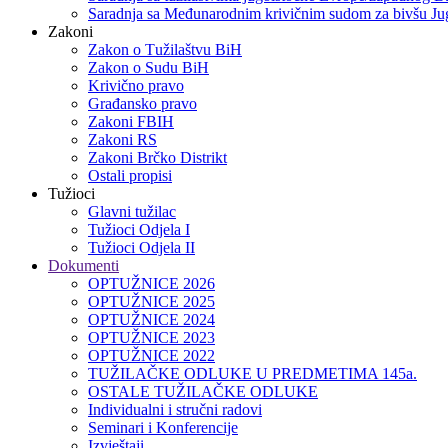
Saradnja sa Međunarodnim krivičnim sudom za bivšu Jug
Zakoni
Zakon o Тužilaštvu BiH
Zakon o Sudu BiH
Krivično pravo
Građansko pravo
Zakoni FBIH
Zakoni RS
Zakoni Brčko Distrikt
Ostali propisi
Tužioci
Glavni tužilac
Tužioci Odjela I
Tužioci Odjela II
Dokumenti
OPTUŽNICE 2026
OPTUŽNICE 2025
OPTUŽNICE 2024
OPTUŽNICE 2023
OPTUŽNICE 2022
TUŽILAČKE ODLUKE U PREDMETIMA 145a.
OSTALE TUŽILAČKE ODLUKE
Individualni i stručni radovi
Seminari i Konferencije
Izvještaji