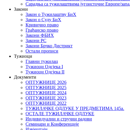
Сарадња са тужилаштвима југоисточне Европе/запа
Закони
Закон о Тужилаштву БиХ
Закон о Суду БиХ
Кривично право
Грађанско право
Закони ФБИХ
Закони РС
Закони Брчко Дистрикт
Остали прописи
Тужиоци
Главни тужилац
Тужиоци Oдсјекa I
Тужиоци Oдсјекa II
Документи
ОПТУЖНИЦЕ 2026
ОПТУЖНИЦЕ 2025
ОПТУЖНИЦЕ 2024
ОПТУЖНИЦЕ 2023
ОПТУЖНИЦЕ 2022
ТУЖИЛАЧКЕ ОДЛУКЕ У ПРЕДМЕТИМА 145а.
ОСТАЛЕ ТУЖИЛАЧКЕ ОДЛУКЕ
Индивидуални и стручни радови
Семинари и Конференције
Извјештаји