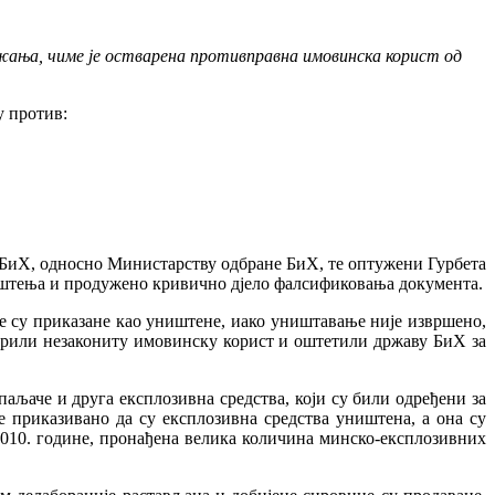
ужања, чиме је остварена противправна имовинска корист од
у против:
а БиХ, односно Министарству одбране БиХ, те оптужени Гурбета
влаштења и продужено кривично дјело фалсификовања документа.
 су приказане као уништене, иако уништавање није извршено,
варили незакониту имовинску корист и оштетили државу БиХ за
аљаче и друга експлозивна средства, који су били одређени за
приказивано да су експлозивна средства уништена, а она су
 2010. године, пронађена велика количина минско-експлозивних