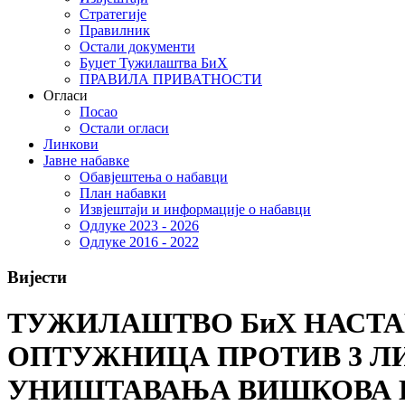
Стратегије
Правилник
Остали документи
Буџет Тужилаштва БиХ
ПРАВИЛА ПРИВАТНОСТИ
Огласи
Посао
Остали огласи
Линкови
Јавне набавке
Обавјештења о набавци
План набавки
Извјештаји и информације о набавци
Одлуке 2023 - 2026
Одлуке 2016 - 2022
Вијести
ТУЖИЛАШТВО БиХ НАСТА
ОПТУЖНИЦА ПРОТИВ 3 Л
УНИШТАВАЊА ВИШКОВА