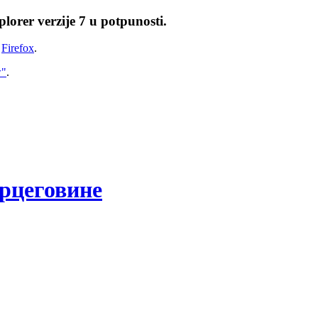
lorer verzije 7 u potpunosti.
i
Firefox
.
w"
.
рцеговине