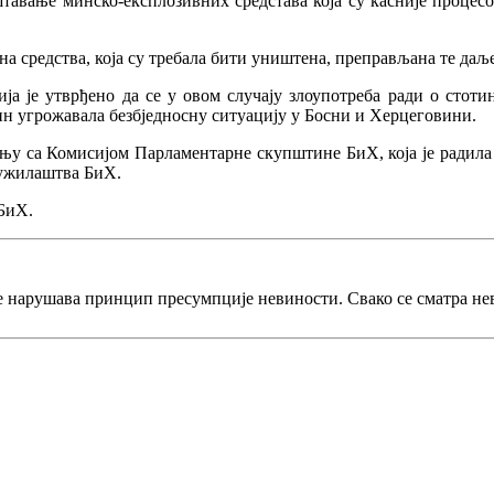
тавање минско-експлозивних средстава која су касније процесо
на средства, која су требала бити уништена, преправљана те даљ
 је утврђено да се у овом случају злоупотреба ради о стотин
чин угрожавала безбједносну ситуацију у Босни и Херцеговини.
дњу са Комисијом Парламентарне скупштине БиХ, која је радила
 Тужилаштва БиХ.
БиХ.
е нарушава принцип пресумпције невиности. Свако се сматра не