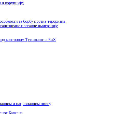
л и корупцију)
пособности за борбу против тероризма
рганизиране илегалне имиграције
од контролом Тужилаштва БиХ
налном и националном нивоу
дног Балкана