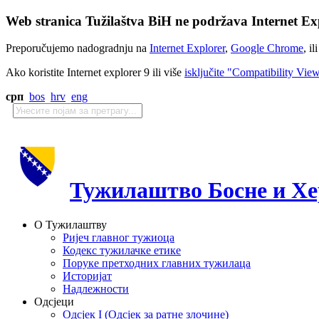
Web stranica Tužilaštva BiH ne podržava Internet Exp
Preporučujemo nadogradnju na
Internet Explorer
,
Google Chrome
, il
Ako koristite Internet explorer 9 ili više
isključite "Compatibility Vie
срп
bos
hrv
eng
Тужилаштво Босне и Хе
О Тужилаштву
Ријеч главног тужиоца
Кодекс тужилачке етике
Поруке претходних главних тужилаца
Историјат
Надлежности
Одсјеци
Одсјек I (Одсјек за ратне злочине)