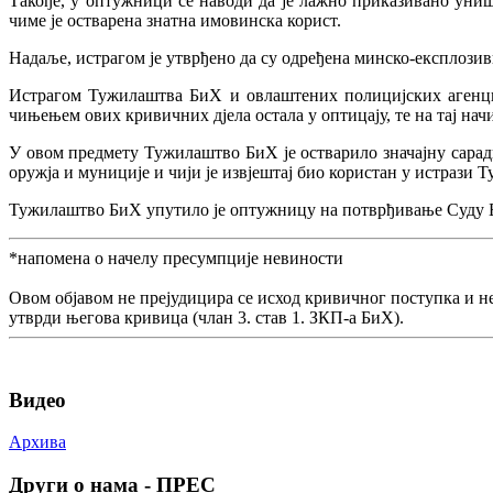
Такође, у оптужници се наводи да је лажно приказивано униш
чиме је остварена знатна имовинска корист.
Надаље, истрагом је утврђено да су одређена минско-експлозив
Истрагом Тужилаштва БиХ и овлаштених полицијских агенција
чињењем ових кривичних дјела остала у оптицају, те на тај на
У овом предмету Тужилаштво БиХ је остварило значајну сара
оружја и муниције и чији је извјештај био користан у истрази
Тужилаштво БиХ упутило је оптужницу на потврђивање Суду 
*напомена о начелу пресумпције невиности
Овом објавом не прејудицира се исход кривичног поступка и н
утврди његова кривица (члан 3. став 1. ЗКП-а БиХ).
Видео
Архива
Други о нама - ПРЕС