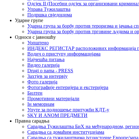
Одсјек II (Посебни одсјек за организовани кримина
Управа Тужилаштва
Подршка свједоцима
Ударне групе
Ударна група за борбу против тероризма и јачања с
Ударна група за борбу против трговине људима и о
Односи с јавношћу
Уопштено
ИНДЕКС РЕГИСТАР расположивих информација п
Водич о приступу информацијама
Најчешћа питања
Видео галерија
Drugi o nama - PRESS
Захтјев за интервју
Фото галерија
Фотографије ентеријера и екстеријера
Билтен
Промотивни материјали
Iн мемориам
Упуте за подношење притужби КДТ-у
SKY И ANOM ПРЕДМЕТИ
Правна сарадња
Сарадња Тужилаштва БиХ на међународном, регио
Сарадња са домаћим институцијама
Сарадња са тужилаштвима југоисточне Европе/запа