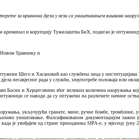
 терете за кривична дјела у вези са уништавањем вишкова наор
ни криминал и корупцију Тужилаштва БиХ, подигао је оптужниц
у Новом Травнику и
, оптужени Шего и Хасановић као службена лица у институцијам
а дјела несавјесног рада у служби, злоупотребе положаја или о
ви Босни и Херцеговини због великих количина наоружања које
 У оптужници се наводи да су оптужени на различите начине ост
ружања, укључујући гранате, мине, ручне бомбе, тромблоне, уп
 њихово уништавање. Фалсификованом документацијом лажно је 
 када је увиђајем од стране припадника SIPA-е, у мјесецу јуну