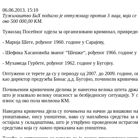
06.06.2013. 15:10
Тужилаштво БиХ подигло је оптужницу против 3 лица, која се
око 500 000,00 КМ.
Тужилац Посебног одјела за организовани криминал, привред
- Марија Шеге, рођеног 1960. године у Сарајеву,
- Шефика Хасановића званог “Шешке“, рођеног 1966. године 
- Мухамеда Гурбете, рођеног 1962. године у Бугојну.
Оптужени се терете да су у периоду од 2007. до 2009. године
као директор предузећа Бинас д.д. Бугојно, починили кривичн
Почињеним кривичним дјелима је нанесена велика штета држа
што је изазвало велику опасност за безбједносну ситуацију.
износ од око пола милиона КМ.
Наведена кривична дјела су почињена на начин да вишкови нао
уништавање, нису уништени, иако су наплаћена средства за
остајала у складиштима, што је утврђено проведеном истрагом
средстава која су лажно приказана као уништена.