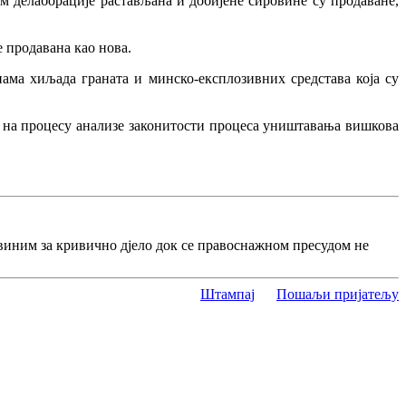
м делаборације растављана и добијене сировине су продаване,
е продавана као нова.
ама хиљада граната и минско-експлозивних средстава која су
 на процесу анализе законитости процеса уништавања вишкова
виним за кривично дјело док се правоснажном пресудом не
Штампај
Пошаљи пријатељу