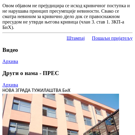
Овом објавом не прејудицира се исход кривичног поступка и
не нарушава принцип пресумпције невиности. Свако се
сматра невиним за кривично дјело док се правоснажном
пресудом не утврди његова кривица (члан 3. став 1. ЗКП-а
БиХ).
Штампај
Пошаљи пријатељу
Видео
Архива
Други о нама - ПРЕС
Архива
НОВА ЗГРАДА ТУЖИЛАШТВА БиХ