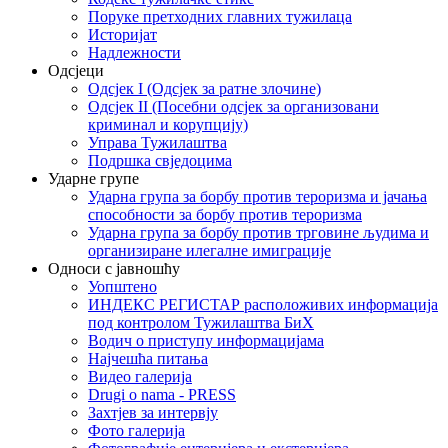
Поруке претходних главних тужилаца
Историјат
Надлежности
Одсјеци
Одсјек I (Одсјек за ратне злочине)
Одсјек II (Посебни одсјек за организовани
криминал и корупцију)
Управа Тужилаштва
Подршка свједоцима
Ударне групе
Ударна група за борбу против тероризма и јачања
способности за борбу против тероризма
Ударна група за борбу против трговине људима и
организиране илегалне имиграције
Односи с јавношћу
Уопштено
ИНДЕКС РЕГИСТАР расположивих информација
под контролом Тужилаштва БиХ
Водич о приступу информацијама
Најчешћа питања
Видео галерија
Drugi o nama - PRESS
Захтјев за интервју
Фото галерија