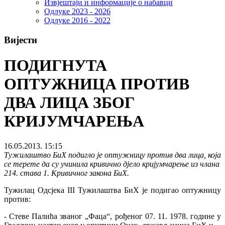
Извјештаји и информације о набавци
Одлуке 2023 - 2026
Одлуке 2016 - 2022
Вијести
ПОДИГНУТА
ОПТУЖНИЦА ПРОТИВ
ДВА ЛИЦА ЗБОГ
КРИЈУМЧАРЕЊА
16.05.2013. 15:15
Тужилаштво БиХ подигло је оптужницу против два лица, која
се терете да су учинила кривично дјело кријумчарење из члана
214. става 1. Кривичног закона БиХ.
Тужилац Одсјека III Тужилаштва БиХ је подигао оптужницу
против:
- Стеве Палића званог „Фаца“, рођеног 07. 11. 1978. године у