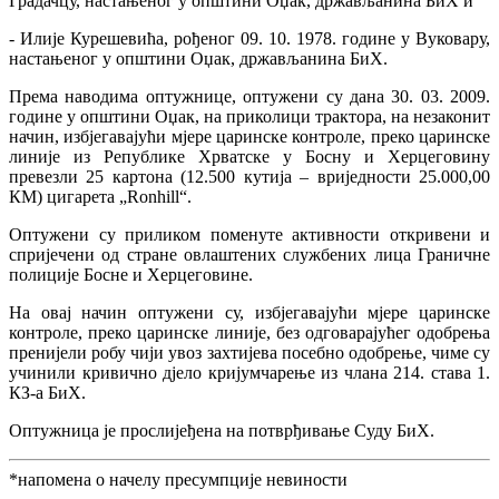
Градачцу, настањеног у општини Оџак, држављанина БиХ и
- Илије Курешевића, рођеног 09. 10. 1978. године у Вуковару,
настањеног у општини Оџак, држављанина БиХ.
Према наводима оптужнице, оптужени су дана 30. 03. 2009.
године у општини Оџак, на приколици трактора, на незаконит
начин, избјегавајући мјере царинске контроле, преко царинске
линије из Републике Хрватске у Босну и Херцеговину
превезли 25 картона (12.500 кутија – вриједности 25.000,00
КМ) цигарета „Ronhill“.
Оптужени су приликом поменуте активности откривени и
спријечени од стране овлаштених службених лица Граничне
полиције Босне и Херцеговине.
На овај начин оптужени су, избјегавајући мјере царинске
контроле, преко царинске линије, без одговарајућег одобрења
пренијели робу чији увоз захтијева посебно одобрење, чиме су
учинили кривично дјело кријумчарење из члана 214. става 1.
КЗ-а БиХ.
Оптужница је прослијеђена на потврђивање Суду БиХ.
*напомена о начелу пресумпције невиности