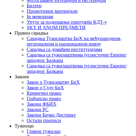
Фотографије ентеријера и екстеријера
Билтен
Промотивни материјали
Iн мемориам
Упуте за подношење притужби КДТ-у
SKY И ANOM ПРЕДМЕТИ
Правна сарадња
Сарадња Тужилаштва БиХ на међународном,
регионалном и националном нивоу
Сарадња са домаћим институцијама
Сарадња са тужилаштвима југоисточне Европе/
западног Балкана
Сарадња са тужилаштвима југоисточне Европе/
западног Балкана
Закони
Закон о Тужилаштву БиХ
Закон о Суду БиХ
Кривично право
Грађанско право
Закони ФБИХ
Закони РС
Закони Брчко Дистрикт
Остали прописи
Тужиоци
Главни тужилац