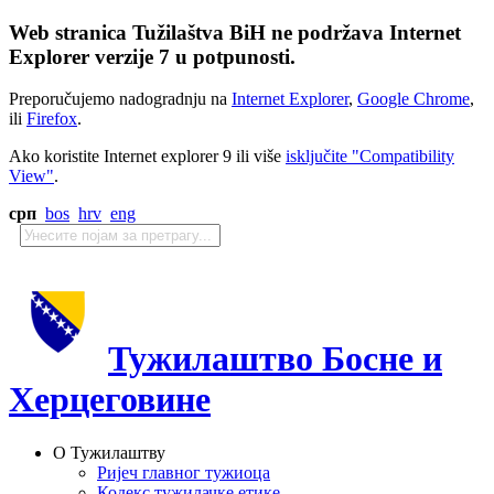
Web stranica Tužilaštva BiH ne podržava Internet
Explorer verzije 7 u potpunosti.
Preporučujemo nadogradnju na
Internet Explorer
,
Google Chrome
,
ili
Firefox
.
Ako koristite Internet explorer 9 ili više
isključite "Compatibility
View"
.
срп
bos
hrv
eng
Тужилаштво Босне и
Херцеговине
О Тужилаштву
Ријеч главног тужиоца
Кодекс тужилачке етике