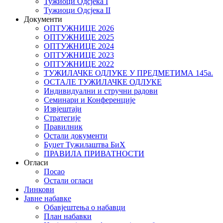
Тужиоци Oдсјекa I
Тужиоци Oдсјекa II
Документи
ОПТУЖНИЦЕ 2026
ОПТУЖНИЦЕ 2025
ОПТУЖНИЦЕ 2024
ОПТУЖНИЦЕ 2023
ОПТУЖНИЦЕ 2022
ТУЖИЛАЧКЕ ОДЛУКЕ У ПРЕДМЕТИМА 145а.
ОСТАЛЕ ТУЖИЛАЧКЕ ОДЛУКЕ
Индивидуални и стручни радови
Семинари и Конференције
Извјештаји
Стратегије
Правилник
Остали документи
Буџет Тужилаштва БиХ
ПРАВИЛА ПРИВАТНОСТИ
Огласи
Посао
Остали огласи
Линкови
Јавне набавке
Обавјештења о набавци
План набавки