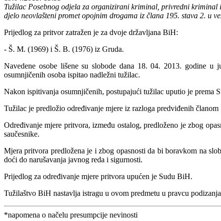
Tužilac Posebnog odjela za organizirani kriminal, privredni kriminal 
djelo neovlašteni promet opojnim drogama iz člana 195. stava 2. u v
Prijedlog za pritvor zatražen je za dvoje državljana BiH:
- Š. M. (1969) i Š. B. (1976) iz Gruda.
Navedene osobe lišene su slobode dana 18. 04. 2013. godine u juta
osumnjičenih osoba ispitao nadležni tužilac.
Nakon ispitivanja osumnjičenih, postupajući tužilac uputio je prema S
Tužilac je predložio određivanje mjere iz razloga predviđenih članom 
Određivanje mjere pritvora, između ostalog, predloženo je zbog opasno
saučesnike.
Mjera pritvora predložena je i zbog opasnosti da bi boravkom na slo
doći do narušavanja javnog reda i sigurnosti.
Prijedlog za određivanje mjere pritvora upućen je Sudu BiH.
Tužilaštvo BiH nastavlja istragu u ovom predmetu u pravcu podizanja
*napomena o načelu presumpcije nevinosti