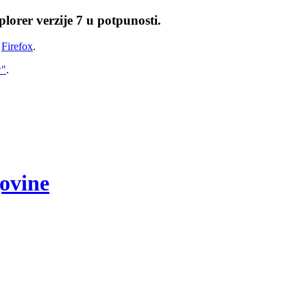
lorer verzije 7 u potpunosti.
i
Firefox
.
w"
.
govine