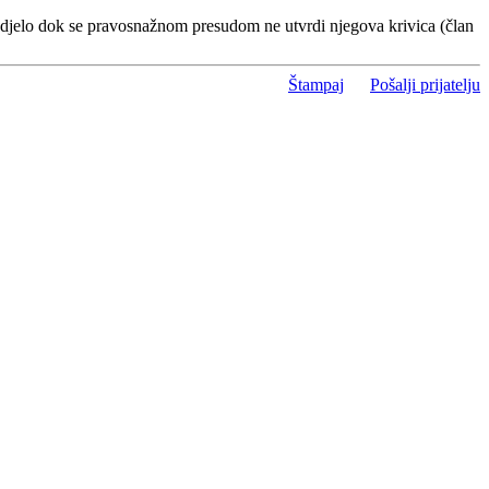
 djelo dok se pravosnažnom presudom ne utvrdi njegova krivica (član
Štampaj
Pošalji prijatelju