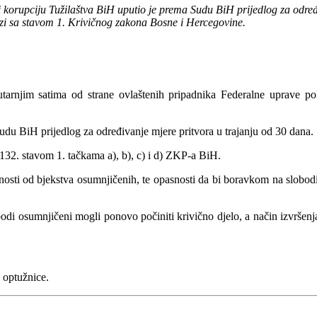
i korupciju Tužilaštva BiH uputio je prema Sudu BiH prijedlog za određ
ezi sa stavom 1. Krivičnog zakona Bosne i Hercegovine.
rnjim satima od strane ovlaštenih pripadnika Federalne uprave poli
udu BiH prijedlog za određivanje mjere pritvora u trajanju od 30 dana.
132. stavom 1. tačkama a), b), c) i d) ZKP-a BiH.
sti od bjekstva osumnjičenih, te opasnosti da bi boravkom na slobodi mog
bodi osumnjičeni mogli ponovo počiniti krivično djelo, a način izvršen
 optužnice.