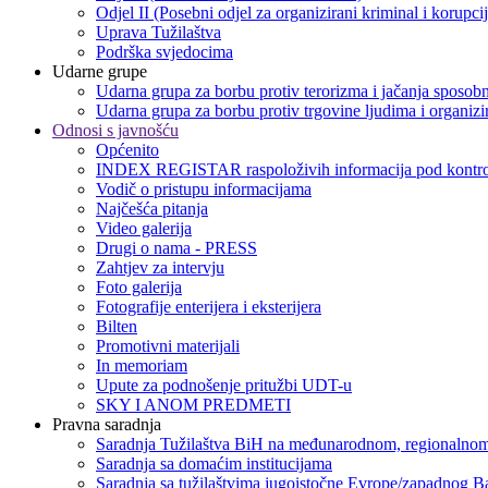
Odjel II (Posebni odjel za organizirani kriminal i korupci
Uprava Tužilaštva
Podrška svjedocima
Udarne grupe
Udarna grupa za borbu protiv terorizma i jačanja sposobn
Udarna grupa za borbu protiv trgovine ljudima i organizir
Odnosi s javnošću
Općenito
INDEX REGISTAR raspoloživih informacija pod kontro
Vodič o pristupu informacijama
Najčešća pitanja
Video galerija
Drugi o nama - PRESS
Zahtjev za intervju
Foto galerija
Fotografije enterijera i eksterijera
Bilten
Promotivni materijali
In memoriam
Upute za podnošenje pritužbi UDT-u
SKY I ANOM PREDMETI
Pravna saradnja
Saradnja Tužilaštva BiH na međunarodnom, regionalnom
Saradnja sa domaćim institucijama
Saradnja sa tužilaštvima jugoistočne Evrope/zapadnog B