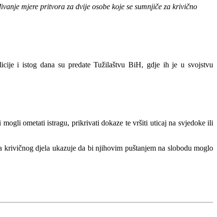
ivanje mjere pritvora za dvije osobe koje se sumnjiče za krivično
cije i istog dana su predate Tužilaštvu BiH, gdje ih je u svojstvu
li ometati istragu, prikrivati dokaze te vršiti uticaj na svjedoke ili
ja krivičnog djela ukazuje da bi njihovim puštanjem na slobodu moglo