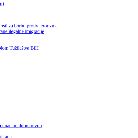
ju)
osti za borbu protiv terorizma
ane ilegalne imigracije
lom Tužilaštva BiH
 i nacionalnom nivou
alkana