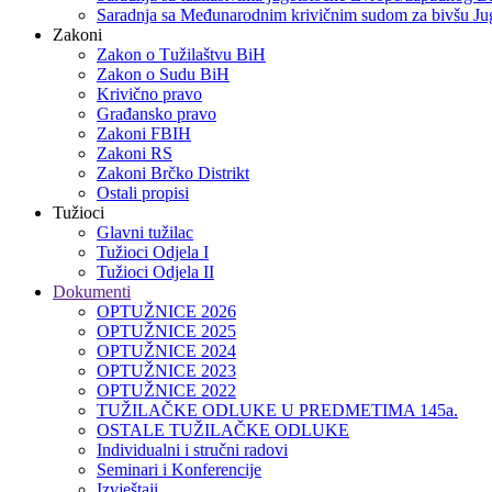
Saradnja sa Međunarodnim krivičnim sudom za bivšu Jug
Zakoni
Zakon o Тužilaštvu BiH
Zakon o Sudu BiH
Krivično pravo
Građansko pravo
Zakoni FBIH
Zakoni RS
Zakoni Brčko Distrikt
Ostali propisi
Tužioci
Glavni tužilac
Tužioci Odjela I
Tužioci Odjela II
Dokumenti
OPTUŽNICE 2026
OPTUŽNICE 2025
OPTUŽNICE 2024
OPTUŽNICE 2023
OPTUŽNICE 2022
TUŽILAČKE ODLUKE U PREDMETIMA 145a.
OSTALE TUŽILAČKE ODLUKE
Individualni i stručni radovi
Seminari i Konferencije
Izvještaji