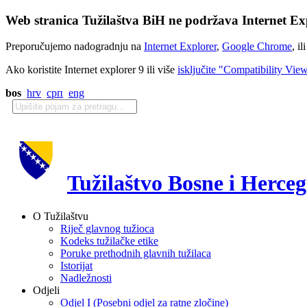
Web stranica Tužilaštva BiH ne podržava Internet Exp
Preporučujemo nadogradnju na
Internet Explorer
,
Google Chrome
, il
Ako koristite Internet explorer 9 ili više
isključite "Compatibility Vie
bos
hrv
срп
eng
Tužilaštvo Bosne i Herce
O Tužilaštvu
Riječ glavnog tužioca
Kodeks tužilačke etike
Poruke prethodnih glavnih tužilaca
Istorijat
Nadležnosti
Odjeli
Odjel I (Posebni odjel za ratne zločine)