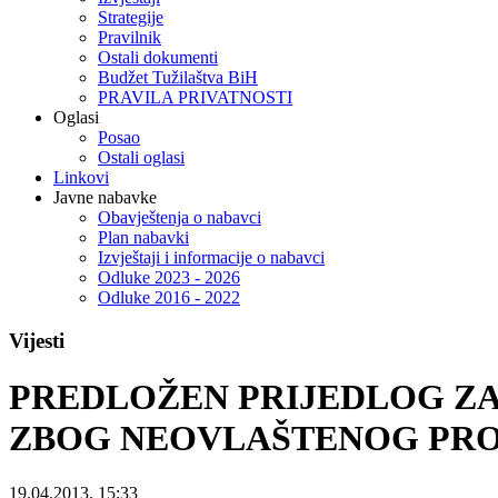
Strategije
Pravilnik
Ostali dokumenti
Budžet Tužilaštva BiH
PRAVILA PRIVATNOSTI
Oglasi
Posao
Ostali oglasi
Linkovi
Javne nabavke
Obavještenja o nabavci
Plan nabavki
Izvještaji i informacije o nabavci
Odluke 2023 - 2026
Odluke 2016 - 2022
Vijesti
PREDLOŽEN PRIJEDLOG ZA
ZBOG NEOVLAŠTENOG PR
19.04.2013. 15:33