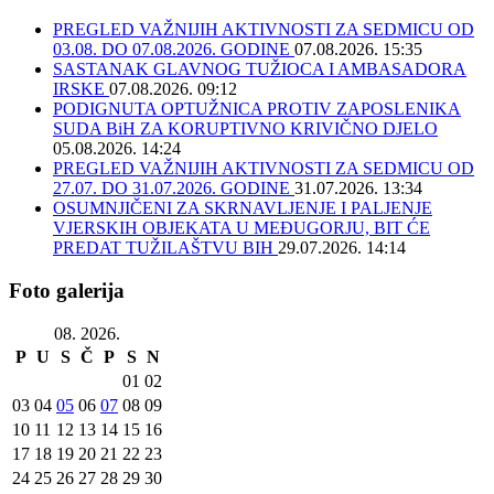
PREGLED VAŽNIJIH AKTIVNOSTI ZA SEDMICU OD
03.08. DO 07.08.2026. GODINE
07.08.2026. 15:35
SASTANAK GLAVNOG TUŽIOCA I AMBASADORA
IRSKE
07.08.2026. 09:12
PODIGNUTA OPTUŽNICA PROTIV ZAPOSLENIKA
SUDA BiH ZA KORUPTIVNO KRIVIČNO DJELO
05.08.2026. 14:24
PREGLED VAŽNIJIH AKTIVNOSTI ZA SEDMICU OD
27.07. DO 31.07.2026. GODINE
31.07.2026. 13:34
OSUMNJIČENI ZA SKRNAVLJENJE I PALJENJE
VJERSKIH OBJEKATA U MEĐUGORJU, BIT ĆE
PREDAT TUŽILAŠTVU BIH
29.07.2026. 14:14
Foto galerija
08. 2026.
P
U
S
Č
P
S
N
01
02
03
04
05
06
07
08
09
10
11
12
13
14
15
16
17
18
19
20
21
22
23
24
25
26
27
28
29
30