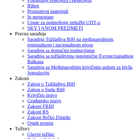
Fotografije enterijera i eksterijera
Bilten
Promotivni materijali
In memoriam
Upute za podnošenje pritužbi UDT-u
SKY I ANOM PREDMETI
Pravna saradnja
Saradnja Tužilaštva BiH na međunarodnom,
regionalnom i nacionalnom nivou
Saradnja sa domaćim institucijama
Saradnja sa tužilaštvima jugoistočne Evrope/zapadnog
Balkana
Saradnja sa Međunarodnim krivičnim sudom za bivšu
Jugoslaviju
Zakoni
Zakon o Тužilaštvu BiH
Zakon o Sudu BiH
Krivično pravo
Građansko pravo
Zakoni FBIH
Zakoni RS
Zakoni Brčko Distrikt
Ostali propisi
Tužioci
Glavni tužilac