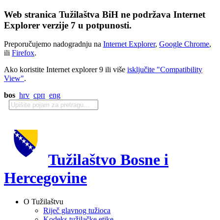
Web stranica Tužilaštva BiH ne podržava Internet
Explorer verzije 7 u potpunosti.
Preporučujemo nadogradnju na
Internet Explorer
,
Google Chrome
,
ili
Firefox
.
Ako koristite Internet explorer 9 ili više
isključite "Compatibility
View"
.
bos
hrv
срп
eng
Tužilaštvo Bosne i
Hercegovine
O Tužilaštvu
Riječ glavnog tužioca
Kodeks tužilačke etike