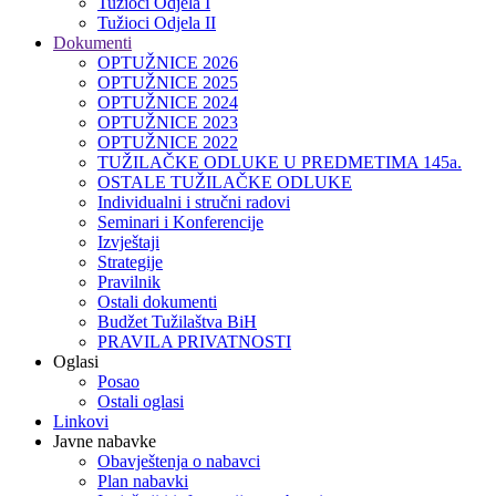
Tužioci Odjela I
Tužioci Odjela II
Dokumenti
OPTUŽNICE 2026
OPTUŽNICE 2025
OPTUŽNICE 2024
OPTUŽNICE 2023
OPTUŽNICE 2022
TUŽILAČKE ODLUKE U PREDMETIMA 145a.
OSTALE TUŽILAČKE ODLUKE
Individualni i stručni radovi
Seminari i Konferencije
Izvještaji
Strategije
Pravilnik
Ostali dokumenti
Budžet Tužilaštva BiH
PRAVILA PRIVATNOSTI
Oglasi
Posao
Ostali oglasi
Linkovi
Javne nabavke
Obavještenja o nabavci
Plan nabavki