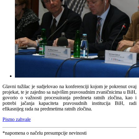
Glavni tužilac je sudjelovao na konferenciji kojom je pokrenut ovaj
projekat, te je zajedno sa najvišim pravosudnim zvaničnicima u BiH,
govorio o važnosti procesuiranja predmeta ratnih zločina, kao i
potrebi jačanja kapaciteta pravosudnih institucija BiH, radi
efikasnijeg rada na predmetima ratnih zločina.
Pismo zahvale
*napomena o načelu presumpcije nevinosti