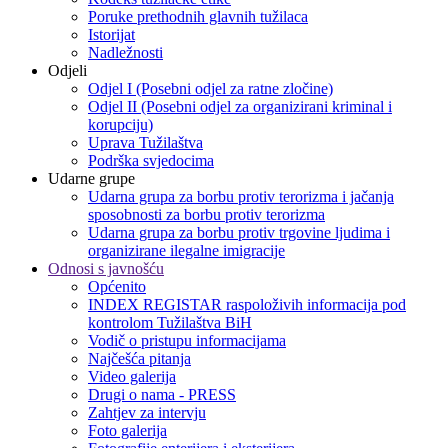
Poruke prethodnih glavnih tužilaca
Istorijat
Nadležnosti
Odjeli
Odjel I (Posebni odjel za ratne zločine)
Odjel II (Posebni odjel za organizirani kriminal i
korupciju)
Uprava Tužilaštva
Podrška svjedocima
Udarne grupe
Udarna grupa za borbu protiv terorizma i jačanja
sposobnosti za borbu protiv terorizma
Udarna grupa za borbu protiv trgovine ljudima i
organizirane ilegalne imigracije
Odnosi s javnošću
Općenito
INDEX REGISTAR raspoloživih informacija pod
kontrolom Tužilaštva BiH
Vodič o pristupu informacijama
Najčešća pitanja
Video galerija
Drugi o nama - PRESS
Zahtjev za intervju
Foto galerija