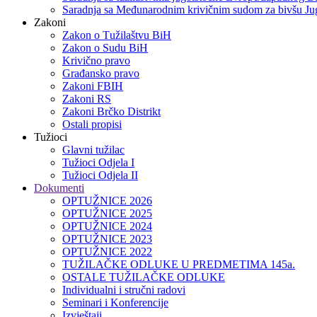
Saradnja sa Međunarodnim krivičnim sudom za bivšu Jug
Zakoni
Zakon o Тužilaštvu BiH
Zakon o Sudu BiH
Krivično pravo
Građansko pravo
Zakoni FBIH
Zakoni RS
Zakoni Brčko Distrikt
Ostali propisi
Tužioci
Glavni tužilac
Tužioci Odjela I
Tužioci Odjela II
Dokumenti
OPTUŽNICE 2026
OPTUŽNICE 2025
OPTUŽNICE 2024
OPTUŽNICE 2023
OPTUŽNICE 2022
TUŽILAČKE ODLUKE U PREDMETIMA 145a.
OSTALE TUŽILAČKE ODLUKE
Individualni i stručni radovi
Seminari i Konferencije
Izvještaji