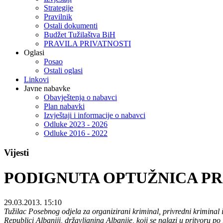
Strategije
Pravilnik
Ostali dokumenti
Budžet Tužilaštva BiH
PRAVILA PRIVATNOSTI
Oglasi
Posao
Ostali oglasi
Linkovi
Javne nabavke
Obavještenja o nabavci
Plan nabavki
Izvještaji i informacije o nabavci
Odluke 2023 - 2026
Odluke 2016 - 2022
Vijesti
PODIGNUTA OPTUŽNICA PR
29.03.2013. 15:10
Tužilac Posebnog odjela za organizirani kriminal, privredni kriminal
Republici Albaniji, državljanina Albanije, koji se nalazi u pritvoru p