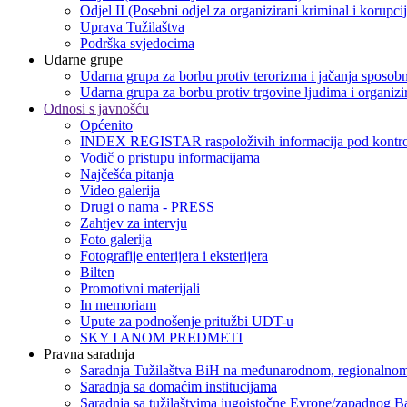
Odjel II (Posebni odjel za organizirani kriminal i korupci
Uprava Tužilaštva
Podrška svjedocima
Udarne grupe
Udarna grupa za borbu protiv terorizma i jačanja sposobn
Udarna grupa za borbu protiv trgovine ljudima i organizir
Odnosi s javnošću
Općenito
INDEX REGISTAR raspoloživih informacija pod kontro
Vodič o pristupu informacijama
Najčešća pitanja
Video galerija
Drugi o nama - PRESS
Zahtjev za intervju
Foto galerija
Fotografije enterijera i eksterijera
Bilten
Promotivni materijali
In memoriam
Upute za podnošenje pritužbi UDT-u
SKY I ANOM PREDMETI
Pravna saradnja
Saradnja Tužilaštva BiH na međunarodnom, regionalnom
Saradnja sa domaćim institucijama
Saradnja sa tužilaštvima jugoistočne Evrope/zapadnog B