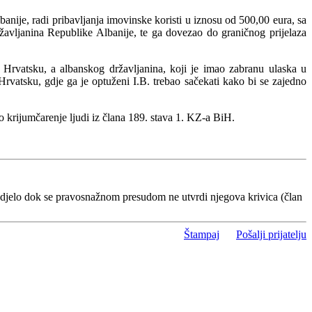
ije, radi pribavljanja imovinske koristi u iznosu od 500,00 eura, sa
vljanina Republike Albanije, te ga dovezao do graničnog prijelaza
 Hrvatsku, a albanskog državljanina, koji je imao zabranu ulaska u
rvatsku, gdje ga je optuženi I.B. trebao sačekati kako bi se zajedno
o krijumčarenje ljudi iz člana 189. stava 1. KZ-a BiH.
 djelo dok se pravosnažnom presudom ne utvrdi njegova krivica (član
Štampaj
Pošalji prijatelju