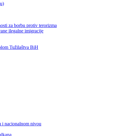
ju)
osti za borbu protiv terorizma
ane ilegalne imigracije
lom Tužilaštva BiH
 i nacionalnom nivou
alkana