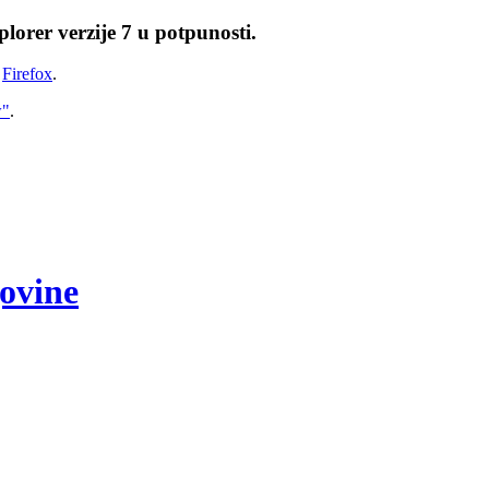
lorer verzije 7 u potpunosti.
i
Firefox
.
w"
.
govine