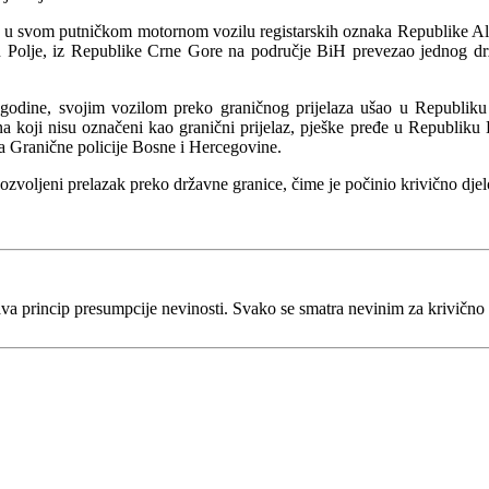
u svom putničkom motornom vozilu registarskih oznaka Republike Alban
 Polje, iz Republike Crne Gore na područje BiH prevezao jednog drža
 godine, svojim vozilom preko graničnog prijelaza ušao u Republiku
a koji nisu označeni kao granični prijelaz, pješke pređe u Republiku H
ika Granične policije Bosne i Hercegovine.
dozvoljeni prelazak preko državne granice, čime je počinio krivično djel
va princip presumpcije nevinosti. Svako se smatra nevinim za krivično