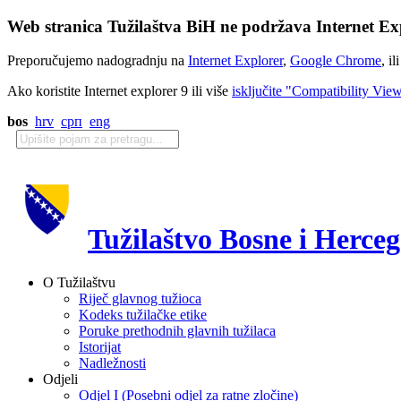
Web stranica Tužilaštva BiH ne podržava Internet Exp
Preporučujemo nadogradnju na
Internet Explorer
,
Google Chrome
, il
Ako koristite Internet explorer 9 ili više
isključite "Compatibility Vie
bos
hrv
срп
eng
Tužilaštvo Bosne i Herce
O Tužilaštvu
Riječ glavnog tužioca
Kodeks tužilačke etike
Poruke prethodnih glavnih tužilaca
Istorijat
Nadležnosti
Odjeli
Odjel I (Posebni odjel za ratne zločine)