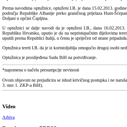
Prema navodima optužnice, optuženi I.B. je dana 15.02.2013. godine 
područja Republike Albanije preko graničnog prijelaza Hum-Šćepan
Doljani u općini Čapljina.
U optužnici se dalje navodi da je optuženi I.B., dana 16.02.2013.
Republiku Hrvatsku, uputio je da na nepristupačnim dijelovima teren
uputili prema Republici Italiji, u čemu je spriječen od strane pripadn
Optužnica tereti I.B. da je iz koristoljublja omogućio drugoj osobi ne
Optužnica je proslijeđena Sudu BiH na potvrđivanje.
*napomena o načelu presumpcije nevinosti
Ovom objavom ne prejudicira se ishod krivičnog postupka i ne naruša
3. stav 1. ZKP-a BiH).
Video
Arhiva