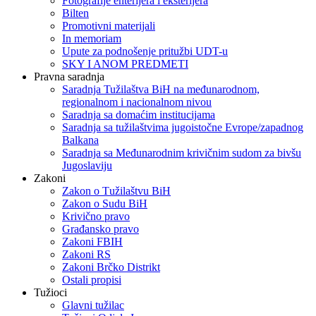
Fotografije enterijera i eksterijera
Bilten
Promotivni materijali
In memoriam
Upute za podnošenje pritužbi UDT-u
SKY I ANOM PREDMETI
Pravna saradnja
Saradnja Tužilaštva BiH na međunarodnom,
regionalnom i nacionalnom nivou
Saradnja sa domaćim institucijama
Saradnja sa tužilaštvima jugoistočne Evrope/zapadnog
Balkana
Saradnja sa Međunarodnim krivičnim sudom za bivšu
Jugoslaviju
Zakoni
Zakon o Тužilaštvu BiH
Zakon o Sudu BiH
Krivično pravo
Građansko pravo
Zakoni FBIH
Zakoni RS
Zakoni Brčko Distrikt
Ostali propisi
Tužioci
Glavni tužilac