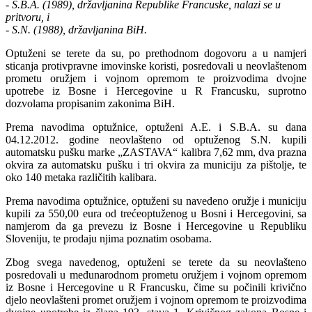
- S.B.A. (1989), državljanina Republike Francuske, nalazi se u
pritvoru, i
- S.N. (1988), državljanina BiH.
Optuženi se terete da su, po prethodnom dogovoru a u namjeri
sticanja protivpravne imovinske koristi, posredovali u neovlaštenom
prometu oružjem i vojnom opremom te proizvodima dvojne
upotrebe iz Bosne i Hercegovine u R Francusku, suprotno
dozvolama propisanim zakonima BiH.
Prema navodima optužnice, optuženi A.E. i S.B.A. su dana
04.12.2012. godine neovlašteno od optuženog S.N. kupili
automatsku pušku marke „ZASTAVA“ kalibra 7,62 mm, dva prazna
okvira za automatsku pušku i tri okvira za municiju za pištolje, te
oko 140 metaka različitih kalibara.
Prema navodima optužnice, optuženi su navedeno oružje i municiju
kupili za 550,00 eura od trećeoptuženog u Bosni i Hercegovini, sa
namjerom da ga prevezu iz Bosne i Hercegovine u Republiku
Sloveniju, te prodaju njima poznatim osobama.
Zbog svega navedenog, optuženi se terete da su neovlašteno
posredovali u međunarodnom prometu oružjem i vojnom opremom
iz Bosne i Hercegovine u R Francusku, čime su počinili krivično
djelo neovlašteni promet oružjem i vojnom opremom te proizvodima