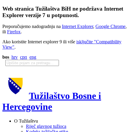
Web stranica Tužilaštva BiH ne podržava Internet
Explorer verzije 7 u potpunosti.
Preporučujemo nadogradnju na
Internet Explorer
,
Google Chrome
,
ili
Firefox
.
Ako koristite Internet explorer 9 ili više
isključite "Compatibility
View"
.
bos
hrv
срп
eng
Tužilaštvo Bosne i
Hercegovine
O Tužilaštvu
Riječ glavnog tužioca
Kodeks tužilačke etike