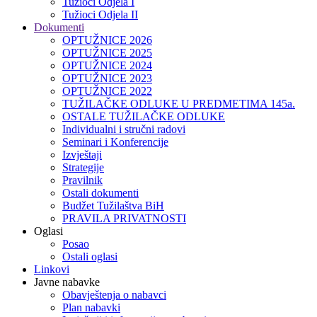
Tužioci Odjela I
Tužioci Odjela II
Dokumenti
OPTUŽNICE 2026
OPTUŽNICE 2025
OPTUŽNICE 2024
OPTUŽNICE 2023
OPTUŽNICE 2022
TUŽILAČKE ODLUKE U PREDMETIMA 145a.
OSTALE TUŽILAČKE ODLUKE
Individualni i stručni radovi
Seminari i Konferencije
Izvještaji
Strategije
Pravilnik
Ostali dokumenti
Budžet Tužilaštva BiH
PRAVILA PRIVATNOSTI
Oglasi
Posao
Ostali oglasi
Linkovi
Javne nabavke
Obavještenja o nabavci
Plan nabavki