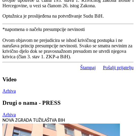
dvojne upotrebe iz člana 193. stava 1. Krivičnog zakona Bosne i
Hercegovine, u vezi sa članom 26. istog Zakona.
Optužnica je proslijeđena na potvrđivanje Sudu BiH.
*napomena o načelu presumpcije nevinosti
Ovom objavom ne prejudicira se ishod krivičnog postupka i ne
narušava princip presumpcije nevinosti. Svako se smatra nevinim za
krivično djelo dok se pravosnažnom presudom ne utvrdi njegova
krivica (član 3. stav 1. ZKP-a BiH).
Štampaj
Pošalji prijatelju
Video
Arhiva
Drugi o nama - PRESS
Arhiva
NOVA ZGRADA TUŽILAŠTVA BIH