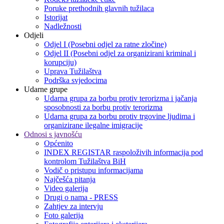
Poruke prethodnih glavnih tužilaca
Istorijat
Nadležnosti
Odjeli
Odjel I (Posebni odjel za ratne zločine)
Odjel II (Posebni odjel za organizirani kriminal i
korupciju)
Uprava Tužilaštva
Podrška svjedocima
Udarne grupe
Udarna grupa za borbu protiv terorizma i jačanja
sposobnosti za borbu protiv terorizma
Udarna grupa za borbu protiv trgovine ljudima i
organizirane ilegalne imigracije
Odnosi s javnošću
Općenito
INDEX REGISTAR raspoloživih informacija pod
kontrolom Tužilaštva BiH
Vodič o pristupu informacijama
Najčešća pitanja
Video galerija
Drugi o nama - PRESS
Zahtjev za intervju
Foto galerija