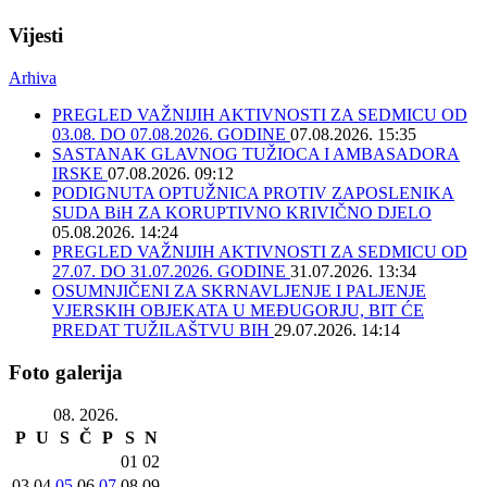
Vijesti
Arhiva
PREGLED VAŽNIJIH AKTIVNOSTI ZA SEDMICU OD
03.08. DO 07.08.2026. GODINE
07.08.2026. 15:35
SASTANAK GLAVNOG TUŽIOCA I AMBASADORA
IRSKE
07.08.2026. 09:12
PODIGNUTA OPTUŽNICA PROTIV ZAPOSLENIKA
SUDA BiH ZA KORUPTIVNO KRIVIČNO DJELO
05.08.2026. 14:24
PREGLED VAŽNIJIH AKTIVNOSTI ZA SEDMICU OD
27.07. DO 31.07.2026. GODINE
31.07.2026. 13:34
OSUMNJIČENI ZA SKRNAVLJENJE I PALJENJE
VJERSKIH OBJEKATA U MEĐUGORJU, BIT ĆE
PREDAT TUŽILAŠTVU BIH
29.07.2026. 14:14
Foto galerija
08. 2026.
P
U
S
Č
P
S
N
01
02
03
04
05
06
07
08
09