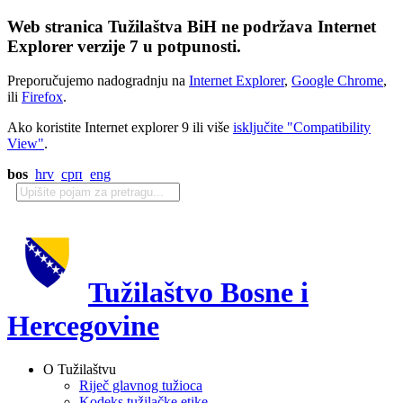
Web stranica Tužilaštva BiH ne podržava Internet
Explorer verzije 7 u potpunosti.
Preporučujemo nadogradnju na
Internet Explorer
,
Google Chrome
,
ili
Firefox
.
Ako koristite Internet explorer 9 ili više
isključite "Compatibility
View"
.
bos
hrv
срп
eng
Tužilaštvo Bosne i
Hercegovine
O Tužilaštvu
Riječ glavnog tužioca
Kodeks tužilačke etike