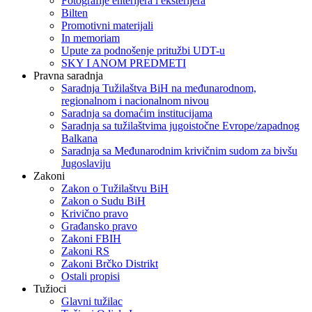
Fotografije enterijera i eksterijera
Bilten
Promotivni materijali
In memoriam
Upute za podnošenje pritužbi UDT-u
SKY I ANOM PREDMETI
Pravna saradnja
Saradnja Tužilaštva BiH na međunarodnom,
regionalnom i nacionalnom nivou
Saradnja sa domaćim institucijama
Saradnja sa tužilaštvima jugoistočne Evrope/zapadnog
Balkana
Saradnja sa Međunarodnim krivičnim sudom za bivšu
Jugoslaviju
Zakoni
Zakon o Тužilaštvu BiH
Zakon o Sudu BiH
Krivično pravo
Građansko pravo
Zakoni FBIH
Zakoni RS
Zakoni Brčko Distrikt
Ostali propisi
Tužioci
Glavni tužilac