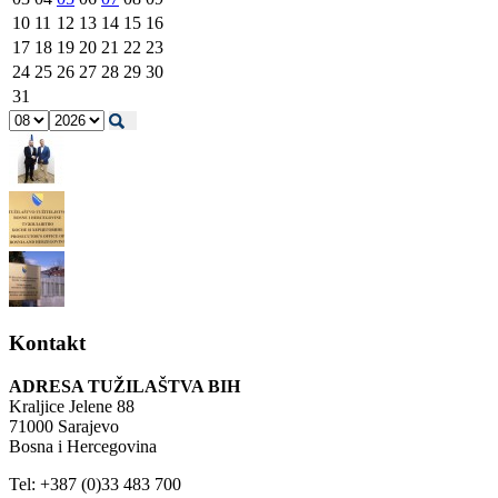
10
11
12
13
14
15
16
17
18
19
20
21
22
23
24
25
26
27
28
29
30
31
Kontakt
ADRESA TUŽILAŠTVA BIH
Kraljice Jelene 88
71000 Sarajevo
Bosna i Hercegovina
Tel: +387 (0)33 483 700