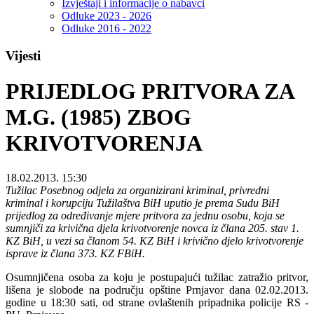
Izvještaji i informacije o nabavci
Odluke 2023 - 2026
Odluke 2016 - 2022
Vijesti
PRIJEDLOG PRITVORA ZA
M.G. (1985) ZBOG
KRIVOTVORENJA
18.02.2013. 15:30
Tužilac Posebnog odjela za organizirani kriminal, privredni
kriminal i korupciju Tužilaštva BiH uputio je prema Sudu BiH
prijedlog za određivanje mjere pritvora za jednu osobu, koja se
sumnjiči za krivična djela krivotvorenje novca iz člana 205. stav 1.
KZ BiH, u vezi sa članom 54. KZ BiH i krivično djelo krivotvorenje
isprave iz člana 373. KZ FBiH.
Osumnjičena osoba za koju je postupajući tužilac zatražio pritvor,
lišena je slobode na području opštine Prnjavor dana 02.02.2013.
godine u 18:30 sati, od strane ovlaštenih pripadnika policije RS -