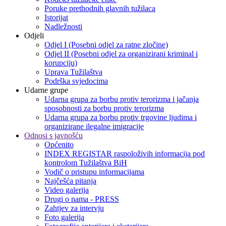
Poruke prethodnih glavnih tužilaca
Istorijat
Nadležnosti
Odjeli
Odjel I (Posebni odjel za ratne zločine)
Odjel II (Posebni odjel za organizirani kriminal i
korupciju)
Uprava Tužilaštva
Podrška svjedocima
Udarne grupe
Udarna grupa za borbu protiv terorizma i jačanja
sposobnosti za borbu protiv terorizma
Udarna grupa za borbu protiv trgovine ljudima i
organizirane ilegalne imigracije
Odnosi s javnošću
Općenito
INDEX REGISTAR raspoloživih informacija pod
kontrolom Tužilaštva BiH
Vodič o pristupu informacijama
Najčešća pitanja
Video galerija
Drugi o nama - PRESS
Zahtjev za intervju
Foto galerija