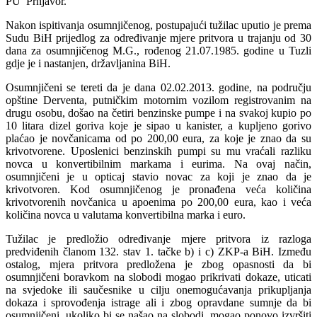
PU Prnjavor.
Nakon ispitivanja osumnjičenog, postupajući tužilac uputio je prema
Sudu BiH prijedlog za određivanje mjere pritvora u trajanju od 30
dana za osumnjičenog M.G., rođenog 21.07.1985. godine u Tuzli
gdje je i nastanjen, državljanina BiH.
Osumnjičeni se tereti da je dana 02.02.2013. godine, na području
opštine Derventa, putničkim motornim vozilom registrovanim na
drugu osobu, došao na četiri benzinske pumpe i na svakoj kupio po
10 litara dizel goriva koje je sipao u kanister, a kupljeno gorivo
plaćao je novčanicama od po 200,00 eura, za koje je znao da su
krivotvorene. Uposlenici benzinskih pumpi su mu vraćali razliku
novca u konvertibilnim markama i eurima. Na ovaj način,
osumnjičeni je u opticaj stavio novac za koji je znao da je
krivotvoren. Kod osumnjičenog je pronađena veća količina
krivotvorenih novčanica u apoenima po 200,00 eura, kao i veća
količina novca u valutama konvertibilna marka i euro.
Tužilac je predložio određivanje mjere pritvora iz razloga
predviđenih članom 132. stav 1. tačke b) i c) ZKP-a BiH. Između
ostalog, mjera pritvora predložena je zbog opasnosti da bi
osumnjičeni boravkom na slobodi mogao prikrivati dokaze, uticati
na svjedoke ili saučesnike u cilju onemogućavanja prikupljanja
dokaza i sprovođenja istrage ali i zbog opravdane sumnje da bi
osumnjičeni, ukoliko bi se našao na slobodi, mogao ponovo izvršiti