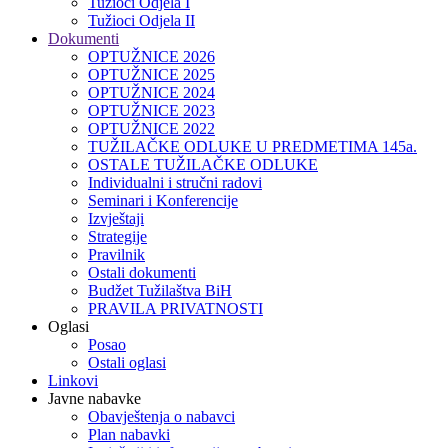
Tužioci Odjela I
Tužioci Odjela II
Dokumenti
OPTUŽNICE 2026
OPTUŽNICE 2025
OPTUŽNICE 2024
OPTUŽNICE 2023
OPTUŽNICE 2022
TUŽILAČKE ODLUKE U PREDMETIMA 145a.
OSTALE TUŽILAČKE ODLUKE
Individualni i stručni radovi
Seminari i Konferencije
Izvještaji
Strategije
Pravilnik
Ostali dokumenti
Budžet Tužilaštva BiH
PRAVILA PRIVATNOSTI
Oglasi
Posao
Ostali oglasi
Linkovi
Javne nabavke
Obavještenja o nabavci
Plan nabavki