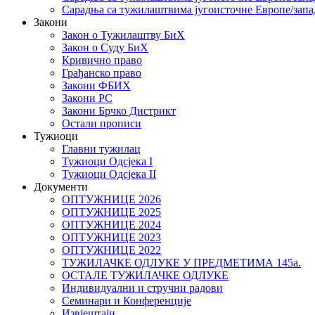
Сарадња са тужилаштвима југоисточне Европе/запа
Закони
Закон о Тужилаштву БиХ
Закон о Суду БиХ
Кривично право
Грађанско право
Закони ФБИХ
Закони РС
Закони Брчко Дистрикт
Остали прописи
Тужиоци
Главни тужилац
Тужиоци Oдсјекa I
Тужиоци Oдсјекa II
Документи
ОПТУЖНИЦЕ 2026
ОПТУЖНИЦЕ 2025
ОПТУЖНИЦЕ 2024
ОПТУЖНИЦЕ 2023
ОПТУЖНИЦЕ 2022
ТУЖИЛАЧКЕ ОДЛУКЕ У ПРЕДМЕТИМА 145а.
ОСТАЛЕ ТУЖИЛАЧКЕ ОДЛУКЕ
Индивидуални и стручни радови
Семинари и Конференције
Извјештаји