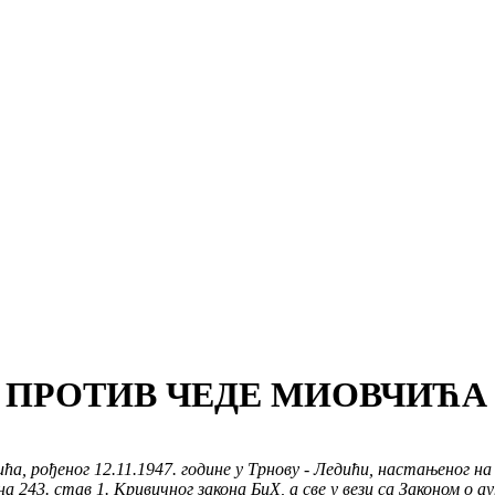
РОТИВ ЧЕДЕ МИОВЧИЋА (
а, рођеног 12.11.1947. године у Трнову - Ледићи, настањеног на
 243. став 1. Кривичног закона БиХ, а све у вези са Законом о а