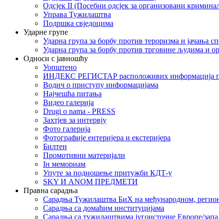
Одсјек II (Посебни одсјек за организовани кримина
Управа Тужилаштва
Подршка свједоцима
Ударне групе
Ударна група за борбу против тероризма и јачања с
Ударна група за борбу против трговине људима и о
Односи с јавношћу
Уопштено
ИНДЕКС РЕГИСТАР расположивих информација п
Водич о приступу информацијама
Најчешћа питања
Видео галерија
Drugi o nama - PRESS
Захтјев за интервју
Фото галерија
Фотографије ентеријера и екстеријера
Билтен
Промотивни материјали
Iн мемориам
Упуте за подношење притужби КДТ-у
SKY И ANOM ПРЕДМЕТИ
Правна сарадња
Сарадња Тужилаштва БиХ на међународном, регио
Сарадња са домаћим институцијама
Сарадња са тужилаштвима југоисточне Европе/запа