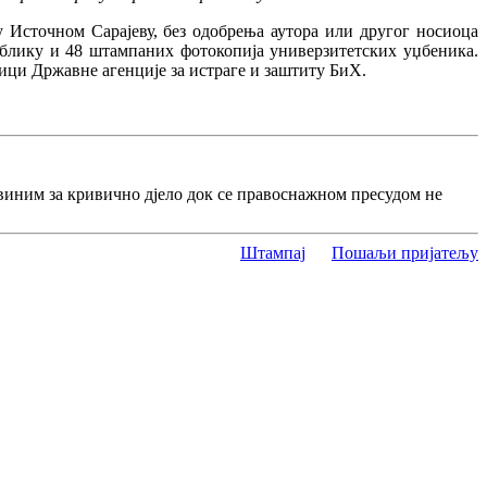
у Источном Сарајеву, без одобрења аутора или другог носиоца
облику и 48 штампаних фотокопија универзитетских уџбеника.
ници Државне агенције за истраге и заштиту БиХ.
виним за кривично дјело док се правоснажном пресудом не
Штампај
Пошаљи пријатељу