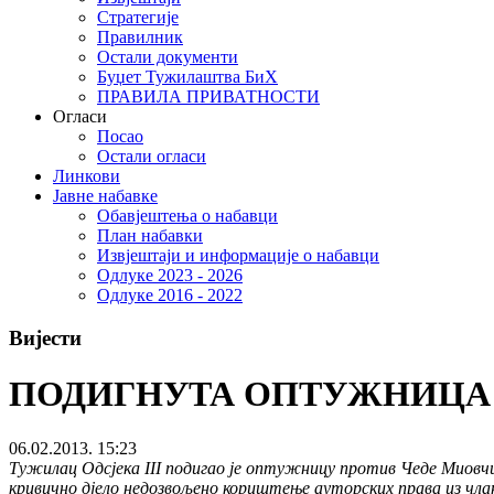
Стратегије
Правилник
Остали документи
Буџет Тужилаштва БиХ
ПРАВИЛА ПРИВАТНОСТИ
Огласи
Посао
Остали огласи
Линкови
Јавне набавке
Обавјештења о набавци
План набавки
Извјештаји и информације о набавци
Одлуке 2023 - 2026
Одлуке 2016 - 2022
Вијести
ПОДИГНУТА ОПТУЖНИЦА П
06.02.2013. 15:23
Тужилац Одсјека III подигао је оптужницу против Чеде Миовчић
кривично дјело недозвољено кориштење ауторских права из члана