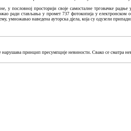
не, у пословној просторији своје самосталне трговачке радње 
 држао ради стављања у промет 737 фотокопија у електронском 
ему, умножавао наведена ауторска дјела, која су одузели припад
е нарушава принцип пресумпције невиности. Свако се сматра не