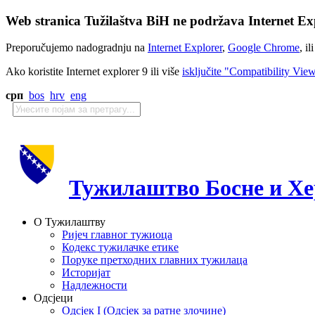
Web stranica Tužilaštva BiH ne podržava Internet Exp
Preporučujemo nadogradnju na
Internet Explorer
,
Google Chrome
, il
Ako koristite Internet explorer 9 ili više
isključite "Compatibility Vie
срп
bos
hrv
eng
Тужилаштво Босне и Хе
О Тужилаштву
Ријеч главног тужиоца
Кодекс тужилачке етике
Поруке претходних главних тужилаца
Историјат
Надлежности
Одсјеци
Одсјек I (Одсјек за ратне злочине)