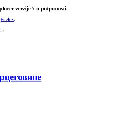
lorer verzije 7 u potpunosti.
i
Firefox
.
w"
.
рцеговине