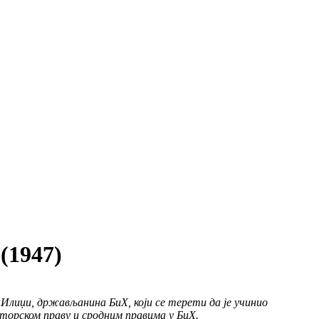
1947)
 Илиџи, држављанина БиХ, који се терети да је учинио
уторском праву и сродним правима у БиХ.