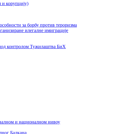
л и корупцију)
пособности за борбу против тероризма
рганизиране илегалне имиграције
од контролом Тужилаштва БиХ
налном и националном нивоу
дног Балкана