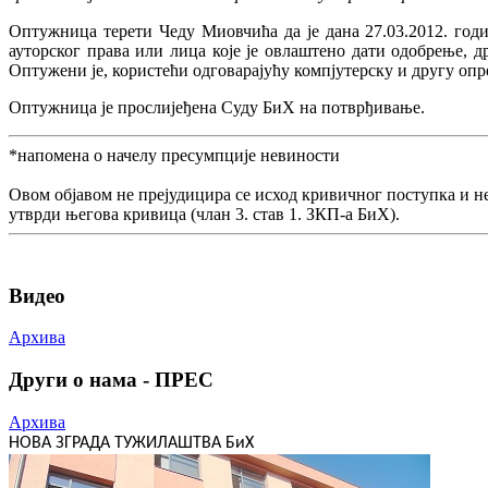
Оптужница терети Чеду Миовчића да је дана 27.03.2012. годи
ауторског права или лица које је овлаштено дати одобрење,
Оптужени је, користећи одговарајућу компјутерску и другу опр
Оптужница је прослијеђена Суду БиХ на потврђивање.
*напомена о начелу пресумпције невиности
Овом објавом не прејудицира се исход кривичног поступка и н
утврди његова кривица (члан 3. став 1. ЗКП-а БиХ).
Видео
Архива
Други о нама - ПРЕС
Архива
НОВА ЗГРАДА ТУЖИЛАШТВА БиХ