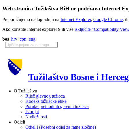
Web stranica Tužilaštva BiH ne podržava Internet Exp
Preporučujemo nadogradnju na
Internet Explorer
,
Google Chrome
, il
Ako koristite Internet explorer 9 ili više
isključite "Compatibility Vie
bos
hrv
срп
eng
Tužilaštvo Bosne i Herce
O Tužilaštvu
Riječ glavnog tužioca
Kodeks tužilačke etike
Poruke prethodnih glavnih tužilaca
Istorijat
Nadležnosti
Odjeli
Odjel I (Posebni odjel za ratne zločine)