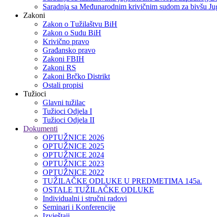
Saradnja sa Međunarodnim krivičnim sudom za bivšu Jug
Zakoni
Zakon o Тužilaštvu BiH
Zakon o Sudu BiH
Krivično pravo
Građansko pravo
Zakoni FBIH
Zakoni RS
Zakoni Brčko Distrikt
Ostali propisi
Tužioci
Glavni tužilac
Tužioci Odjela I
Tužioci Odjela II
Dokumenti
OPTUŽNICE 2026
OPTUŽNICE 2025
OPTUŽNICE 2024
OPTUŽNICE 2023
OPTUŽNICE 2022
TUŽILAČKE ODLUKE U PREDMETIMA 145a.
OSTALE TUŽILAČKE ODLUKE
Individualni i stručni radovi
Seminari i Konferencije
Izvještaji