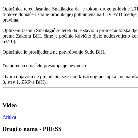
Optužnica tereti Jasmina Smailagića da je tokom druge polovine 2012
filmove domaće i strane produkcije) pohranjena na CD/DVD medije,
pravima.
Optuženi Jasmin Smailagić se tereti da je stavio u promet autorska d
prema Zakonu BiH, čime je počinio krivično djelo nedozvoljeno kori
63/10).
Optužnica je proslijeđena na potvrđivanje Sudu BiH.
*napomena o načelu presumpcije nevinosti
Ovom objavom ne prejudicira se ishod krivičnog postupka i ne naruša
3. stav 1. ZKP-a BiH).
Video
Arhiva
Drugi o nama - PRESS