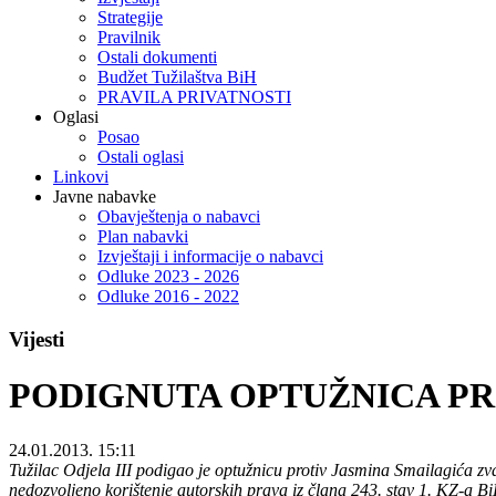
Strategije
Pravilnik
Ostali dokumenti
Budžet Tužilaštva BiH
PRAVILA PRIVATNOSTI
Oglasi
Posao
Ostali oglasi
Linkovi
Javne nabavke
Obavještenja o nabavci
Plan nabavki
Izvještaji i informacije o nabavci
Odluke 2023 - 2026
Odluke 2016 - 2022
Vijesti
PODIGNUTA OPTUŽNICA PRO
24.01.2013. 15:11
Tužilac Odjela III podigao je optužnicu protiv Jasmina Smailagića zva
nedozvoljeno korištenje autorskih prava iz člana 243. stav 1. KZ-a B