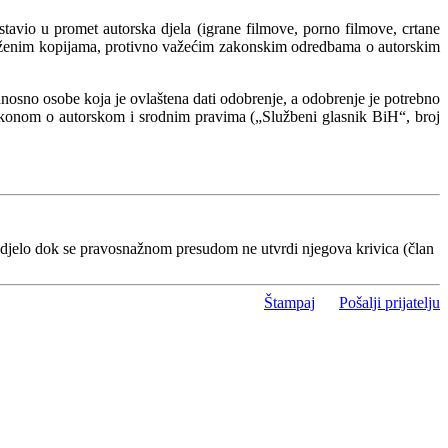
tavio u promet autorska djela (igrane filmove, porno filmove, crtane
oženim kopijama, protivno važećim zakonskim odredbama o autorskim
nosno osobe koja je ovlaštena dati odobrenje, a odobrenje je potrebno
Zakonom o autorskom i srodnim pravima („Službeni glasnik BiH“, broj
 djelo dok se pravosnažnom presudom ne utvrdi njegova krivica (član
Štampaj
Pošalji prijatelju