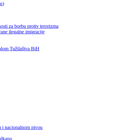
ju)
osti za borbu protiv terorizma
ane ilegalne imigracije
lom Tužilaštva BiH
 i nacionalnom nivou
alkana