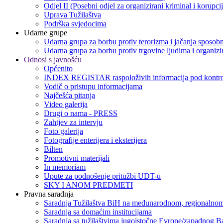
Odjel II (Posebni odjel za organizirani kriminal i korupci
Uprava Tužilaštva
Podrška svjedocima
Udarne grupe
Udarna grupa za borbu protiv terorizma i jačanja sposobn
Udarna grupa za borbu protiv trgovine ljudima i organizir
Odnosi s javnošću
Općenito
INDEX REGISTAR raspoloživih informacija pod kontro
Vodič o pristupu informacijama
Najčešća pitanja
Video galerija
Drugi o nama - PRESS
Zahtjev za intervju
Foto galerija
Fotografije enterijera i eksterijera
Bilten
Promotivni materijali
In memoriam
Upute za podnošenje pritužbi UDT-u
SKY I ANOM PREDMETI
Pravna saradnja
Saradnja Tužilaštva BiH na međunarodnom, regionalnom
Saradnja sa domaćim institucijama
Saradnja sa tužilaštvima jugoistočne Evrope/zapadnog B