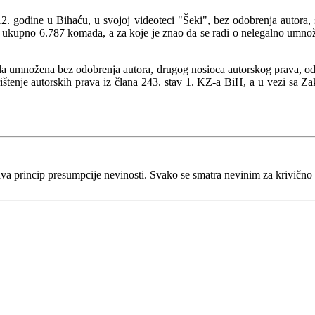
. godine u Bihaću, u svojoj videoteci "Šeki", bez odobrenja autora, s
 ukupno 6.787 komada, a za koje je znao da se radi o nelegalno umn
jela umnožena bez odobrenja autora, drugog nosioca autorskog prava, od
štenje autorskih prava iz člana 243. stav 1. KZ-a BiH, a u vezi sa 
va princip presumpcije nevinosti. Svako se smatra nevinim za krivično