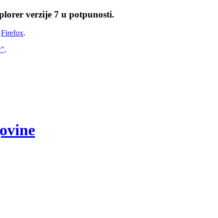
lorer verzije 7 u potpunosti.
i
Firefox
.
w"
.
govine