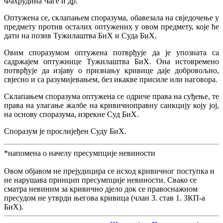
Фахрудина Чаге и др.
Оптужена се, склапањем споразума, обавезала на свједочење у
предмету против осталих оптужених у овом предмету, које ће
дати на позив Тужилаштва БиХ и Суда БиХ.
Овим споразумом оптужена потврђује да је упозната са
садржајем оптужнице Тужилаштва БиХ. Она истовремено
потврђује да изјаву о признању кривице даје добровољно,
свјесно и са разумијевањем, без икакве присиле или наговора.
Склапањем споразума оптужена се одриче права на суђење, те
права на улагање жалбе на кривичноправну санкцију коју јој,
на основу споразума, изрекне Суд БиХ.
Споразум је прослијеђен Суду БиХ.
*напомена о начелу пресумпције невиности
Овом објавом не прејудицира се исход кривичног поступка и
не нарушава принцип пресумпције невиности. Свако се
сматра невиним за кривично дјело док се правоснажном
пресудом не утврди његова кривица (члан 3. став 1. ЗКП-а
БиХ).