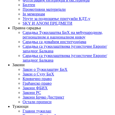
Фотографије ентеријера и екстеријера
Билтен
Промотивни материјали
Iн мемориам
Упуте за подношење притужби КДТ-у
SKY И ANOM ПРЕДМЕТИ
Правна сарадња
Сарадња Тужилаштва БиХ на међународном,
регионалном и националном нивоу
Сарадња са домаћим институцијама
Сарадња са тужилаштвима југоисточне Европе/
западног Балкана
Сарадња са тужилаштвима југоисточне Европе/
западног Балкана
Закони
Закон о Тужилаштву БиХ
Закон о Суду БиХ
Кривично право
Грађанско право
Закони ФБИХ
Закони РС
Закони Брчко Дистрикт
Остали прописи
Тужиоци
Главни тужилац