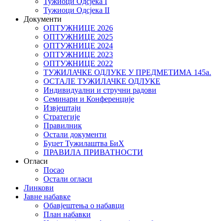
Тужиоци Oдсјекa I
Тужиоци Oдсјекa II
Документи
ОПТУЖНИЦЕ 2026
ОПТУЖНИЦЕ 2025
ОПТУЖНИЦЕ 2024
ОПТУЖНИЦЕ 2023
ОПТУЖНИЦЕ 2022
ТУЖИЛАЧКЕ ОДЛУКЕ У ПРЕДМЕТИМА 145а.
ОСТАЛЕ ТУЖИЛАЧКЕ ОДЛУКЕ
Индивидуални и стручни радови
Семинари и Конференције
Извјештаји
Стратегије
Правилник
Остали документи
Буџет Тужилаштва БиХ
ПРАВИЛА ПРИВАТНОСТИ
Огласи
Посао
Остали огласи
Линкови
Јавне набавке
Обавјештења о набавци
План набавки