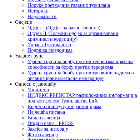
Поруке претходних главних тужилаца
Историјат
Надлежности
Одсјеци
Одсјек I (Одсјек за ратне злочине)
Одсјек II (Посебни одсјек за организовани
криминал и корупцију)
Управа Тужилаштва
Подршка свједоцима
Ударне групе
Ударна група за борбу против тероризма и јачања
способности за борбу против тероризма
Ударна група за борбу против трговине људима и
организиране илегалне имиграције
Односи с јавношћу
Уопштено
ИНДЕКС РЕГИСТАР расположивих информација
под контролом Тужилаштва БиХ
Водич о приступу информацијама
Најчешћа питања
Видео галерија
Drugi o nama - PRESS
Захтјев за интервју
Фото галерија