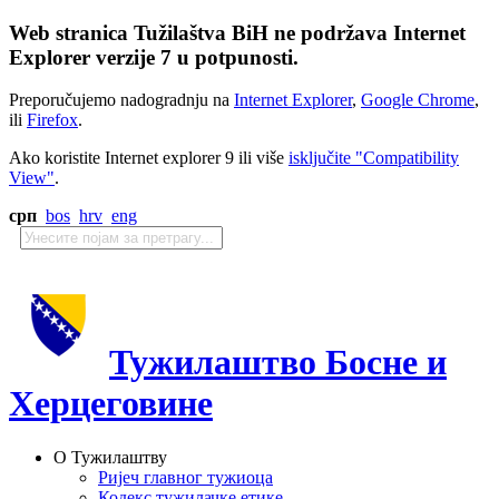
Web stranica Tužilaštva BiH ne podržava Internet
Explorer verzije 7 u potpunosti.
Preporučujemo nadogradnju na
Internet Explorer
,
Google Chrome
,
ili
Firefox
.
Ako koristite Internet explorer 9 ili više
isključite "Compatibility
View"
.
срп
bos
hrv
eng
Тужилаштво Босне и
Херцеговине
О Тужилаштву
Ријеч главног тужиоца
Кодекс тужилачке етике