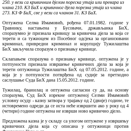
250. у вези са кривичним дјелом пореска утаја или превара из
члана 210. КЗ БиХ и кривичног дјела порезна утаја из члана
273. КЗ Ф БиХ, све у вези са чланом 31. КЗ БиХ.
Оптужена Селма Имамовић, рођена 07.01.1982. године у
Травнику, настањена у Бусовачи, држављанка БиХ,
споразумно је признала кривицу за кривична дјела за која се
терети и са тужиоцем из Посебног одсјека за организовани
криминал, привредни криминал и корупцију Тужилаштва
БиХ закључила споразум о признању кривице.
Склапањем споразума о признању кривице, оптужена је у
потпуности признала извршење кривичних дјела за која је
терети оптужница Тужилаштва БиХ од 07.05.2012. године, а
која је у потпуности потврђена од судије за претходно
саслушање Суда БиХ дана 15.05.2012. године.
Тужилац, бранилац и оптужена сагласни су да, на основу
споразума, Суд БиХ изрекне оптуженој Селми Имамовић
условну осуду - казну затвора у трајању од 2 (двије) године, те
истовремено одреди да се иста неће извршити ако у року од 4
(четири) године оптужена не изврши ново кривично дјело.
Предложена казна је у складу са улогом оптужене у извршењу
кривичних дјела која су описана у оптужници против