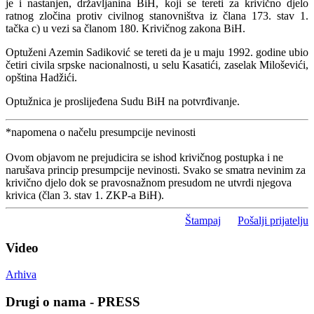
je i nastanjen, državljanina BiH, koji se tereti za krivično djelo
ratnog zločina protiv civilnog stanovništva iz člana 173. stav 1.
tačka c) u vezi sa članom 180. Krivičnog zakona BiH.
Optuženi Azemin Sadiković se tereti da je u maju 1992. godine ubio
četiri civila srpske nacionalnosti, u selu Kasatići, zaselak Miloševići,
opština Hadžići.
Optužnica je proslijeđena Sudu BiH na potvrđivanje.
*napomena o načelu presumpcije nevinosti
Ovom objavom ne prejudicira se ishod krivičnog postupka i ne
narušava princip presumpcije nevinosti. Svako se smatra nevinim za
krivično djelo dok se pravosnažnom presudom ne utvrdi njegova
krivica (član 3. stav 1. ZKP-a BiH).
Štampaj
Pošalji prijatelju
Video
Arhiva
Drugi o nama - PRESS