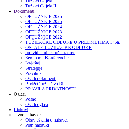
Tužioci Odjela I
Tužioci Odjela II
Dokumenti
OPTUŽNICE 2026
OPTUŽNICE 2025
OPTUŽNICE 2024
OPTUŽNICE 2023
OPTUŽNICE 2022
TUŽILAČKE ODLUKE U PREDMETIMA 145a.
OSTALE TUŽILAČKE ODLUKE
Individualni i stručni radovi
Seminari i Konferencije
Izvještaji
Strategije
Pravilnik
Ostali dokumenti
Budžet Tužilaštva BiH
PRAVILA PRIVATNOSTI
Oglasi
Posao
Ostali oglasi
Linkovi
Javne nabavke
Obavještenja o nabavci
Plan nabavki