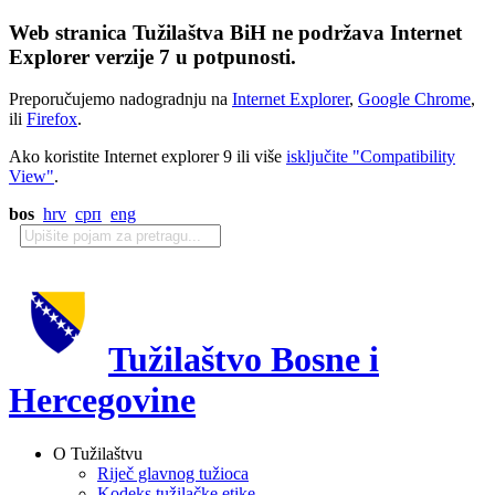
Web stranica Tužilaštva BiH ne podržava Internet
Explorer verzije 7 u potpunosti.
Preporučujemo nadogradnju na
Internet Explorer
,
Google Chrome
,
ili
Firefox
.
Ako koristite Internet explorer 9 ili više
isključite "Compatibility
View"
.
bos
hrv
срп
eng
Tužilaštvo Bosne i
Hercegovine
O Tužilaštvu
Riječ glavnog tužioca
Kodeks tužilačke etike