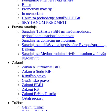
Fotografije enterijera i eksterijera
Bilten
Promotivni materijali
In memoriam
Upute za podnošenje pritužbi UDT-u
SKY I ANOM PREDMETI
Pravna saradnja
Saradnja Tužilaštva BiH na međunarodnom,
regionalnom i nacionalnom nivou
Saradnja sa domaćim institucijama
Saradnja sa tužilaštvima jugoistočne Evrope/zapadnog
Balkana
Saradnja sa Međunarodnim krivičnim sudom za bivšu
Jugoslaviju
Zakoni
Zakon o Тužilaštvu BiH
Zakon o Sudu BiH
Krivično pravo
Građansko pravo
Zakoni FBIH
Zakoni RS
Zakoni Brčko Distrikt
Ostali propisi
Tužioci
Glavni tužilac