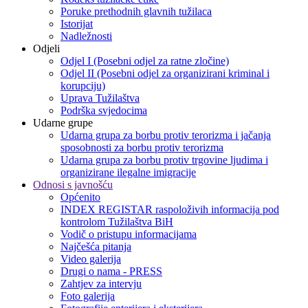
Poruke prethodnih glavnih tužilaca
Istorijat
Nadležnosti
Odjeli
Odjel I (Posebni odjel za ratne zločine)
Odjel II (Posebni odjel za organizirani kriminal i
korupciju)
Uprava Tužilaštva
Podrška svjedocima
Udarne grupe
Udarna grupa za borbu protiv terorizma i jačanja
sposobnosti za borbu protiv terorizma
Udarna grupa za borbu protiv trgovine ljudima i
organizirane ilegalne imigracije
Odnosi s javnošću
Općenito
INDEX REGISTAR raspoloživih informacija pod
kontrolom Tužilaštva BiH
Vodič o pristupu informacijama
Najčešća pitanja
Video galerija
Drugi o nama - PRESS
Zahtjev za intervju
Foto galerija