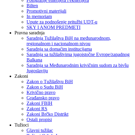
Fotografije enterijera i eksterijera
Bilten
Promotivni materijali
In memoriam
Upute za podnošenje pritužbi UDT-u
SKY I ANOM PREDMETI
Pravna saradnja
Saradnja Tužilaštva BiH na međunarodnom,
regionalnom i nacionalnom nivou
Saradnja sa domaćim institucijama
Saradnja sa tužilaštvima jugoistočne Evrope/zapadnog
Balkana
Saradnja sa Međunarodnim krivičnim sudom za bivšu
Jugoslaviju
Zakoni
Zakon o Тužilaštvu BiH
Zakon o Sudu BiH
Krivično pravo
Građansko pravo
Zakoni FBIH
Zakoni RS
Zakoni Brčko Distrikt
Ostali propisi
Tužioci
Glavni tužilac