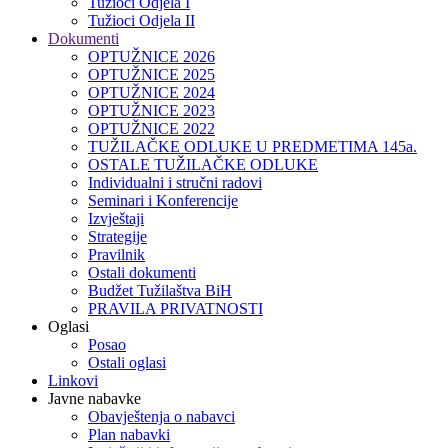
Tužioci Odjela I
Tužioci Odjela II
Dokumenti
OPTUŽNICE 2026
OPTUŽNICE 2025
OPTUŽNICE 2024
OPTUŽNICE 2023
OPTUŽNICE 2022
TUŽILAČKE ODLUKE U PREDMETIMA 145a.
OSTALE TUŽILAČKE ODLUKE
Individualni i stručni radovi
Seminari i Konferencije
Izvještaji
Strategije
Pravilnik
Ostali dokumenti
Budžet Tužilaštva BiH
PRAVILA PRIVATNOSTI
Oglasi
Posao
Ostali oglasi
Linkovi
Javne nabavke
Obavještenja o nabavci
Plan nabavki