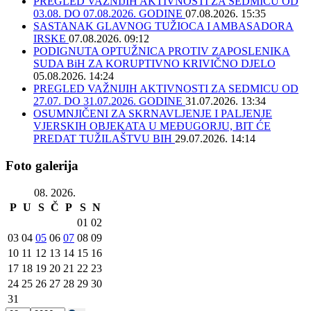
PREGLED VAŽNIJIH AKTIVNOSTI ZA SEDMICU OD
03.08. DO 07.08.2026. GODINE
07.08.2026. 15:35
SASTANAK GLAVNOG TUŽIOCA I AMBASADORA
IRSKE
07.08.2026. 09:12
PODIGNUTA OPTUŽNICA PROTIV ZAPOSLENIKA
SUDA BiH ZA KORUPTIVNO KRIVIČNO DJELO
05.08.2026. 14:24
PREGLED VAŽNIJIH AKTIVNOSTI ZA SEDMICU OD
27.07. DO 31.07.2026. GODINE
31.07.2026. 13:34
OSUMNJIČENI ZA SKRNAVLJENJE I PALJENJE
VJERSKIH OBJEKATA U MEĐUGORJU, BIT ĆE
PREDAT TUŽILAŠTVU BIH
29.07.2026. 14:14
Foto galerija
08. 2026.
P
U
S
Č
P
S
N
01
02
03
04
05
06
07
08
09
10
11
12
13
14
15
16
17
18
19
20
21
22
23
24
25
26
27
28
29
30
31