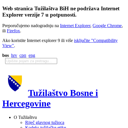
Web stranica Tužilaštva BiH ne podržava Internet
Explorer verzije 7 u potpunosti.
Preporučujemo nadogradnju na
Internet Explorer
,
Google Chrome
,
ili
Firefox
.
Ako koristite Internet explorer 9 ili više
isključite "Compatibility
View"
.
bos
hrv
срп
eng
Tužilaštvo Bosne i
Hercegovine
O Tužilaštvu
Riječ glavnog tužioca
Kodeks tužilačke etike