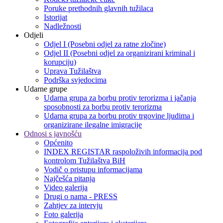
Poruke prethodnih glavnih tužilaca
Istorijat
Nadležnosti
Odjeli
Odjel I (Posebni odjel za ratne zločine)
Odjel II (Posebni odjel za organizirani kriminal i
korupciju)
Uprava Tužilaštva
Podrška svjedocima
Udarne grupe
Udarna grupa za borbu protiv terorizma i jačanja
sposobnosti za borbu protiv terorizma
Udarna grupa za borbu protiv trgovine ljudima i
organizirane ilegalne imigracije
Odnosi s javnošću
Općenito
INDEX REGISTAR raspoloživih informacija pod
kontrolom Tužilaštva BiH
Vodič o pristupu informacijama
Najčešća pitanja
Video galerija
Drugi o nama - PRESS
Zahtjev za intervju
Foto galerija