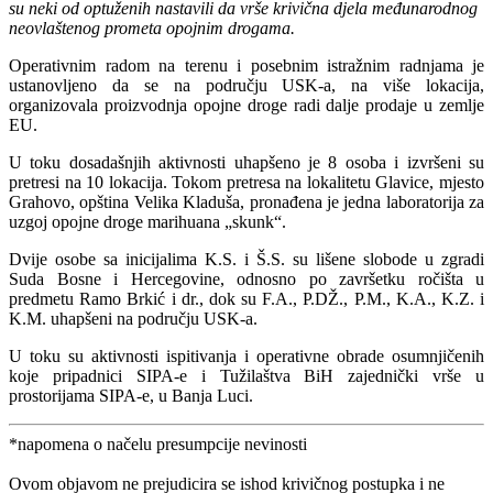
su neki od optuženih nastavili da vrše krivična djela međunarodnog
neovlaštenog prometa opojnim drogama.
Operativnim radom na terenu i posebnim istražnim radnjama je
ustanovljeno da se na području USK-a, na više lokacija,
organizovala proizvodnja opojne droge radi dalje prodaje u zemlje
EU.
U toku dosadašnjih aktivnosti uhapšeno je 8 osoba i izvršeni su
pretresi na 10 lokacija. Tokom pretresa na lokalitetu Glavice, mjesto
Grahovo, opština Velika Kladuša, pronađena je jedna laboratorija za
uzgoj opojne droge marihuana „skunk“.
Dvije osobe sa inicijalima K.S. i Š.S. su lišene slobode u zgradi
Suda Bosne i Hercegovine, odnosno po završetku ročišta u
predmetu Ramo Brkić i dr., dok su F.A., P.DŽ., P.M., K.A., K.Z. i
K.M. uhapšeni na području USK-a.
U toku su aktivnosti ispitivanja i operativne obrade osumnjičenih
koje pripadnici SIPA-e i Tužilaštva BiH zajednički vrše u
prostorijama SIPA-e, u Banja Luci.
*napomena o načelu presumpcije nevinosti
Ovom objavom ne prejudicira se ishod krivičnog postupka i ne