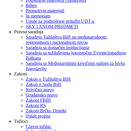
Fotografije enterijera i eksterijera
Bilten
Promotivni materijali
In memoriam
Upute za podnošenje pritužbi UDT-u
SKY I ANOM PREDMETI
Pravna saradnja
Saradnja Tužilaštva BiH na međunarodnom,
regionalnom i nacionalnom nivou
Saradnja sa domaćim institucijama
Saradnja sa tužilaštvima jugoistočne Evrope/zapadnog
Balkana
Saradnja sa Međunarodnim krivičnim sudom za bivšu
Jugoslaviju
Zakoni
Zakon o Тužilaštvu BiH
Zakon o Sudu BiH
Krivično pravo
Građansko pravo
Zakoni FBIH
Zakoni RS
Zakoni Brčko Distrikt
Ostali propisi
Tužioci
Glavni tužilac