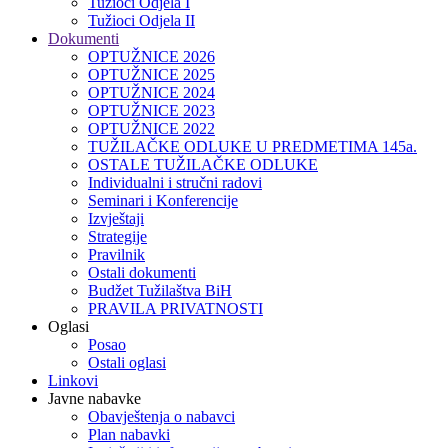
Tužioci Odjela I
Tužioci Odjela II
Dokumenti
OPTUŽNICE 2026
OPTUŽNICE 2025
OPTUŽNICE 2024
OPTUŽNICE 2023
OPTUŽNICE 2022
TUŽILAČKE ODLUKE U PREDMETIMA 145a.
OSTALE TUŽILAČKE ODLUKE
Individualni i stručni radovi
Seminari i Konferencije
Izvještaji
Strategije
Pravilnik
Ostali dokumenti
Budžet Tužilaštva BiH
PRAVILA PRIVATNOSTI
Oglasi
Posao
Ostali oglasi
Linkovi
Javne nabavke
Obavještenja o nabavci
Plan nabavki