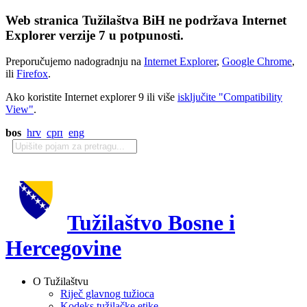
Web stranica Tužilaštva BiH ne podržava Internet
Explorer verzije 7 u potpunosti.
Preporučujemo nadogradnju na
Internet Explorer
,
Google Chrome
,
ili
Firefox
.
Ako koristite Internet explorer 9 ili više
isključite "Compatibility
View"
.
bos
hrv
срп
eng
Tužilaštvo Bosne i
Hercegovine
O Tužilaštvu
Riječ glavnog tužioca
Kodeks tužilačke etike