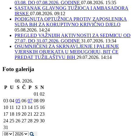
03.08. DO 07.08.2026. GODINE
07.08.2026. 15:35
SASTANAK GLAVNOG TUŽIOCA I AMBASADORA
IRSKE
07.08.2026. 09:12
PODIGNUTA OPTUŽNICA PROTIV ZAPOSLENIKA
SUDA BiH ZA KORUPTIVNO KRIVIČNO DJELO
05.08.2026. 14:24
PREGLED VAŽNIJIH AKTIVNOSTI ZA SEDMICU OD
27.07. DO 31.07.2026. GODINE
31.07.2026. 13:34
OSUMNJIČENI ZA SKRNAVLJENJE I PALJENJE
VJERSKIH OBJEKATA U MEĐUGORJU, BIT ĆE
PREDAT TUŽILAŠTVU BIH
29.07.2026. 14:14
Foto galerija
08. 2026.
P
U
S
Č
P
S
N
01
02
03
04
05
06
07
08
09
10
11
12
13
14
15
16
17
18
19
20
21
22
23
24
25
26
27
28
29
30
31