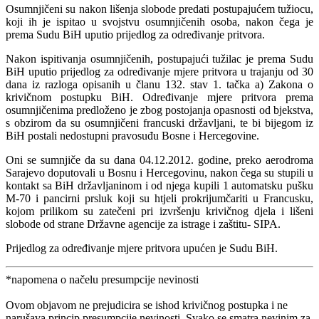
Osumnjičeni su nakon lišenja slobode predati postupajućem tužiocu,
koji ih je ispitao u svojstvu osumnjičenih osoba, nakon čega je
prema Sudu BiH uputio prijedlog za određivanje pritvora.
Nakon ispitivanja osumnjičenih, postupajući tužilac je prema Sudu
BiH uputio prijedlog za određivanje mjere pritvora u trajanju od 30
dana iz razloga opisanih u članu 132. stav 1. tačka a) Zakona o
krivičnom postupku BiH. Određivanje mjere pritvora prema
osumnjičenima predloženo je zbog postojanja opasnosti od bjekstva,
s obzirom da su osumnjičeni francuski državljani, te bi bijegom iz
BiH postali nedostupni pravosuđu Bosne i Hercegovine.
Oni se sumnjiče da su dana 04.12.2012. godine, preko aerodroma
Sarajevo doputovali u Bosnu i Hercegovinu, nakon čega su stupili u
kontakt sa BiH državljaninom i od njega kupili 1 automatsku pušku
M-70 i pancirni prsluk koji su htjeli prokrijumčariti u Francusku,
kojom prilikom su zatečeni pri izvršenju krivičnog djela i lišeni
slobode od strane Državne agencije za istrage i zaštitu- SIPA.
Prijedlog za određivanje mjere pritvora upućen je Sudu BiH.
*napomena o načelu presumpcije nevinosti
Ovom objavom ne prejudicira se ishod krivičnog postupka i ne
narušava princip presumpcije nevinosti. Svako se smatra nevinim za