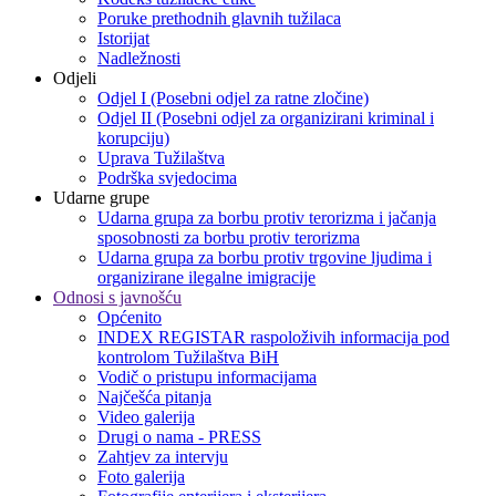
Poruke prethodnih glavnih tužilaca
Istorijat
Nadležnosti
Odjeli
Odjel I (Posebni odjel za ratne zločine)
Odjel II (Posebni odjel za organizirani kriminal i
korupciju)
Uprava Tužilaštva
Podrška svjedocima
Udarne grupe
Udarna grupa za borbu protiv terorizma i jačanja
sposobnosti za borbu protiv terorizma
Udarna grupa za borbu protiv trgovine ljudima i
organizirane ilegalne imigracije
Odnosi s javnošću
Općenito
INDEX REGISTAR raspoloživih informacija pod
kontrolom Tužilaštva BiH
Vodič o pristupu informacijama
Najčešća pitanja
Video galerija
Drugi o nama - PRESS
Zahtjev za intervju
Foto galerija