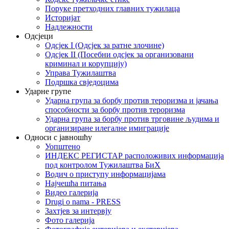
Поруке претходних главних тужилаца
Историјат
Надлежности
Одсјеци
Одсјек I (Одсјек за ратне злочине)
Одсјек II (Посебни одсјек за организовани
криминал и корупцију)
Управа Тужилаштва
Подршка свједоцима
Ударне групе
Ударна група за борбу против тероризма и јачања
способности за борбу против тероризма
Ударна група за борбу против трговине људима и
организиране илегалне имиграције
Односи с јавношћу
Уопштено
ИНДЕКС РЕГИСТАР расположивих информација
под контролом Тужилаштва БиХ
Водич о приступу информацијама
Најчешћа питања
Видео галерија
Drugi o nama - PRESS
Захтјев за интервју
Фото галерија