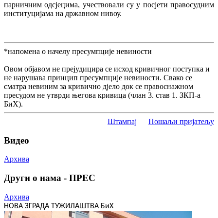
парничним одсјецима, учествовали су у посјети правосудним
институцијама на државном нивоу.
*напомена о начелу пресумпције невиности
Овом објавом не прејудицира се исход кривичног поступка и
не нарушава принцип пресумпције невиности. Свако се
сматра невиним за кривично дјело док се правоснажном
пресудом не утврди његова кривица (члан 3. став 1. ЗКП-а
БиХ).
Штампај
Пошаљи пријатељу
Видео
Архива
Други о нама - ПРЕС
Архива
НОВА ЗГРАДА ТУЖИЛАШТВА БиХ