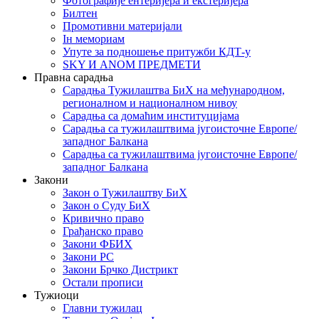
Фотографије ентеријера и екстеријера
Билтен
Промотивни материјали
Iн мемориам
Упуте за подношење притужби КДТ-у
SKY И ANOM ПРЕДМЕТИ
Правна сарадња
Сарадња Тужилаштва БиХ на међународном,
регионалном и националном нивоу
Сарадња са домаћим институцијама
Сарадња са тужилаштвима југоисточне Европе/
западног Балкана
Сарадња са тужилаштвима југоисточне Европе/
западног Балкана
Закони
Закон о Тужилаштву БиХ
Закон о Суду БиХ
Кривично право
Грађанско право
Закони ФБИХ
Закони РС
Закони Брчко Дистрикт
Остали прописи
Тужиоци
Главни тужилац