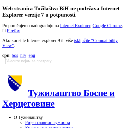
Web stranica Tužilaštva BiH ne podržava Internet
Explorer verzije 7 u potpunosti.
Preporučujemo nadogradnju na
Internet Explorer
,
Google Chrome
,
ili
Firefox
.
Ako koristite Internet explorer 9 ili više
isključite "Compatibility
View"
.
срп
bos
hrv
eng
Тужилаштво Босне и
Херцеговине
О Тужилаштву
Ријеч главног тужиоца
Кодекс тужилачке етике