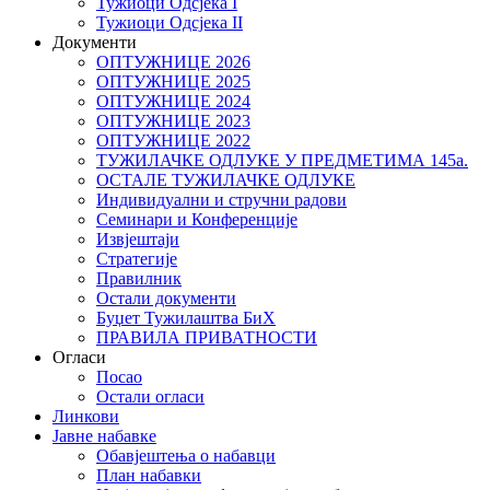
Тужиоци Oдсјекa I
Тужиоци Oдсјекa II
Документи
ОПТУЖНИЦЕ 2026
ОПТУЖНИЦЕ 2025
ОПТУЖНИЦЕ 2024
ОПТУЖНИЦЕ 2023
ОПТУЖНИЦЕ 2022
ТУЖИЛАЧКЕ ОДЛУКЕ У ПРЕДМЕТИМА 145а.
ОСТАЛЕ ТУЖИЛАЧКЕ ОДЛУКЕ
Индивидуални и стручни радови
Семинари и Конференције
Извјештаји
Стратегије
Правилник
Остали документи
Буџет Тужилаштва БиХ
ПРАВИЛА ПРИВАТНОСТИ
Огласи
Посао
Остали огласи
Линкови
Јавне набавке
Обавјештења о набавци
План набавки