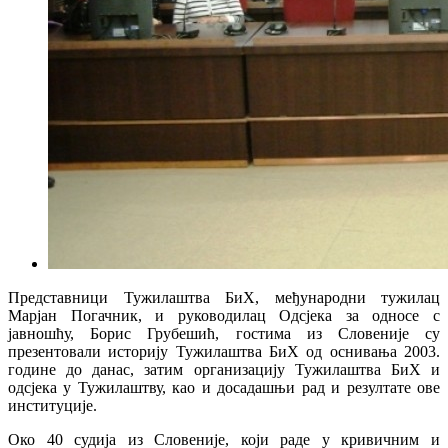
Представници Тужилаштва БиХ, међународни тужилац
Марјан Погачник, и руководилац Одсјека за односе с
јавношћу, Борис Грубешић, гостима из Словеније су
презентовали историју Тужилаштва БиХ од оснивања 2003.
године до данас, затим организацију Тужилаштва БиХ и
одсјека у Тужилаштву, као и досадашњи рад и резултате ове
институције.
Око 40 судија из Словеније, који раде у кривичним и