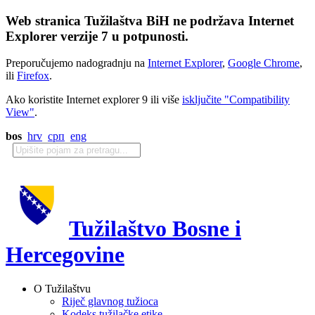
Web stranica Tužilaštva BiH ne podržava Internet
Explorer verzije 7 u potpunosti.
Preporučujemo nadogradnju na
Internet Explorer
,
Google Chrome
,
ili
Firefox
.
Ako koristite Internet explorer 9 ili više
isključite "Compatibility
View"
.
bos
hrv
срп
eng
Tužilaštvo Bosne i
Hercegovine
O Tužilaštvu
Riječ glavnog tužioca
Kodeks tužilačke etike