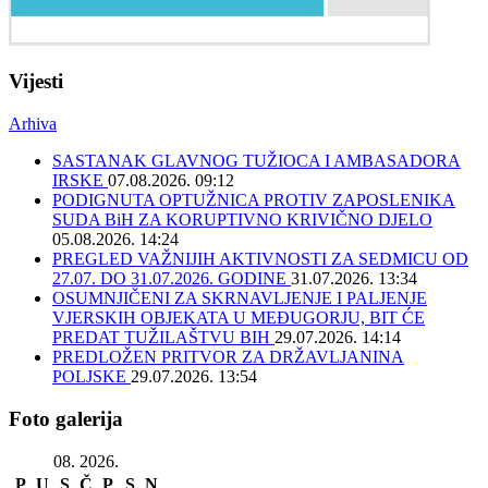
Vijesti
Arhiva
SASTANAK GLAVNOG TUŽIOCA I AMBASADORA
IRSKE
07.08.2026. 09:12
PODIGNUTA OPTUŽNICA PROTIV ZAPOSLENIKA
SUDA BiH ZA KORUPTIVNO KRIVIČNO DJELO
05.08.2026. 14:24
PREGLED VAŽNIJIH AKTIVNOSTI ZA SEDMICU OD
27.07. DO 31.07.2026. GODINE
31.07.2026. 13:34
OSUMNJIČENI ZA SKRNAVLJENJE I PALJENJE
VJERSKIH OBJEKATA U MEĐUGORJU, BIT ĆE
PREDAT TUŽILAŠTVU BIH
29.07.2026. 14:14
PREDLOŽEN PRITVOR ZA DRŽAVLJANINA
POLJSKE
29.07.2026. 13:54
Foto galerija
08. 2026.
P
U
S
Č
P
S
N