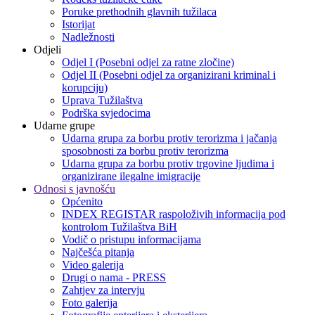
Poruke prethodnih glavnih tužilaca
Istorijat
Nadležnosti
Odjeli
Odjel I (Posebni odjel za ratne zločine)
Odjel II (Posebni odjel za organizirani kriminal i
korupciju)
Uprava Tužilaštva
Podrška svjedocima
Udarne grupe
Udarna grupa za borbu protiv terorizma i jačanja
sposobnosti za borbu protiv terorizma
Udarna grupa za borbu protiv trgovine ljudima i
organizirane ilegalne imigracije
Odnosi s javnošću
Općenito
INDEX REGISTAR raspoloživih informacija pod
kontrolom Tužilaštva BiH
Vodič o pristupu informacijama
Najčešća pitanja
Video galerija
Drugi o nama - PRESS
Zahtjev za intervju
Foto galerija