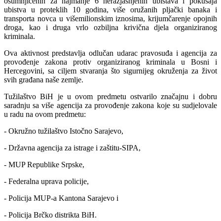
osumnjičenih za najmanje 6 nerazjašnjenih ubistava i pokušaja
ubistva u proteklih 10 godina, više oružanih pljački banaka i
transporta novca u višemilionskim iznosima, krijumčarenje opojnih
droga, kao i druga vrlo ozbiljna krivična djela organiziranog
kriminala.
Ova aktivnost predstavlja odlučan udarac pravosuđa i agencija za
provođenje zakona protiv organiziranog kriminala u Bosni i
Hercegovini, sa ciljem stvaranja što sigurnijeg okruženja za život
svih građana naše zemlje.
Tužilaštvo BiH je u ovom predmetu ostvarilo značajnu i dobru
saradnju sa više agencija za provođenje zakona koje su sudjelovale
u radu na ovom predmetu:
- Okružno tužilaštvo Istočno Sarajevo,
- Državna agencija za istrage i zaštitu-SIPA,
- MUP Republike Srpske,
- Federalna uprava policije,
- Policija MUP-a Kantona Sarajevo i
- Policija Brčko distrikta BiH.