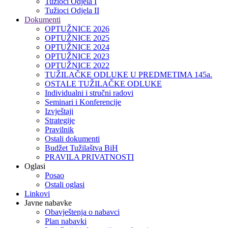
Tužioci Odjela I
Tužioci Odjela II
Dokumenti
OPTUŽNICE 2026
OPTUŽNICE 2025
OPTUŽNICE 2024
OPTUŽNICE 2023
OPTUŽNICE 2022
TUŽILAČKE ODLUKE U PREDMETIMA 145a.
OSTALE TUŽILAČKE ODLUKE
Individualni i stručni radovi
Seminari i Konferencije
Izvještaji
Strategije
Pravilnik
Ostali dokumenti
Budžet Tužilaštva BiH
PRAVILA PRIVATNOSTI
Oglasi
Posao
Ostali oglasi
Linkovi
Javne nabavke
Obavještenja o nabavci
Plan nabavki