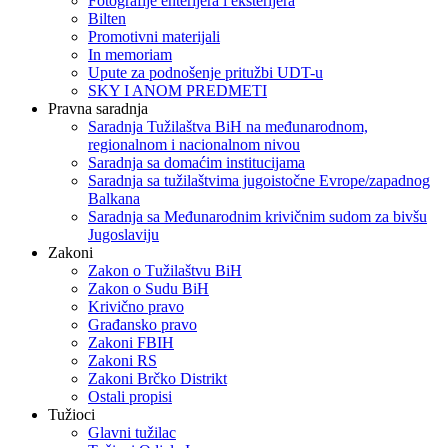
Fotografije enterijera i eksterijera
Bilten
Promotivni materijali
In memoriam
Upute za podnošenje pritužbi UDT-u
SKY I ANOM PREDMETI
Pravna saradnja
Saradnja Tužilaštva BiH na međunarodnom,
regionalnom i nacionalnom nivou
Saradnja sa domaćim institucijama
Saradnja sa tužilaštvima jugoistočne Evrope/zapadnog
Balkana
Saradnja sa Međunarodnim krivičnim sudom za bivšu
Jugoslaviju
Zakoni
Zakon o Тužilaštvu BiH
Zakon o Sudu BiH
Krivično pravo
Građansko pravo
Zakoni FBIH
Zakoni RS
Zakoni Brčko Distrikt
Ostali propisi
Tužioci
Glavni tužilac