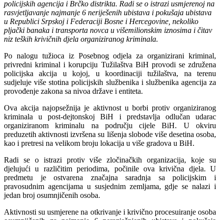
policijskih agencija i Brčko distrikta. Radi se o istrazi usmjerenoj na
rasvjetljavanje najmanje 6 neriješenih ubistava i pokušaja ubistava
u Republici Srpskoj i Federaciji Bosne i Hercegovine, nekoliko
pljački banaka i transporta novca u višemilionskim iznosima i čitav
niz teških krivičnih djela organiziranog kriminala.
Po nalogu tužioca iz Posebnog odjela za organizirani kriminal,
privredni kriminal i korupciju Tužilaštva BiH provodi se združena
policijska akcija u kojoj, u koordinaciji tužilaštva, na terenu
sudjeluje više stotina policijskih službenika i službenika agencija za
provođenje zakona sa nivoa države i entiteta.
Ova akcija najopsežnija je aktivnost u borbi protiv organiziranog
kriminala u post-dejtonskoj BiH i predstavlja odlučan udarac
organiziranom kriminalu na području cijele BiH. U okviru
preduzetih aktivnosti izvršena su lišenja slobode više desetina osoba,
kao i pretresi na velikom broju lokacija u više gradova u BiH.
Radi se o istrazi protiv više zločinačkih organizacija, koje su
djelujući u različitim periodima, počinile ova krivična djela. U
predmetu je ostvarena značajna saradnja sa policijskim i
pravosudnim agencijama u susjednim zemljama, gdje se nalazi i
jedan broj osumnjičenih osoba.
Aktivnosti su usmjerene na otkrivanje i krivično procesuiranje osoba