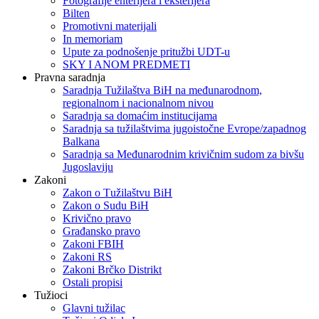
Fotografije enterijera i eksterijera
Bilten
Promotivni materijali
In memoriam
Upute za podnošenje pritužbi UDT-u
SKY I ANOM PREDMETI
Pravna saradnja
Saradnja Tužilaštva BiH na međunarodnom,
regionalnom i nacionalnom nivou
Saradnja sa domaćim institucijama
Saradnja sa tužilaštvima jugoistočne Evrope/zapadnog
Balkana
Saradnja sa Međunarodnim krivičnim sudom za bivšu
Jugoslaviju
Zakoni
Zakon o Тužilaštvu BiH
Zakon o Sudu BiH
Krivično pravo
Građansko pravo
Zakoni FBIH
Zakoni RS
Zakoni Brčko Distrikt
Ostali propisi
Tužioci
Glavni tužilac