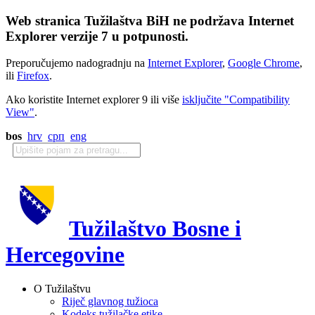
Web stranica Tužilaštva BiH ne podržava Internet
Explorer verzije 7 u potpunosti.
Preporučujemo nadogradnju na
Internet Explorer
,
Google Chrome
,
ili
Firefox
.
Ako koristite Internet explorer 9 ili više
isključite "Compatibility
View"
.
bos
hrv
срп
eng
Tužilaštvo Bosne i
Hercegovine
O Tužilaštvu
Riječ glavnog tužioca
Kodeks tužilačke etike