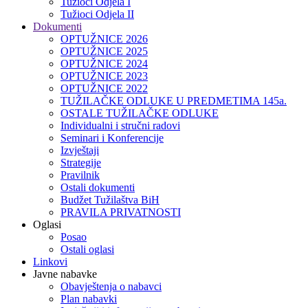
Tužioci Odjela I
Tužioci Odjela II
Dokumenti
OPTUŽNICE 2026
OPTUŽNICE 2025
OPTUŽNICE 2024
OPTUŽNICE 2023
OPTUŽNICE 2022
TUŽILAČKE ODLUKE U PREDMETIMA 145a.
OSTALE TUŽILAČKE ODLUKE
Individualni i stručni radovi
Seminari i Konferencije
Izvještaji
Strategije
Pravilnik
Ostali dokumenti
Budžet Tužilaštva BiH
PRAVILA PRIVATNOSTI
Oglasi
Posao
Ostali oglasi
Linkovi
Javne nabavke
Obavještenja o nabavci
Plan nabavki