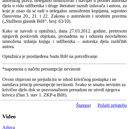
autorskog prava, nelegalno umnožavao i stavljao u promet autorska
djela u vidu udžbenika i druge literature raznih izdavača i autora, za
koje je znao da se radi o nelegalno umnoženim kopijama, suprotno
članovima 20., 21. i 22. Zakona o autorskom i srodnim pravima
(„Službeni glasnik BiH“, broj: 63/10).
Kako se navodi u optužnici, dana 27.03.2012. godine, pretresom
njegovih poslovnih objekata, pronađena su i oduzeta neovlašteno
umnožena izdanja knjiga i udžbenika – autorska djela različitih
autora.
Optužnica je proslijeđena Sudu BiH na potvrđivanje.
*napomena o načelu presumpcije nevinosti
Ovom objavom ne prejudicira se ishod krivičnog postupka i ne
narušava princip presumpcije nevinosti. Svako se smatra nevinim za
krivično djelo dok se pravosnažnom presudom ne utvrdi njegova
krivica (član 3. stav 1. ZKP-a BiH).
Štampaj
Pošalji prijatelju
Video
Arhiva