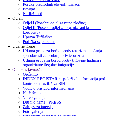
Poruke prethodnih glavnih tužilaca
Istorijat
Nadležnosti
Odjeli
Odjel I (Posebni odjel za ratne zločine)
Odjel II (Posebni odjel za organizirani kriminal i
korupciju)
Uprava Tužilaštva
Podrška svjedocima
Udarne grupe
Udarna grupa za borbu protiv terorizma i jačanja
sposobnosti za borbu protiv terorizma
Udarna grupa za borbu protiv trgovine ljudima i
organizirane ilegalne imigracije
Odnosi s javnošću
Općenito
INDEX REGISTAR raspoloživih informacija pod
kontrolom Tužilaštva BiH
Vodič o pristupu informacijama
Najčešća pitanja
Video galerija
Drugi o nama - PRESS
Zahtjev za intervju
Foto galerija