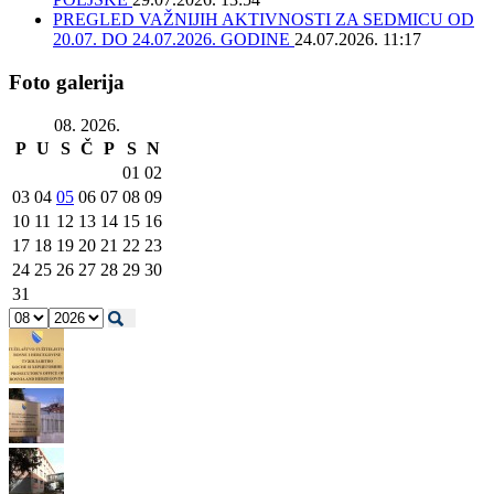
PREGLED VAŽNIJIH AKTIVNOSTI ZA SEDMICU OD
20.07. DO 24.07.2026. GODINE
24.07.2026. 11:17
Foto galerija
08. 2026.
P
U
S
Č
P
S
N
01
02
03
04
05
06
07
08
09
10
11
12
13
14
15
16
17
18
19
20
21
22
23
24
25
26
27
28
29
30
31