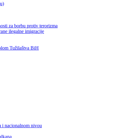
ju)
osti za borbu protiv terorizma
ane ilegalne imigracije
lom Tužilaštva BiH
 i nacionalnom nivou
alkana