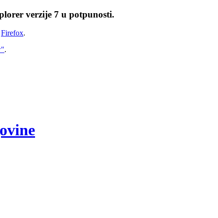
lorer verzije 7 u potpunosti.
i
Firefox
.
w"
.
govine