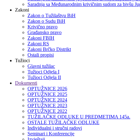
Saradnja sa Međunarodnim krivičnim sudom za bivšu Jug
Zakoni
Zakon o Тužilaštvu BiH
Zakon o Sudu BiH
Krivično pravo
Građansko pravo
Zakoni FBIH
Zakoni RS
Zakoni Brčko Distrikt
Ostali propisi
Tužioci
Glavni tužilac
Tužioci Odjela I
Tužioci Odjela II
Dokumenti
OPTUŽNICE 2026
OPTUŽNICE 2025
OPTUŽNICE 2024
OPTUŽNICE 2023
OPTUŽNICE 2022
TUŽILAČKE ODLUKE U PREDMETIMA 145a.
OSTALE TUŽILAČKE ODLUKE
Individualni i stručni radovi
Seminari i Konferencije
Izvještaji