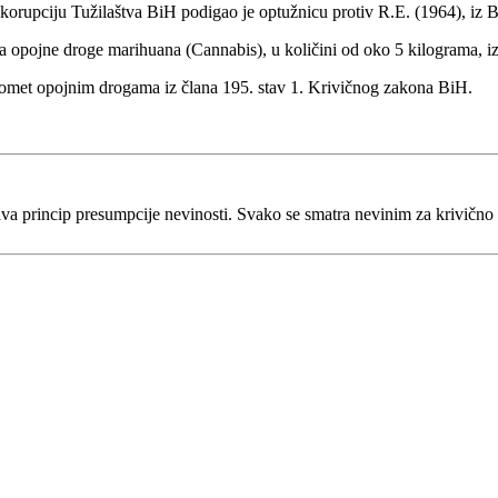
i korupciju Tužilaštva BiH podigao je optužnicu protiv R.E. (1964), iz
a opojne droge marihuana (Cannabis), u količini od oko 5 kilograma, 
promet opojnim drogama iz člana 195. stav 1. Krivičnog zakona BiH.
va princip presumpcije nevinosti. Svako se smatra nevinim za krivično