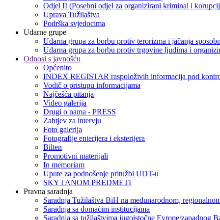
Odjel II (Posebni odjel za organizirani kriminal i korupci
Uprava Tužilaštva
Podrška svjedocima
Udarne grupe
Udarna grupa za borbu protiv terorizma i jačanja sposobn
Udarna grupa za borbu protiv trgovine ljudima i organizir
Odnosi s javnošću
Općenito
INDEX REGISTAR raspoloživih informacija pod kontro
Vodič o pristupu informacijama
Najčešća pitanja
Video galerija
Drugi o nama - PRESS
Zahtjev za intervju
Foto galerija
Fotografije enterijera i eksterijera
Bilten
Promotivni materijali
In memoriam
Upute za podnošenje pritužbi UDT-u
SKY I ANOM PREDMETI
Pravna saradnja
Saradnja Tužilaštva BiH na međunarodnom, regionalnom
Saradnja sa domaćim institucijama
Saradnja sa tužilaštvima jugoistočne Evrope/zapadnog B