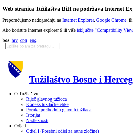
Web stranica Tužilaštva BiH ne podržava Internet Exp
Preporučujemo nadogradnju na
Internet Explorer
,
Google Chrome
, il
Ako koristite Internet explorer 9 ili više
isključite "Compatibility Vie
bos
hrv
срп
eng
Tužilaštvo Bosne i Herce
O Tužilaštvu
Riječ glavnog tužioca
Kodeks tužilačke etike
Poruke prethodnih glavnih tužilaca
Istorijat
Nadležnosti
Odjeli
Odjel I (Posebni odjel za ratne zločine)