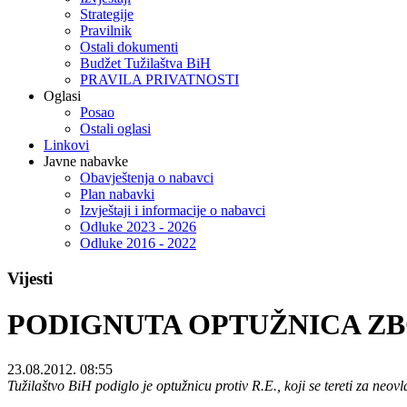
Strategije
Pravilnik
Ostali dokumenti
Budžet Tužilaštva BiH
PRAVILA PRIVATNOSTI
Oglasi
Posao
Ostali oglasi
Linkovi
Javne nabavke
Obavještenja o nabavci
Plan nabavki
Izvještaji i informacije o nabavci
Odluke 2023 - 2026
Odluke 2016 - 2022
Vijesti
PODIGNUTA OPTUŽNICA Z
23.08.2012. 08:55
Tužilaštvo BiH podiglo je optužnicu protiv R.E., koji se tereti za ne