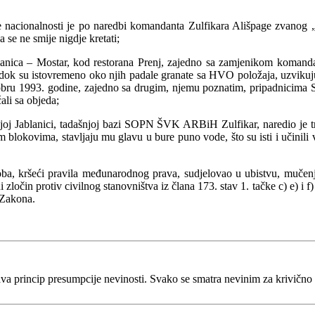
cionalnosti je po naredbi komandanta Zulfikara Ališpage zvanog „Z
 se ne smije nigdje kretati;
nica – Mostar, kod restorana Prenj, zajedno sa zamjenikom koma
ut, dok su istovremeno oko njih padale granate sa HVO položaja, uzvi
ktobru 1993. godine, zajedno sa drugim, njemu poznatim, pripadnici
ćali sa objeda;
Jablanici, tadašnjoj bazi SOPN ŠVK ARBiH Zulfikar, naredio je tr
blokovima, stavljaju mu glavu u bure puno vode, što su isti i učinili v
oba, kršeći pravila međunarodnog prava, sudjelovao u ubistvu, mučen
 zločin protiv civilnog stanovništva iz člana 173. stav 1. tačke c) e) i f) 
 Zakona.
va princip presumpcije nevinosti. Svako se smatra nevinim za krivično