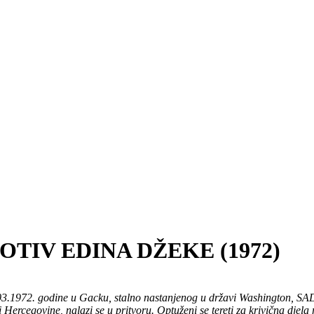
TIV EDINA DŽEKE (1972)
.03.1972. godine u Gacku, stalno nastanjenog u državi Washington, SA
egovine, nalazi se u pritvoru. Optuženi se tereti za krivična djela ratn