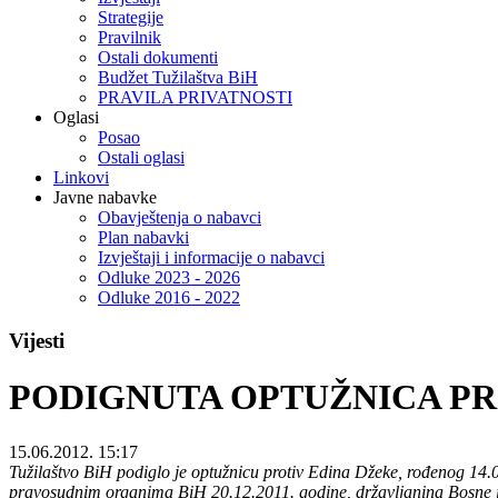
Strategije
Pravilnik
Ostali dokumenti
Budžet Tužilaštva BiH
PRAVILA PRIVATNOSTI
Oglasi
Posao
Ostali oglasi
Linkovi
Javne nabavke
Obavještenja o nabavci
Plan nabavki
Izvještaji i informacije o nabavci
Odluke 2023 - 2026
Odluke 2016 - 2022
Vijesti
PODIGNUTA OPTUŽNICA PRO
15.06.2012. 15:17
Tužilaštvo BiH podiglo je optužnicu protiv Edina Džeke, rođenog 14
pravosudnim organima BiH 20.12.2011. godine, državljanina Bosne i Herc