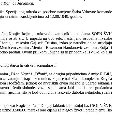
a Konjic i Jablanica.
dnika Specijalnog odreda za posebne namjene Štaba Vrhovne komande
ju sa ratnim zarobljenicima od 12.08.1949. godine.
 općini Konjic, kojim je rukovodio zamjenik komandanta SOPN ŠVK
mije ostati živ. U napadu na ovo selo, nastanjeno osobama hrvatske
oni“, u zaseoku Gaj sela Trusina, izdao je naredbu da se strijeljaju
rom Memićem zvanim „Menta“, Rasemom Handanović zvanom „Zolja“ i
odno predali. Ovom prilikom ubijena su tri pripadnika HVO-a koja su
dnog starca hrvatske nacionalnosti;
m „Džon Vejn“ i „Džoni“, sa drugim pripadnicima Armije R BiH,
om zatvaranju u trap – zemunicu, koja se nalazila u kompleksu Rogića
om Hodžićem, jednog od hrvatskih civila snažno je udarao šakama i
pravno lišenih slobode, vozili su ulicama Jablanice i pred građanima
nim riječima, što je kod ovih civila izazvalo duboku nelagodu, strah i
u kompleksu Rogića kuća u Donjoj Jablanici, tadašnjoj bazi SOPN ŠVK
ine uzme 3.500,00 maraka kao cijenu za njegov život i preda njemu, što