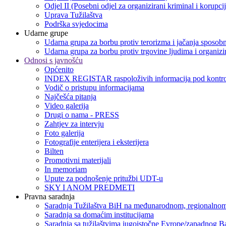
Odjel II (Posebni odjel za organizirani kriminal i korupci
Uprava Tužilaštva
Podrška svjedocima
Udarne grupe
Udarna grupa za borbu protiv terorizma i jačanja sposobn
Udarna grupa za borbu protiv trgovine ljudima i organizir
Odnosi s javnošću
Općenito
INDEX REGISTAR raspoloživih informacija pod kontro
Vodič o pristupu informacijama
Najčešća pitanja
Video galerija
Drugi o nama - PRESS
Zahtjev za intervju
Foto galerija
Fotografije enterijera i eksterijera
Bilten
Promotivni materijali
In memoriam
Upute za podnošenje pritužbi UDT-u
SKY I ANOM PREDMETI
Pravna saradnja
Saradnja Tužilaštva BiH na međunarodnom, regionalnom
Saradnja sa domaćim institucijama
Saradnja sa tužilaštvima jugoistočne Evrope/zapadnog B