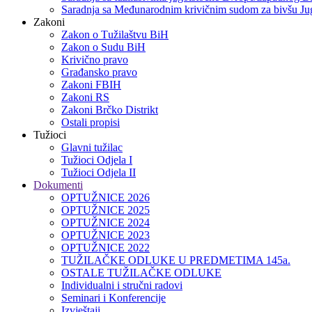
Saradnja sa Međunarodnim krivičnim sudom za bivšu Jug
Zakoni
Zakon o Тužilaštvu BiH
Zakon o Sudu BiH
Krivično pravo
Građansko pravo
Zakoni FBIH
Zakoni RS
Zakoni Brčko Distrikt
Ostali propisi
Tužioci
Glavni tužilac
Tužioci Odjela I
Tužioci Odjela II
Dokumenti
OPTUŽNICE 2026
OPTUŽNICE 2025
OPTUŽNICE 2024
OPTUŽNICE 2023
OPTUŽNICE 2022
TUŽILAČKE ODLUKE U PREDMETIMA 145a.
OSTALE TUŽILAČKE ODLUKE
Individualni i stručni radovi
Seminari i Konferencije
Izvještaji