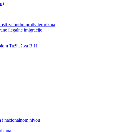
ju)
osti za borbu protiv terorizma
ane ilegalne imigracije
lom Tužilaštva BiH
 i nacionalnom nivou
alkana