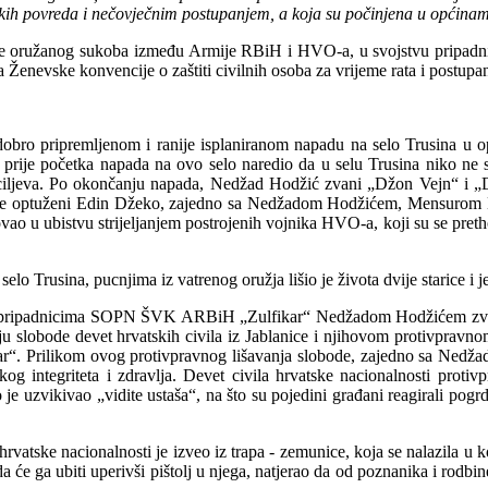
čkih povreda i nečovječnim postupanjem, a koja su počinjena u općinam
ijeme oružanog sukoba između Armije RBiH i HVO-a, u svojstvu pripa
evske konvencije o zaštiti civilnih osoba za vrijeme rata i postupan
ro pripremljenom i ranije isplaniranom napadu na selo Trusina u
prije početka napada na ovo selo naredio da u selu Trusina niko ne s
ih ciljeva. Po okončanju napada, Nedžad Hodžić zvani „Džon Vejn“ i „Dž
 naredbe optuženi Edin Džeko, zajedno sa Nedžadom Hodžićem, Mensu
 u ubistvu strijeljanjem postrojenih vojnika HVO-a, koji su se preth
usina, pucnjima iz vatrenog oružja lišio je života dvije starice i je
ripadnicima SOPN ŠVK ARBiH „Zulfikar“ Nedžadom Hodžićem zvani
ju slobode devet hrvatskih civila iz Jablanice i njihovom protivpravn
“. Prilikom ovog protivpravnog lišavanja slobode, zajedno sa Nedžad
kog integriteta i zdravlja. Devet civila hrvatske nacionalnosti protiv
je uzvikivao „vidite ustaša“, na što su pojedini građani reagirali pogrd
atske nacionalnosti je izveo iz trapa - zemunice, koja se nalazila 
a će ga ubiti uperivši pištolj u njega, natjerao da od poznanika i rodb