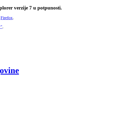
lorer verzije 7 u potpunosti.
i
Firefox
.
w"
.
govine