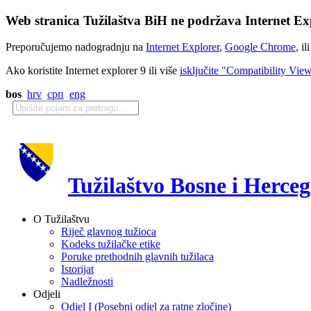
Web stranica Tužilaštva BiH ne podržava Internet Exp
Preporučujemo nadogradnju na
Internet Explorer
,
Google Chrome
, il
Ako koristite Internet explorer 9 ili više
isključite "Compatibility Vie
bos
hrv
срп
eng
Tužilaštvo Bosne i Herce
O Tužilaštvu
Riječ glavnog tužioca
Kodeks tužilačke etike
Poruke prethodnih glavnih tužilaca
Istorijat
Nadležnosti
Odjeli
Odjel I (Posebni odjel za ratne zločine)