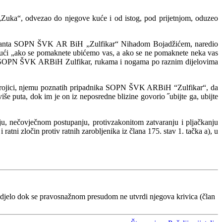
uka“, odvezao do njegove kuće i od istog, pod prijetnjom, oduzeo
ndanta SOPN ŠVK AR BiH „Zulfikar“ Nihadom Bojadžićem, naredio
kujući „ako se pomaknete ubićemo vas, a ako se ne pomaknete neka vas
ma SOPN ŠVK ARBiH Zulfikar, rukama i nogama po raznim dijelovima
ojici, njemu poznatih pripadnika SOPN ŠVK ARBiH “Zulfikar“, da
iše puta, dok im je on iz neposredne blizine govorio ˝ubijte ga, ubijte
ju, nečovječnom postupanju, protivzakonitom zatvaranju i pljačkanju
i ratni zločin protiv ratnih zarobljenika iz člana 175. stav 1. tačka a), u
 djelo dok se pravosnažnom presudom ne utvrdi njegova krivica (član