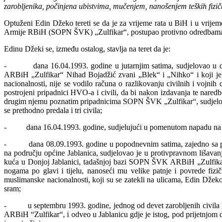
zarobljenika, počinjena ubistvima, mučenjem, nanošenjem teških fizi
Optuženi Edin Džeko tereti se da je za vrijeme rata u BiH i u vr
Armije RBiH (SOPN ŠVK) „Zulfikar“, postupao protivno odredbama Žen
Edinu Džeki se, između ostalog, stavlja na teret da je:
- dana 16.04.1993. godine u jutarnjim satima, sudjelovao u dob
ARBiH „Zulfikar“ Nihad Bojadžić zvani „Blek“ i „Nihko“ i koji je 
nacionalnosti, nije se vodilo računa o razlikovanju civilnih i vojn
postrojeni pripadnici HVO-a i civili, da bi nakon izdavanja te
drugim njemu poznatim pripadnicima SOPN ŠVK „Zulfikar“, sudjelovao
se prethodno predala i tri civila;
- dana 16.04.1993. godine, sudjelujući u pomenutom napadu na selo Tr
- dana 08.09.1993. godine u popodnevnim satima, zajedno sa p
na području općine Jablanica, sudjelovao je u protivpravnom lišavan
kuća u Donjoj Jablanici, tadašnjoj bazi SOPN ŠVK ARBiH „Zulfikar
nogama po glavi i tijelu, nanoseći mu velike patnje i povrede fizič
muslimanske nacionalnosti, koji su se zatekli na ulicama, Edin Džeko 
sram;
- u septembru 1993. godine, jednog od devet zarobljenih civila hrv
ARBiH “Zulfikar“, i odveo u Jablanicu gdje je istog, pod prijetnjom d