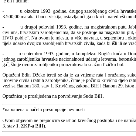
je on i učinio;
- u oktobru 1993. godine, drugog zarobljenog civila hrvatske na
3.500,00 maraka i bocu viskija, ostavljajući ga u kući i naredivši mu da
- u drugoj polovini 1993. godine, na magistralnom putu Jabla
civilima, hrvatskim zarobljenicima, da se postroje na magistralni p
HVO pobije“. Na ovom je mjestu, u više navrata, u septembru i o
tijela udarao dvojicu zarobljenih hrvatskih civila, kada bi išli ili se vra
- u septembru 1993. godine, u kompleksu Rogića kuća u Donjoj 
jednog zarobljenika hrvatske nacionalnosti udaraju letvama, betonskim 
ga˝, što je ovom zarobljeniku prouzrokovalo snažnu fizičku bol.
Optuženi Edin Džeko tereti se da je za vrijeme rata i oružanog suk
imovine civila i ratnih zarobljenika, čime je počinio krivično djelo ratni
vezi sa članom 180. stav 1. Krivičnog zakona BiH i članom 29. istog
Optužnica je proslijeđena na potvrđivanje Sudu BiH.
*napomena o načelu presumpcije nevinosti
Ovom objavom ne prejudicira se ishod krivičnog postupka i ne naruša
3. stav 1. ZKP-a BiH).