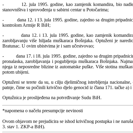
- 12. jula 1995. godine, kao zamjenik komandira, bio nadležan z
stanovništva i sprovođenja u sabirni centar u Potočarima;
- dana 12. i 13. jula 1995. godine, zajedno sa drugim pripadnicim
kontrolom Armije R BiH;
- dana 12. i 13. jula 1995. godine, kao zamjenik komandira vod
zarobljavanju više hiljada muškaraca Bošnjaka. Optuženi je nared
Bratunac. U ovim ubistvima je i sam učestvovao;
- dana 17. i 18. jula 1995. godine, zajedno sa drugim pripadnicima
pronalaska, zarobljavanja i pogubljenja muškaraca Bošnjaka. Najman
njega iz neposredne blizine iz automatske puške. Više stotina muškara
potom ubijeni.
Optuženi se terete da su, u cilju djelimičnog istrebljenja nacionalne,
patnje, čime su počinili krivično djelo genocid iz člana 171. tačke a)
Optužnica je proslijeđena na potvrđivanje Sudu BiH.
*napomena o načelu presumpcije nevinosti
Ovom objavom ne prejudicira se ishod krivičnog postupka i ne naruša
3. stav 1. ZKP-a BiH).