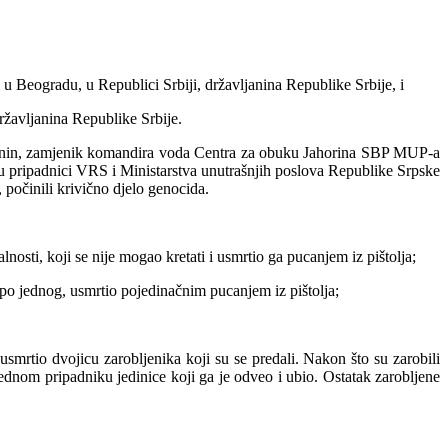
Beogradu, u Republici Srbiji, državljanina Republike Srbije, i
žavljanina Republike Srbije.
janin, zamjenik komandira voda Centra za obuku Jahorina SBP MUP-a
su pripadnici VRS i Ministarstva unutrašnjih poslova Republike Srpske
počinili krivično djelo genocida.
sti, koji se nije mogao kretati i usmrtio ga pucanjem iz pištolja;
po jednog, usmrtio pojedinačnim pucanjem iz pištolja;
rtio dvojicu zarobljenika koji su se predali. Nakon što su zarobili
ednom pripadniku jedinice koji ga je odveo i ubio. Ostatak zarobljene