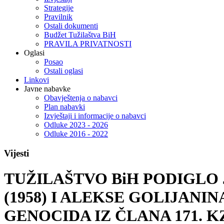
Strategije
Pravilnik
Ostali dokumenti
Budžet Tužilaštva BiH
PRAVILA PRIVATNOSTI
Oglasi
Posao
Ostali oglasi
Linkovi
Javne nabavke
Obavještenja o nabavci
Plan nabavki
Izvještaji i informacije o nabavci
Odluke 2023 - 2026
Odluke 2016 - 2022
Vijesti
TUŽILAŠTVO BiH PODIGLO
(1958) I ALEKSE GOLIJANIN
GENOCIDA IZ ČLANA 171. K