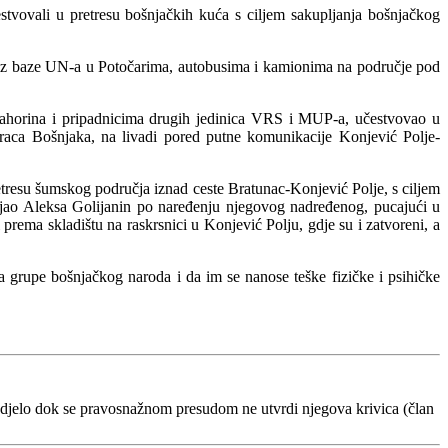
ovali u pretresu bošnjačkih kuća s ciljem sakupljanja bošnjačkog
 iz baze UN-a u Potočarima, autobusima i kamionima na područje pod
horina i pripadnicima drugih jedinica VRS i MUP-a, učestvovao u
raca Bošnjaka, na livadi pored putne komunikacije Konjević Polje-
resu šumskog područja iznad ceste Bratunac-Konjević Polje, s ciljem
eljao Aleksa Golijanin po naređenju njegovog nadređenog, pucajući u
prema skladištu na raskrsnici u Konjević Polju, gdje su i zatvoreni, a
nika grupe bošnjačkog naroda i da im se nanose teške fizičke i psihičke
 djelo dok se pravosnažnom presudom ne utvrdi njegova krivica (član