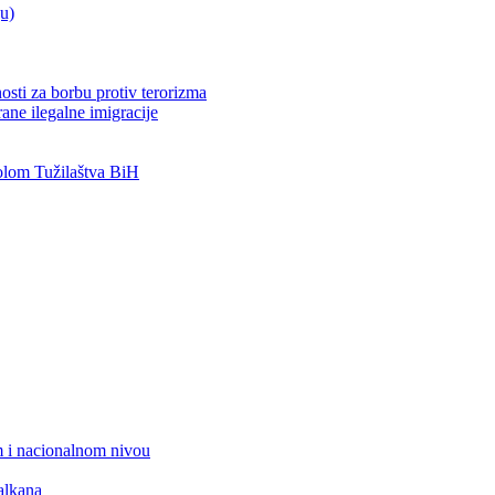
ju)
osti za borbu protiv terorizma
ane ilegalne imigracije
lom Tužilaštva BiH
 i nacionalnom nivou
alkana