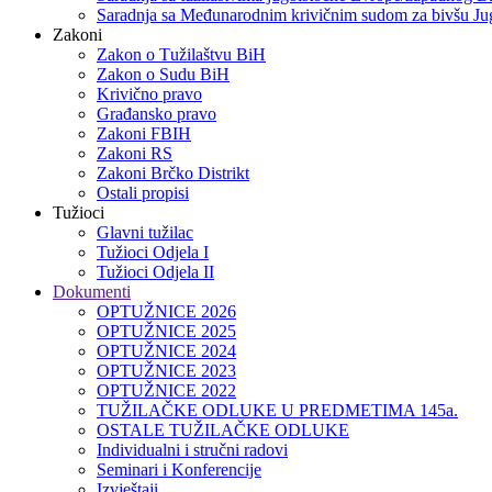
Saradnja sa Međunarodnim krivičnim sudom za bivšu Jug
Zakoni
Zakon o Тužilaštvu BiH
Zakon o Sudu BiH
Krivično pravo
Građansko pravo
Zakoni FBIH
Zakoni RS
Zakoni Brčko Distrikt
Ostali propisi
Tužioci
Glavni tužilac
Tužioci Odjela I
Tužioci Odjela II
Dokumenti
OPTUŽNICE 2026
OPTUŽNICE 2025
OPTUŽNICE 2024
OPTUŽNICE 2023
OPTUŽNICE 2022
TUŽILAČKE ODLUKE U PREDMETIMA 145a.
OSTALE TUŽILAČKE ODLUKE
Individualni i stručni radovi
Seminari i Konferencije
Izvještaji