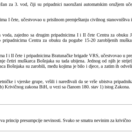
a 3. vod, čiji su pripadnici naoružani automatskim oružjem učestv
a I čete, učestvovao u prisilnom premještanju civilnog stanovništva
a, zajedno sa drugim pripadnicima I i II čete Centra za obuku Ja
io pripadnicima Centra za obuku da pogube 15-20 zarobljenih muška
 I i II čete i pripadnicima Bratunačke brigade VRS, učestvovao u pret
je četiri muškarca Bošnjaka su tada ubijena. Jednog od njih je strij
ca Bošnjaka su zarobili, među kojima je bilo i djece, a zatim ih odveli 
 etničke i vjerske grupe, vršili i naređivali da se vrše ubistva pripad
 i b) Krivičnog zakona BiH, u vezi sa članom 180. stav 1) istog Zakona.
va princip presumpcije nevinosti. Svako se smatra nevinim za krivično