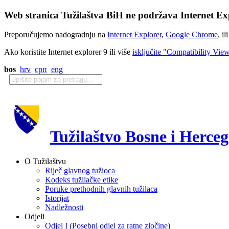
Web stranica Tužilaštva BiH ne podržava Internet Exp
Preporučujemo nadogradnju na
Internet Explorer
,
Google Chrome
, il
Ako koristite Internet explorer 9 ili više
isključite "Compatibility Vie
bos
hrv
срп
eng
Tužilaštvo Bosne i Herce
O Tužilaštvu
Riječ glavnog tužioca
Kodeks tužilačke etike
Poruke prethodnih glavnih tužilaca
Istorijat
Nadležnosti
Odjeli
Odjel I (Posebni odjel za ratne zločine)