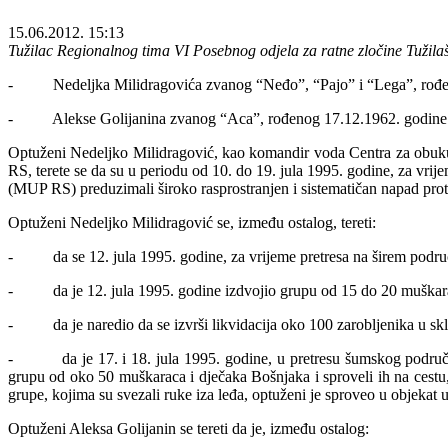
15.06.2012. 15:13
Tužilac Regionalnog tima VI Posebnog odjela za ratne zločine Tužilaš
- Nedeljka Milidragovića zvanog “Neđo”, “Pajo” i “Lega”, rođenog 1
- Alekse Golijanina zvanog “Aca”, rođenog 17.12.1962. godine u Go
Optuženi Nedeljko Milidragović, kao komandir voda Centra za obuk
RS, terete se da su u periodu od 10. do 19. jula 1995. godine, za vr
(MUP RS) preduzimali široko rasprostranjen i sistematičan napad prot
Optuženi Nedeljko Milidragović se, između ostalog, tereti:
- da se 12. jula 1995. godine, za vrijeme pretresa na širem području
- da je 12. jula 1995. godine izdvojio grupu od 15 do 20 muškaraca i
- da je naredio da se izvrši likvidacija oko 100 zarobljenika u sk
- da je 17. i 18. jula 1995. godine, u pretresu šumskog područja i
grupu od oko 50 muškaraca i dječaka Bošnjaka i sproveli ih na cestu,
grupe, kojima su svezali ruke iza leđa, optuženi je sproveo u objekat 
Optuženi Aleksa Golijanin se tereti da je, između ostalog: