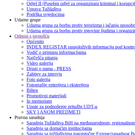
Odjel II (Posebni odjel za organizirani kriminal i korupci
Uprava Tužilaštva
Podrška svjedocima
Udarne grupe
Udarna grupa za borbu protiv terorizma i jačanja sposobn
Udarna grupa za borbu protiv trgovine ljudima i organizir
Odnosi s javnošću
Općenito
INDEX REGISTAR raspoloživih informacija pod kontro
Vodič o pristupu informacijama
Najčešća pitanja
Video galerija
Drugi o nama - PRESS
Zahtjev za intervju
Foto galerija
Fotografije enterijera i eksterijera
Bilten
Promotivni materijali
In memoriam
Upute za podnošenje pritužbi UDT-u
SKY I ANOM PREDMETI
Pravna saradnja
Saradnja Tužilaštva BiH na međunarodnom, regionalnom
Saradnja sa domaćim institucijama
Saradnja sa tužilaštvima jugoistočne Evrope/zapadnog B