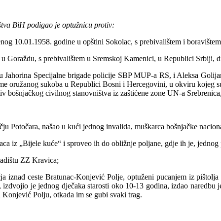
tva BiH podigao je optužnicu protiv:
0.01.1958. godine u opštini Sokolac, s prebivalištem i boravištem u 
raždu, s prebivalištem u Sremskoj Kamenici, u Republici Srbiji, dr
u Jahorina Specijalne brigade policije SBP MUP-a RS, i Aleksa Goli
ijeme oružanog sukoba u Republici Bosni i Hercegovini, u okviru kojeg 
iv bošnjačkog civilnog stanovništva iz zaštićene zone UN-a Srebrenica, 
 Potočara, našao u kući jednog invalida, muškarca bošnjačke nacionalno
z „Bijele kuće“ i sproveo ih do obližnje poljane, gdje ih je, jednog 
ladištu ZZ Kravica;
znad ceste Bratunac-Konjević Polje, optuženi pucanjem iz pištolja usm
 izdvojio je jednog dječaka starosti oko 10-13 godina, izdao naredbu j
u Konjević Polju, otkada im se gubi svaki trag.