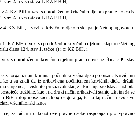
. stav 2. u vezi stava 1. KZ F BiH,
 stav 4. KZ BiH u vezi sa produženim krivičnim djelom pranje novca iz
. stav 2. u vezi stava 1. KZ F BiH,
tav 4. KZ BiH, u vezi sa krivičnim djelom sklapanje štetnog ugovora u
tav 1. KZ BiH u vezi sa produženim krivičnim djelom sklapanje štetnog
islu člana 124. stav 1. tačke a) i c) KZ BiH, i
vezi sa produženim krivičnim djelom pranja novca iz člana 209. stav
e za organizirani kriminal počinili krivična djela propisana Krivičnim
ju su znali da je pribavljena počinjenjem krivičnih djela, držali,
 činjenica, neistinito prikazivali stanje i kretanje sredstava i ishoda
postojeće tražbine, kao i na drugi način prikazivali stanje takvim da se
m BiH i doprinose socijalnog osiguranja, te na taj način u svojstvu
lazi višemilionski iznos.
 ime, za račun i u korist ove pravne osobe raspolagali protivpravno