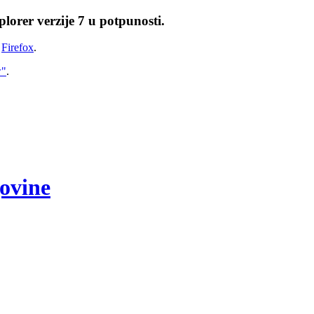
lorer verzije 7 u potpunosti.
i
Firefox
.
w"
.
govine