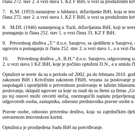
člana 272. stav 2. u vezi stava 1. KZ F BiH, u vezi sa produženim kri
7. K.M. (1953) nastanjene u Jablanici, državljanke BiH, koja se tere
člana 272. stav 2. u vezi stava 1. KZ F BiH, u vezi sa produženim kri
8. M.Dž. (1946) nastanjenog u Tuzli, državljanina BiH, koji se teret
pomaganju iz člana 252. stav 1. u vezi člana 33. KZ F BiH,
9. Privrednog društva „T.“ d.o.o. Sarajevo, sa sjedištem u Sarajevu,
ugovora u pomaganju iz člana 252. stav 2. u vezi stava 1., a u vezi čl
10. Privrednog društva „A. B.H.“ d.o.o. Sarajevo, odgovornog za kr
2. u vezi stava 1 KZ BiH, koje je počinio optuženi D.N., a u smislu čl
Optuženi se terete da su u periodu od 2002. pa do februara 2010. godi
zakonom BiH i Krivičnim zakonom FBiH, vezana za poslovanje preduz
raspolagali i upotrijebili u privrednom poslovanju te lažnim bilansima
poslovanja, sklapali ugovore za koje su znali da su štetni za firmu „Gr
po toj osnovi može otvoriti stečaj, onemogućili naplatu prijavljen
odgovornih osoba, zastupnika, odnosno predstavnika pravne osobe u nje
Pravne osobe, odnosno privredna društva, koja su zajedničkim djelo
ostvarenom imovinskom koristi.
Optužnica je proslijeđena Sudu BiH na potvrđivanje.