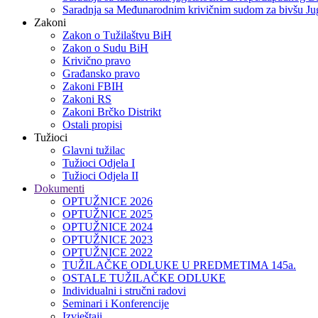
Saradnja sa Međunarodnim krivičnim sudom za bivšu Jug
Zakoni
Zakon o Тužilaštvu BiH
Zakon o Sudu BiH
Krivično pravo
Građansko pravo
Zakoni FBIH
Zakoni RS
Zakoni Brčko Distrikt
Ostali propisi
Tužioci
Glavni tužilac
Tužioci Odjela I
Tužioci Odjela II
Dokumenti
OPTUŽNICE 2026
OPTUŽNICE 2025
OPTUŽNICE 2024
OPTUŽNICE 2023
OPTUŽNICE 2022
TUŽILAČKE ODLUKE U PREDMETIMA 145a.
OSTALE TUŽILAČKE ODLUKE
Individualni i stručni radovi
Seminari i Konferencije
Izvještaji