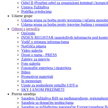
Odjel II (Posebni odjel za organizirani kriminal i korupci
Uprava Tužilaštva
Podrška svjedocima
Udarne grupe
Udarna grupa za borbu protiv terorizma i jačanja sposobn
Udarna grupa za borbu protiv trgovine ljudima i organizir
Odnosi s javnošću
Općenito
INDEX REGISTAR raspoloživih informacija pod kontro
Vodič o pristupu informacijama
Najčešća pitanja
Video galerija
Drugi o nama - PRESS
Zahtjev za intervju
Foto galerija
Fotografije enterijera i eksterijera
Bilten
Promotivni materijali
In memoriam
Upute za podnošenje pritužbi UDT-u
SKY I ANOM PREDMETI
Pravna saradnja
Saradnja Tužilaštva BiH na međunarodnom, regionalnom
Saradnja sa domaćim institucijama
Saradnja sa tužilaštvima jugoistočne Evrope/zapadnog B