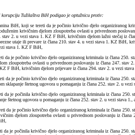
i korupciju Tužilaštva BiH podigao je optužnicu protiv:
nina BiH, koji se tereti da je počinio krivično djelo organiziranog kr
oduženim krivičnim djelom zloupotreba ovlasti u privrednom poslovanju 
stav 2. u vezi stava 1. KZ F BiH, krivičnim djelom lažni stečaj iz čla
zne utaje ili prevare iz člana 210. stav 4. u vezi stava 1. KZ BiH, kri
vezi stava 1. KZ F BiH,
eti da je počinio krivično djelo organiziranog kriminala iz člana 250.
lom zloupotreba ovlasti u privrednom poslovanju iz člana 247. stav 2. 
. KZ F BiH, krivičnim djelom prijevare iz člana 294. stav 2. u vezi stav
eti da je počinio krivično djelo organiziranog kriminala iz člana 250. 
om sklapanje štetnog ugovora u pomaganju iz člana 252. stav 2. u vezi s
i da je počinila krivično djelo organiziranog kriminala iz člana 250. 
nje štetnog ugovora u pomaganju iz člana 252. stav 2. u vezi stava 1.,
reti da je počinio krivično djelo organiziranog kriminala iz člana 250.
ivičnim djelom zloupotreba ovlasti u privrednom poslovanju iz člana
BiH,
ti da je počinila krivično djelo organiziranog kriminala iz člana 250.