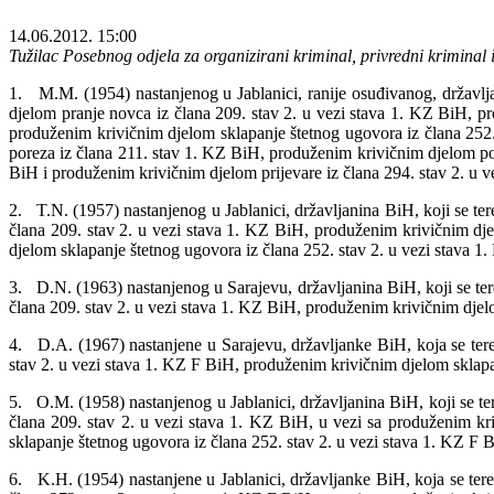
14.06.2012. 15:00
Tužilac Posebnog odjela za organizirani kriminal, privredni kriminal 
1. M.M. (1954) nastanjenog u Jablanici, ranije osuđivanog, državlja
djelom pranje novca iz člana 209. stav 2. u vezi stava 1. KZ BiH, pr
produženim krivičnim djelom sklapanje štetnog ugovora iz člana 252. 
poreza iz člana 211. stav 1. KZ BiH, produženim krivičnim djelom pore
BiH i produženim krivičnim djelom prijevare iz člana 294. stav 2. u 
2. T.N. (1957) nastanjenog u Jablanici, državljanina BiH, koji se ter
člana 209. stav 2. u vezi stava 1. KZ BiH, produženim krivičnim dje
djelom sklapanje štetnog ugovora iz člana 252. stav 2. u vezi stava 1
3. D.N. (1963) nastanjenog u Sarajevu, državljanina BiH, koji se ter
člana 209. stav 2. u vezi stava 1. KZ BiH, produženim krivičnim djel
4. D.A. (1967) nastanjene u Sarajevu, državljanke BiH, koja se teret
stav 2. u vezi stava 1. KZ F BiH, produženim krivičnim djelom sklapa
5. O.M. (1958) nastanjenog u Jablanici, državljanina BiH, koji se te
člana 209. stav 2. u vezi stava 1. KZ BiH, u vezi sa produženim kr
sklapanje štetnog ugovora iz člana 252. stav 2. u vezi stava 1. KZ F 
6. K.H. (1954) nastanjene u Jablanici, državljanke BiH, koja se tere