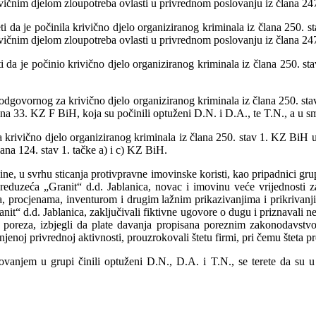
vičnim djelom zloupotreba ovlasti u privrednom poslovanju iz člana 247
ti da je počinila krivično djelo organiziranog kriminala iz člana 250.
vičnim djelom zloupotreba ovlasti u privrednom poslovanju iz člana 247
i da je počinio krivično djelo organiziranog kriminala iz člana 250. s
 odgovornog za krivično djelo organiziranog kriminala iz člana 250. s
ana 33. KZ F BiH, koja su počinili optuženi D.N. i D.A., te T.N., a u sm
ivično djelo organiziranog kriminala iz člana 250. stav 1. KZ BiH u 
ana 124. stav 1. tačke a) i c) KZ BiH.
ne, u svrhu sticanja protivpravne imovinske koristi, kao pripadnici grup
eća „Granit“ d.d. Jablanica, novac i imovinu veće vrijednosti za ko
, procjenama, inventurom i drugim lažnim prikazivanjima i prikrivanjima
anit“ d.d. Jablanica, zaključivali fiktivne ugovore o dugu i priznavali ne
og poreza, izbjegli da plate davanja propisana poreznim zakonodavstvo
noj privrednoj aktivnosti, prouzrokovali štetu firmi, pri čemu šteta pre
vanjem u grupi činili optuženi D.N., D.A. i T.N., se terete da su u