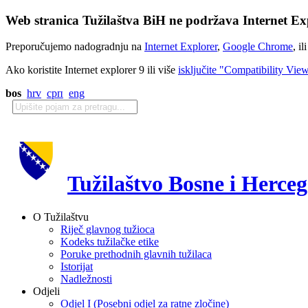
Web stranica Tužilaštva BiH ne podržava Internet Exp
Preporučujemo nadogradnju na
Internet Explorer
,
Google Chrome
, il
Ako koristite Internet explorer 9 ili više
isključite "Compatibility Vie
bos
hrv
срп
eng
Tužilaštvo Bosne i Herce
O Tužilaštvu
Riječ glavnog tužioca
Kodeks tužilačke etike
Poruke prethodnih glavnih tužilaca
Istorijat
Nadležnosti
Odjeli
Odjel I (Posebni odjel za ratne zločine)