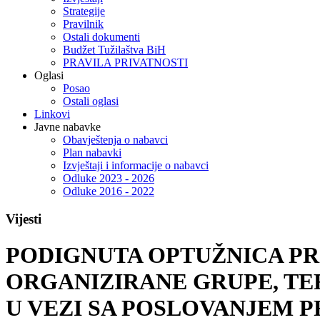
Strategije
Pravilnik
Ostali dokumenti
Budžet Tužilaštva BiH
PRAVILA PRIVATNOSTI
Oglasi
Posao
Ostali oglasi
Linkovi
Javne nabavke
Obavještenja o nabavci
Plan nabavki
Izvještaji i informacije o nabavci
Odluke 2023 - 2026
Odluke 2016 - 2022
Vijesti
PODIGNUTA OPTUŽNICA PRO
ORGANIZIRANE GRUPE, TE
U VEZI SA POSLOVANJEM 