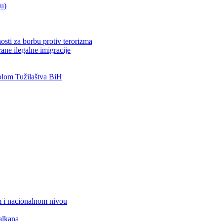
ju)
osti za borbu protiv terorizma
ane ilegalne imigracije
lom Tužilaštva BiH
 i nacionalnom nivou
alkana