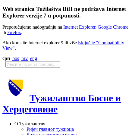
Web stranica Tužilaštva BiH ne podržava Internet
Explorer verzije 7 u potpunosti.
Preporučujemo nadogradnju na
Internet Explorer
,
Google Chrome
,
ili
Firefox
.
Ako koristite Internet explorer 9 ili više
isključite "Compatibility
View"
.
срп
bos
hrv
eng
Тужилаштво Босне и
Херцеговине
О Тужилаштву
Ријеч главног тужиоца
Кодекс тужилачке етике