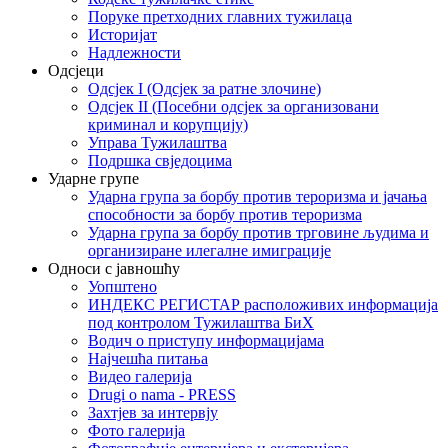
Поруке претходних главних тужилаца
Историјат
Надлежности
Одсјеци
Одсјек I (Одсјек за ратне злочине)
Одсјек II (Посебни одсјек за организовани
криминал и корупцију)
Управа Тужилаштва
Подршка свједоцима
Ударне групе
Ударна група за борбу против тероризма и јачања
способности за борбу против тероризма
Ударна група за борбу против трговине људима и
организиране илегалне имиграције
Односи с јавношћу
Уопштено
ИНДЕКС РЕГИСТАР расположивих информација
под контролом Тужилаштва БиХ
Водич о приступу информацијама
Најчешћа питања
Видео галерија
Drugi o nama - PRESS
Захтјев за интервју
Фото галерија