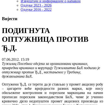
Извјештаји и информације о набавци
Одлуке 2023 - 2026
Одлуке 2016 - 2022
Вијести
ПОДИГНУТА
ОПТУЖНИЦА ПРОТИВ
Ђ.Д.
07.06.2012. 15:19
Тужилац Посебног одсјека за организовани криминал,
привредни криминал и корупцију Тужилаштва БиХ подигао је
оптужницу против Ђ.Д., настањеног у Требињу,
држављанина БиХ.
Оптужени Ђ.Д. се терети да је стављао у промет акцизну робу
– цигарете веће вриједности разних марки, које нису
обиљежене контролним и пореским маркицама на начин
прописан пореским законодавством БиХ, чиме је учинио
кривично дјело недопуштен промет акцизних производа из