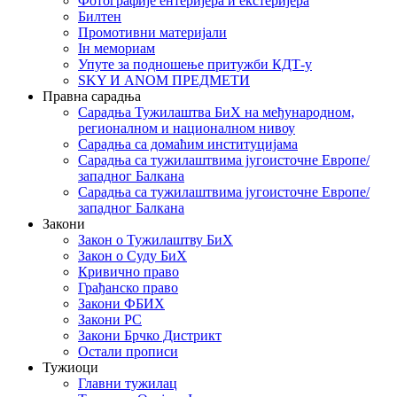
Фотографије ентеријера и екстеријера
Билтен
Промотивни материјали
Iн мемориам
Упуте за подношење притужби КДТ-у
SKY И ANOM ПРЕДМЕТИ
Правна сарадња
Сарадња Тужилаштва БиХ на међународном,
регионалном и националном нивоу
Сарадња са домаћим институцијама
Сарадња са тужилаштвима југоисточне Европе/
западног Балкана
Сарадња са тужилаштвима југоисточне Европе/
западног Балкана
Закони
Закон о Тужилаштву БиХ
Закон о Суду БиХ
Кривично право
Грађанско право
Закони ФБИХ
Закони РС
Закони Брчко Дистрикт
Остали прописи
Тужиоци
Главни тужилац