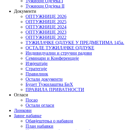
Тужиоци Oдсјекa I
Тужиоци Oдсјекa II
Документи
ОПТУЖНИЦЕ 2026
ОПТУЖНИЦЕ 2025
ОПТУЖНИЦЕ 2024
ОПТУЖНИЦЕ 2023
ОПТУЖНИЦЕ 2022
ТУЖИЛАЧКЕ ОДЛУКЕ У ПРЕДМЕТИМА 145а.
ОСТАЛЕ ТУЖИЛАЧКЕ ОДЛУКЕ
Индивидуални и стручни радови
Семинари и Конференције
Извјештаји
Стратегије
Правилник
Остали документи
Буџет Тужилаштва БиХ
ПРАВИЛА ПРИВАТНОСТИ
Огласи
Посао
Остали огласи
Линкови
Јавне набавке
Обавјештења о набавци
План набавки