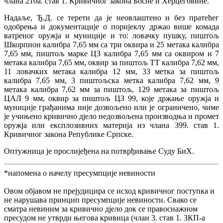
члана 210а. став 1. Кривичног закона Босне и Херцеговине.
Надаље, Ђ.Д. се терети да је неовлаштено и без пратећег
одобрења и документације о поријеклу држао више комада
ватреног оружја и муниције и то: ловачку пушку, пиштољ
Шкорпион калибра 7,65 мм са три оквира и 25 метака калибра
7,65 мм, пиштољ марке ЦЗ калибра 7,65 мм са оквиром и 7
метака калибра 7,65 мм, оквир за пиштољ ТТ калибра 7,62 мм,
11 ловачких метака калибра 12 мм, 33 метка за пиштољ
калибра 7,65 мм, 3 пиштољска метка калибра 7,62 мм, 9
метака калибра 7,62 мм за пиштољ, 129 метака за пиштољ
ЦАЛ 9 мм, оквир за пиштољ ЦЗ 99, које држање оружја и
муниције грађанима није дозвољено или је ограничено, чиме
је учињено кривично дјело недозвољена производња и промет
оружја или експлозивних материја из члана 399. став 1.
Кривичног закона Републике Српске.
Оптужница је прослијеђена на потврђивање Суду БиХ.
*напомена о начелу пресумпције невиности
Овом објавом не прејудицира се исход кривичног поступка и
не нарушава принцип пресумпције невиности. Свако се
сматра невиним за кривично дјело док се правоснажном
пресудом не утврди његова кривица (члан 3. став 1. ЗКП-а