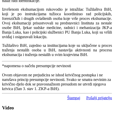
nalaz radi identifikacije.
Izvršenom ekshumacijom rukovodio je istražilac Tužilaštva BiH,
koji je po instrukcijama tužioca koordinirao rad policijskih,
forenzičkih i drugih ovlaštenih osoba koje vrše proces ekshumacije.
Ovoj ekshumaciji prisustvovali su predstavnici Instituta za nestale
osobe BiH, ljekar sudske medicine, radnici i mehanizacija JKP-a
Banja Luka, kao i policijski službenici PU Banja Luka, koji su vršili
uviđaj i osiguravali lokaciju.
Tužilaštvo BiH, zajedno sa institucijama koje su uključene u proces
traženja nestalih osoba u BiH, nastavlja aktivnosti na procesu
ekshumacija i traženja nestalih u svim krajevima BiH.
*napomena o načelu presumpcije nevinosti
Ovom objavom ne prejudicira se ishod krivičnog postupka i ne
narušava princip presumpcije nevinosti. Svako se smatra nevinim za
krivično djelo dok se pravosnažnom presudom ne utvrdi njegova
krivica (član 3. stav 1. ZKP-a BiH).
Štampaj
Pošalji prijatelju
Video