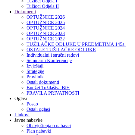
Tužioci Odjela I
Tužioci Odjela II
Dokumenti
OPTUŽNICE 2026
OPTUŽNICE 2025
OPTUŽNICE 2024
OPTUŽNICE 2023
OPTUŽNICE 2022
TUŽILAČKE ODLUKE U PREDMETIMA 145a.
OSTALE TUŽILAČKE ODLUKE
Individualni i stručni radovi
Seminari i Konferencije
Izvještaji
Strategije
Pravilnik
Ostali dokumenti
Budžet Tužilaštva BiH
PRAVILA PRIVATNOSTI
Oglasi
Posao
Ostali oglasi
Linkovi
Javne nabavke
Obavještenja o nabavci
Plan nabavki