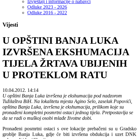
Izvještaji i informacije o nabavci
Odluke 2023 - 2026
Odluke 2016 - 2022
Vijesti
U OPŠTINI BANJA LUKA
IZVRŠENA EKSHUMACIJA
TIJELA ŽRTAVA UBIJENIH
U PROTEKLOM RATU
10.04.2012. 14:14
U opštini Banja Luka izvršena je ekshumacija pod nadzorom
Tužilaštva BiH. Na lokalitetu mjesta Agino Selo, zaselak Popovići,
opština Banja Luka, izvršena je ekshumacija, prilikom koje su
pronađeni kompletni posmrtni ostaci jednog tijela. Pretpostavlja se
da se radi o muškoj osobi mlađe životne dobi.
Pronađeni posmrtni ostaci s ove lokacije prebačeni su u Gradsko
groblje Banja Luka, gdje će biti izvršena obdukcija i uzet DNK