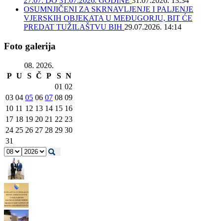
27.07. DO 31.07.2026. GODINE
31.07.2026. 13:34
OSUMNJIČENI ZA SKRNAVLJENJE I PALJENJE
VJERSKIH OBJEKATA U MEĐUGORJU, BIT ĆE
PREDAT TUŽILAŠTVU BIH
29.07.2026. 14:14
Foto galerija
08. 2026.
P
U
S
Č
P
S
N
01
02
03
04
05
06
07
08
09
10
11
12
13
14
15
16
17
18
19
20
21
22
23
24
25
26
27
28
29
30
31