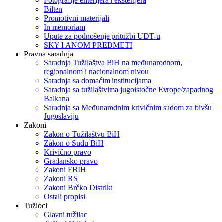
Fotografije enterijera i eksterijera
Bilten
Promotivni materijali
In memoriam
Upute za podnošenje pritužbi UDT-u
SKY I ANOM PREDMETI
Pravna saradnja
Saradnja Tužilaštva BiH na međunarodnom,
regionalnom i nacionalnom nivou
Saradnja sa domaćim institucijama
Saradnja sa tužilaštvima jugoistočne Evrope/zapadnog
Balkana
Saradnja sa Međunarodnim krivičnim sudom za bivšu
Jugoslaviju
Zakoni
Zakon o Тužilaštvu BiH
Zakon o Sudu BiH
Krivično pravo
Građansko pravo
Zakoni FBIH
Zakoni RS
Zakoni Brčko Distrikt
Ostali propisi
Tužioci
Glavni tužilac