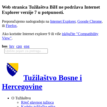
Web stranica Tužilaštva BiH ne podržava Internet
Explorer verzije 7 u potpunosti.
Preporučujemo nadogradnju na
Internet Explorer
,
Google Chrome
,
ili
Firefox
.
Ako koristite Internet explorer 9 ili više
isključite "Compatibility
View"
.
bos
hrv
срп
eng
Tužilaštvo Bosne i
Hercegovine
O Tužilaštvu
Riječ glavnog tužioca
Kodeks tužilačke etike