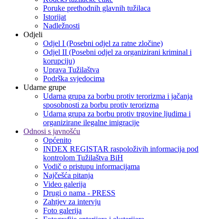
Poruke prethodnih glavnih tužilaca
Istorijat
Nadležnosti
Odjeli
Odjel I (Posebni odjel za ratne zločine)
Odjel II (Posebni odjel za organizirani kriminal i
korupciju)
Uprava Tužilaštva
Podrška svjedocima
Udarne grupe
Udarna grupa za borbu protiv terorizma i jačanja
sposobnosti za borbu protiv terorizma
Udarna grupa za borbu protiv trgovine ljudima i
organizirane ilegalne imigracije
Odnosi s javnošću
Općenito
INDEX REGISTAR raspoloživih informacija pod
kontrolom Tužilaštva BiH
Vodič o pristupu informacijama
Najčešća pitanja
Video galerija
Drugi o nama - PRESS
Zahtjev za intervju
Foto galerija