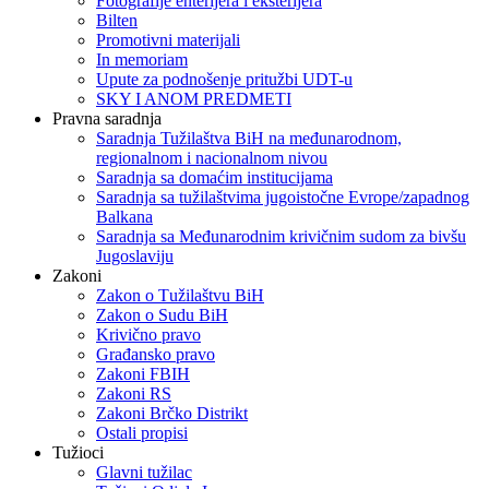
Fotografije enterijera i eksterijera
Bilten
Promotivni materijali
In memoriam
Upute za podnošenje pritužbi UDT-u
SKY I ANOM PREDMETI
Pravna saradnja
Saradnja Tužilaštva BiH na međunarodnom,
regionalnom i nacionalnom nivou
Saradnja sa domaćim institucijama
Saradnja sa tužilaštvima jugoistočne Evrope/zapadnog
Balkana
Saradnja sa Međunarodnim krivičnim sudom za bivšu
Jugoslaviju
Zakoni
Zakon o Тužilaštvu BiH
Zakon o Sudu BiH
Krivično pravo
Građansko pravo
Zakoni FBIH
Zakoni RS
Zakoni Brčko Distrikt
Ostali propisi
Tužioci
Glavni tužilac