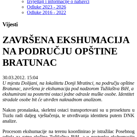
Izvještaji i informacije o nabavci
Odluke 2023 - 2026
Odluke 2016 - 2022
Vijesti
ZAVRŠENA EKSHUMACIJA
NA PODRUČJU OPŠTINE
BRATUNAC
30.03.2012. 15:04
U mjestu Dolijani, na lokalitetu Donji Mratinci, na području opštine
Bratunac, završena je ekshumacija pod nadzorom Tužilaštva BiH, a
ekshumirani su posmrtni ostaci jedne odrasle muške osobe. Identitet
stradale osobe bit će utvrđen naknadnom analizom.
Nakon pronalaska, skeletni ostaci transportovani su u prosekturu u
Tuzlu radi daljeg vještačenja, te utvrđivanja identiteta putem DNK
analize.
Procesom ekshumacije na terenu koordinirao je istražilac Posebnog
odjela za ratne zločine Tužilaštva BiH, a u postupku ekshumacije