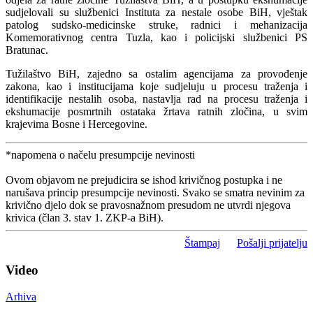
sudjelovali su službenici Instituta za nestale osobe BiH, vještak
patolog sudsko-medicinske struke, radnici i mehanizacija
Komemorativnog centra Tuzla, kao i policijski službenici PS
Bratunac.
Tužilaštvo BiH, zajedno sa ostalim agencijama za provođenje
zakona, kao i institucijama koje sudjeluju u procesu traženja i
identifikacije nestalih osoba, nastavlja rad na procesu traženja i
ekshumacije posmrtnih ostataka žrtava ratnih zločina, u svim
krajevima Bosne i Hercegovine.
*napomena o načelu presumpcije nevinosti
Ovom objavom ne prejudicira se ishod krivičnog postupka i ne
narušava princip presumpcije nevinosti. Svako se smatra nevinim za
krivično djelo dok se pravosnažnom presudom ne utvrdi njegova
krivica (član 3. stav 1. ZKP-a BiH).
Štampaj
Pošalji prijatelju
Video
Arhiva