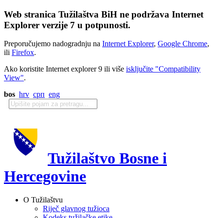
Web stranica Tužilaštva BiH ne podržava Internet
Explorer verzije 7 u potpunosti.
Preporučujemo nadogradnju na
Internet Explorer
,
Google Chrome
,
ili
Firefox
.
Ako koristite Internet explorer 9 ili više
isključite "Compatibility
View"
.
bos
hrv
срп
eng
Tužilaštvo Bosne i
Hercegovine
O Tužilaštvu
Riječ glavnog tužioca
Kodeks tužilačke etike