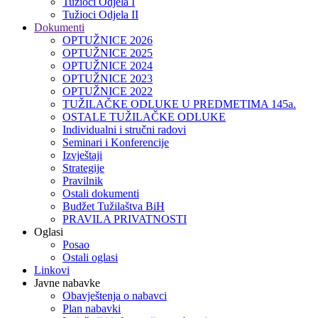
Tužioci Odjela I
Tužioci Odjela II
Dokumenti
OPTUŽNICE 2026
OPTUŽNICE 2025
OPTUŽNICE 2024
OPTUŽNICE 2023
OPTUŽNICE 2022
TUŽILAČKE ODLUKE U PREDMETIMA 145a.
OSTALE TUŽILAČKE ODLUKE
Individualni i stručni radovi
Seminari i Konferencije
Izvještaji
Strategije
Pravilnik
Ostali dokumenti
Budžet Tužilaštva BiH
PRAVILA PRIVATNOSTI
Oglasi
Posao
Ostali oglasi
Linkovi
Javne nabavke
Obavještenja o nabavci
Plan nabavki