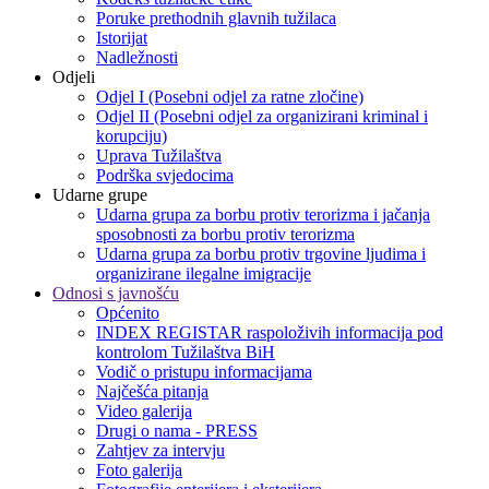
Poruke prethodnih glavnih tužilaca
Istorijat
Nadležnosti
Odjeli
Odjel I (Posebni odjel za ratne zločine)
Odjel II (Posebni odjel za organizirani kriminal i
korupciju)
Uprava Tužilaštva
Podrška svjedocima
Udarne grupe
Udarna grupa za borbu protiv terorizma i jačanja
sposobnosti za borbu protiv terorizma
Udarna grupa za borbu protiv trgovine ljudima i
organizirane ilegalne imigracije
Odnosi s javnošću
Općenito
INDEX REGISTAR raspoloživih informacija pod
kontrolom Tužilaštva BiH
Vodič o pristupu informacijama
Najčešća pitanja
Video galerija
Drugi o nama - PRESS
Zahtjev za intervju
Foto galerija