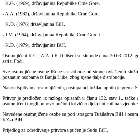
- K.G. (1969), državljanina Republike Crne Gore,
- A.A. (1982), državljanina Republike Crne Gore,
- K.D. (1976) državljanina BiH,
- J.M. (1964), državljanina Republike Crne Gore i
- K.D. (1979), državljanina BiH.
Osumnjičeni K.G., A.A. i K.D. lišeni su slobode dana 20.03.2012. go
sati u Foči.
Sve osumnjičene osobe lišene su slobode od strane ovlaštenih služ
poznatim osobama iz Banja Luke, zbog njene dalje distribucije.
Nakon ispitivanja osumnjičenih, postupajući tužilac uputio je prema 
Pritvor je predložen iz razloga opisanih u članu 132. stav 1., tačk
osumnjičeni mogli ponovo počiniti krivično djelo i uticati na svjedoke i
Navedene osumnjičene osobe su pod istragom Tužilaštva BiH i osumnji
KZ-a BiH.
Prijedlog za određivanje pritvora upućen je Sudu BiH.