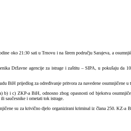
dine oko 21:30 sati u Trnovu i na širem području Sarajeva, a osumnji
benika Državne agencije za istrage i zaštitu – SIPA, u pokušaju da 
Sudu BiH prijedlog za određivanje pritvora za navedene osumnjičene u t
e a) b) i c) ZKP-a BiH, odnosno zbog opasnosti od bjekstva osumnjiče
li saučesnike i ometati tok istrage.
čene su za krivično djelo organizirani kriminal iz člana 250. KZ-a B