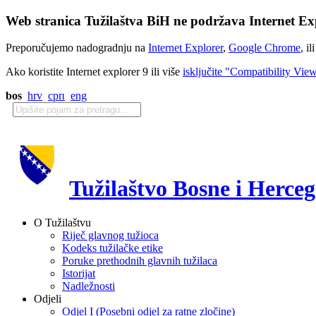
Web stranica Tužilaštva BiH ne podržava Internet Exp
Preporučujemo nadogradnju na
Internet Explorer
,
Google Chrome
, il
Ako koristite Internet explorer 9 ili više
isključite "Compatibility Vie
bos
hrv
срп
eng
Tužilaštvo Bosne i Herce
O Tužilaštvu
Riječ glavnog tužioca
Kodeks tužilačke etike
Poruke prethodnih glavnih tužilaca
Istorijat
Nadležnosti
Odjeli
Odjel I (Posebni odjel za ratne zločine)