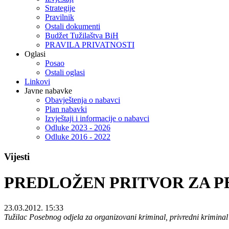
Strategije
Pravilnik
Ostali dokumenti
Budžet Tužilaštva BiH
PRAVILA PRIVATNOSTI
Oglasi
Posao
Ostali oglasi
Linkovi
Javne nabavke
Obavještenja o nabavci
Plan nabavki
Izvještaji i informacije o nabavci
Odluke 2023 - 2026
Odluke 2016 - 2022
Vijesti
PREDLOŽEN PRITVOR ZA P
23.03.2012. 15:33
Tužilac Posebnog odjela za organizovani kriminal, privredni kriminal