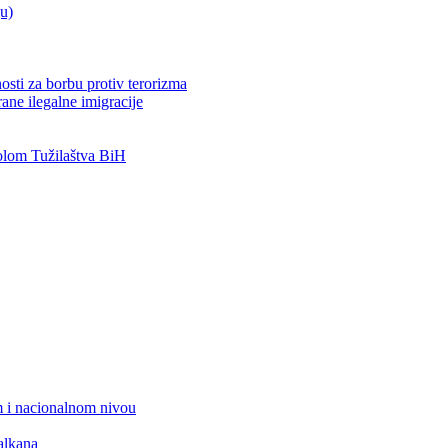
ju)
osti za borbu protiv terorizma
ane ilegalne imigracije
lom Tužilaštva BiH
 i nacionalnom nivou
alkana