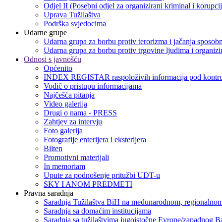
Odjel II (Posebni odjel za organizirani kriminal i korupci
Uprava Tužilaštva
Podrška svjedocima
Udarne grupe
Udarna grupa za borbu protiv terorizma i jačanja sposobn
Udarna grupa za borbu protiv trgovine ljudima i organizir
Odnosi s javnošću
Općenito
INDEX REGISTAR raspoloživih informacija pod kontro
Vodič o pristupu informacijama
Najčešća pitanja
Video galerija
Drugi o nama - PRESS
Zahtjev za intervju
Foto galerija
Fotografije enterijera i eksterijera
Bilten
Promotivni materijali
In memoriam
Upute za podnošenje pritužbi UDT-u
SKY I ANOM PREDMETI
Pravna saradnja
Saradnja Tužilaštva BiH na međunarodnom, regionalnom
Saradnja sa domaćim institucijama
Saradnja sa tužilaštvima jugoistočne Evrope/zapadnog B