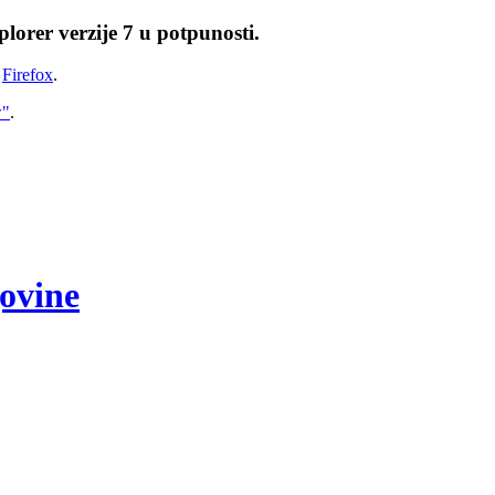
lorer verzije 7 u potpunosti.
i
Firefox
.
w"
.
govine