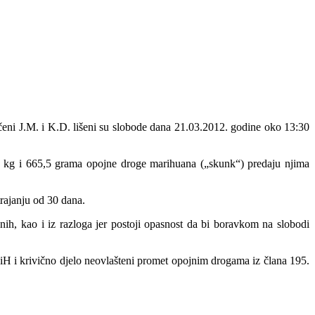
čeni J.M. i K.D. lišeni su slobode dana 21.03.2012. godine oko 13:30
10 kg i 665,5 grama opojne droge marihuana („skunk“) predaju njima
rajanju od 30 dana.
nih, kao i iz razloga jer postoji opasnost da bi boravkom na slobodi
iH i krivično djelo neovlašteni promet opojnim drogama iz člana 195.