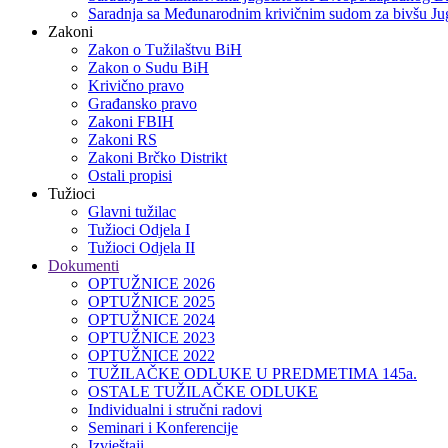
Saradnja sa Međunarodnim krivičnim sudom za bivšu Jug
Zakoni
Zakon o Тužilaštvu BiH
Zakon o Sudu BiH
Krivično pravo
Građansko pravo
Zakoni FBIH
Zakoni RS
Zakoni Brčko Distrikt
Ostali propisi
Tužioci
Glavni tužilac
Tužioci Odjela I
Tužioci Odjela II
Dokumenti
OPTUŽNICE 2026
OPTUŽNICE 2025
OPTUŽNICE 2024
OPTUŽNICE 2023
OPTUŽNICE 2022
TUŽILAČKE ODLUKE U PREDMETIMA 145a.
OSTALE TUŽILAČKE ODLUKE
Individualni i stručni radovi
Seminari i Konferencije
Izvještaji