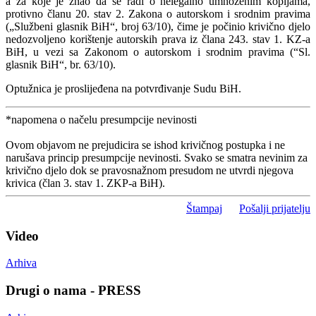
a za koje je znao da se radi o nelegalno umnoženim kopijama,
protivno članu 20. stav 2. Zakona o autorskom i srodnim pravima
(„Službeni glasnik BiH“, broj 63/10), čime je počinio krivično djelo
nedozvoljeno korištenje autorskih prava iz člana 243. stav 1. KZ-a
BiH, u vezi sa Zakonom o autorskom i srodnim pravima (“Sl.
glasnik BiH“, br. 63/10).
Optužnica je proslijeđena na potvrđivanje Sudu BiH.
*napomena o načelu presumpcije nevinosti
Ovom objavom ne prejudicira se ishod krivičnog postupka i ne
narušava princip presumpcije nevinosti. Svako se smatra nevinim za
krivično djelo dok se pravosnažnom presudom ne utvrdi njegova
krivica (član 3. stav 1. ZKP-a BiH).
Štampaj
Pošalji prijatelju
Video
Arhiva
Drugi o nama - PRESS