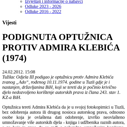
Izvještaji i informacije o nabavci
Odluke 2023 - 2026
Odluke 2016 - 2022
Vijesti
PODIGNUTA OPTUŽNICA
PROTIV ADMIRA KLEBIĆA
(1974)
24.02.2012. 15:08
Tužilac Odjela III podigao je optužnicu protiv Admira Klebića
zvanog „Ado“, rođenog 10.11.1974. godine u Tuzli gdje je i
nastanjen, državljanina BiH, koji se tereti da je počinio krivično
djelo nedozvoljeno korištenje autorskih prava iz člana 243. stav 1.
KZ-a BiH.
Optužnica tereti Admira Klebića da je u svojoj fotokopirnici u Tuzli,
bez odobrenja autora ili drugog nosioca autorskog prava, odnosno
osobe koja je ovlaštena dati odobrenje, izvršio neovlašteno
umnožavanje više autorskih djela - knjiga i udžbenika raznih autora,