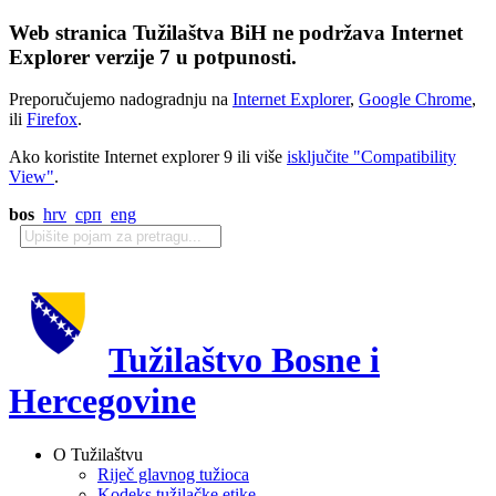
Web stranica Tužilaštva BiH ne podržava Internet
Explorer verzije 7 u potpunosti.
Preporučujemo nadogradnju na
Internet Explorer
,
Google Chrome
,
ili
Firefox
.
Ako koristite Internet explorer 9 ili više
isključite "Compatibility
View"
.
bos
hrv
срп
eng
Tužilaštvo Bosne i
Hercegovine
O Tužilaštvu
Riječ glavnog tužioca
Kodeks tužilačke etike