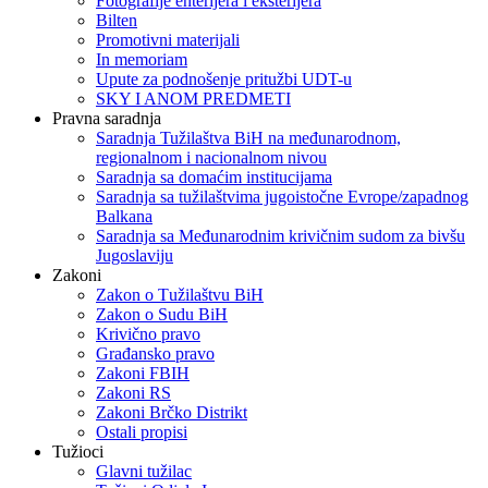
Fotografije enterijera i eksterijera
Bilten
Promotivni materijali
In memoriam
Upute za podnošenje pritužbi UDT-u
SKY I ANOM PREDMETI
Pravna saradnja
Saradnja Tužilaštva BiH na međunarodnom,
regionalnom i nacionalnom nivou
Saradnja sa domaćim institucijama
Saradnja sa tužilaštvima jugoistočne Evrope/zapadnog
Balkana
Saradnja sa Međunarodnim krivičnim sudom za bivšu
Jugoslaviju
Zakoni
Zakon o Тužilaštvu BiH
Zakon o Sudu BiH
Krivično pravo
Građansko pravo
Zakoni FBIH
Zakoni RS
Zakoni Brčko Distrikt
Ostali propisi
Tužioci
Glavni tužilac