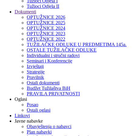
Tužioci Odjela I
Tužioci Odjela II
Dokumenti
OPTUŽNICE 2026
OPTUŽNICE 2025
OPTUŽNICE 2024
OPTUŽNICE 2023
OPTUŽNICE 2022
TUŽILAČKE ODLUKE U PREDMETIMA 145a.
OSTALE TUŽILAČKE ODLUKE
Individualni i stručni radovi
Seminari i Konferencije
Izvještaji
Strategije
Pravilnik
Ostali dokumenti
Budžet Tužilaštva BiH
PRAVILA PRIVATNOSTI
Oglasi
Posao
Ostali oglasi
Linkovi
Javne nabavke
Obavještenja o nabavci
Plan nabavki