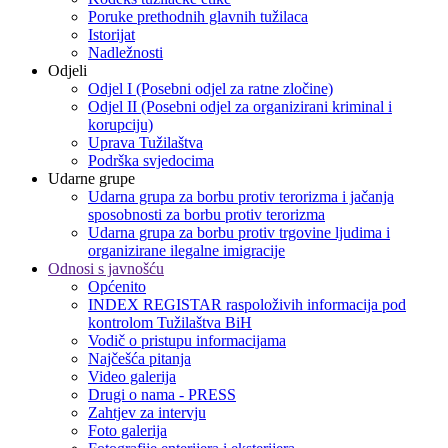
Poruke prethodnih glavnih tužilaca
Istorijat
Nadležnosti
Odjeli
Odjel I (Posebni odjel za ratne zločine)
Odjel II (Posebni odjel za organizirani kriminal i
korupciju)
Uprava Tužilaštva
Podrška svjedocima
Udarne grupe
Udarna grupa za borbu protiv terorizma i jačanja
sposobnosti za borbu protiv terorizma
Udarna grupa za borbu protiv trgovine ljudima i
organizirane ilegalne imigracije
Odnosi s javnošću
Općenito
INDEX REGISTAR raspoloživih informacija pod
kontrolom Tužilaštva BiH
Vodič o pristupu informacijama
Najčešća pitanja
Video galerija
Drugi o nama - PRESS
Zahtjev za intervju
Foto galerija