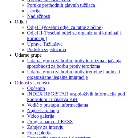
Poruke prethodnih glavnih tužilaca
Istorijat
Nadležnosti
Odjeli
Odjel I (Posebni odjel za ratne zločine)
Odjel II (Posebni odjel za organizirani kriminal i
korupciju)
Uprava Tužilaštva
Podrška svjedocima
Udarne grupe
Udarna grupa za borbu protiv terorizma i jačanja
sposobnosti za borbu protiv terorizma
Udarna grupa za borbu protiv trgovine ljudima i
organizirane ilegalne imigracije
Odnosi s javnošću
Općenito
INDEX REGISTAR raspoloživih informacija pod
kontrolom Tužilaštva BiH
Vodič o pristupu informacijama
Najčešća pitanja
Video galerija
Drugi o nama - PRESS
Zahtjev za intervju
Foto galerija