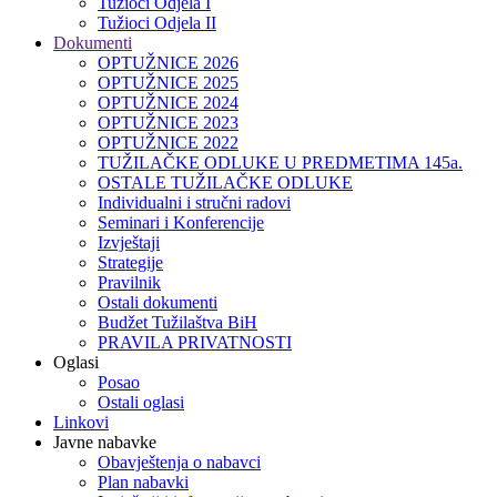
Tužioci Odjela I
Tužioci Odjela II
Dokumenti
OPTUŽNICE 2026
OPTUŽNICE 2025
OPTUŽNICE 2024
OPTUŽNICE 2023
OPTUŽNICE 2022
TUŽILAČKE ODLUKE U PREDMETIMA 145a.
OSTALE TUŽILAČKE ODLUKE
Individualni i stručni radovi
Seminari i Konferencije
Izvještaji
Strategije
Pravilnik
Ostali dokumenti
Budžet Tužilaštva BiH
PRAVILA PRIVATNOSTI
Oglasi
Posao
Ostali oglasi
Linkovi
Javne nabavke
Obavještenja o nabavci
Plan nabavki