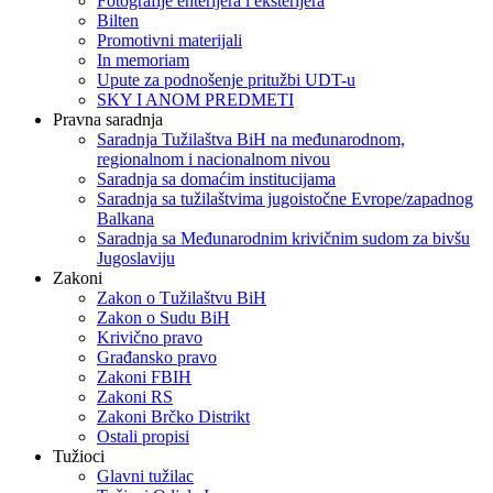
Fotografije enterijera i eksterijera
Bilten
Promotivni materijali
In memoriam
Upute za podnošenje pritužbi UDT-u
SKY I ANOM PREDMETI
Pravna saradnja
Saradnja Tužilaštva BiH na međunarodnom,
regionalnom i nacionalnom nivou
Saradnja sa domaćim institucijama
Saradnja sa tužilaštvima jugoistočne Evrope/zapadnog
Balkana
Saradnja sa Međunarodnim krivičnim sudom za bivšu
Jugoslaviju
Zakoni
Zakon o Тužilaštvu BiH
Zakon o Sudu BiH
Krivično pravo
Građansko pravo
Zakoni FBIH
Zakoni RS
Zakoni Brčko Distrikt
Ostali propisi
Tužioci
Glavni tužilac