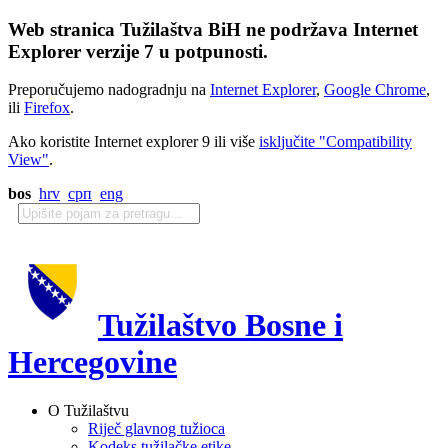
Web stranica Tužilaštva BiH ne podržava Internet
Explorer verzije 7 u potpunosti.
Preporučujemo nadogradnju na
Internet Explorer
,
Google Chrome
,
ili
Firefox
.
Ako koristite Internet explorer 9 ili više
isključite "Compatibility
View"
.
bos
hrv
срп
eng
Tužilaštvo Bosne i
Hercegovine
O Tužilaštvu
Riječ glavnog tužioca
Kodeks tužilačke etike