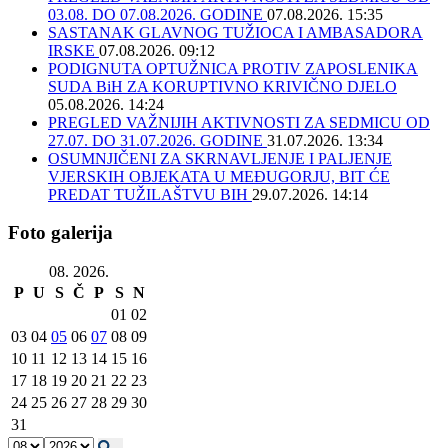
03.08. DO 07.08.2026. GODINE
07.08.2026. 15:35
SASTANAK GLAVNOG TUŽIOCA I AMBASADORA
IRSKE
07.08.2026. 09:12
PODIGNUTA OPTUŽNICA PROTIV ZAPOSLENIKA
SUDA BiH ZA KORUPTIVNO KRIVIČNO DJELO
05.08.2026. 14:24
PREGLED VAŽNIJIH AKTIVNOSTI ZA SEDMICU OD
27.07. DO 31.07.2026. GODINE
31.07.2026. 13:34
OSUMNJIČENI ZA SKRNAVLJENJE I PALJENJE
VJERSKIH OBJEKATA U MEĐUGORJU, BIT ĆE
PREDAT TUŽILAŠTVU BIH
29.07.2026. 14:14
Foto galerija
08. 2026.
P
U
S
Č
P
S
N
01
02
03
04
05
06
07
08
09
10
11
12
13
14
15
16
17
18
19
20
21
22
23
24
25
26
27
28
29
30
31