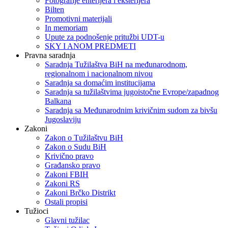
Fotografije enterijera i eksterijera
Bilten
Promotivni materijali
In memoriam
Upute za podnošenje pritužbi UDT-u
SKY I ANOM PREDMETI
Pravna saradnja
Saradnja Tužilaštva BiH na međunarodnom,
regionalnom i nacionalnom nivou
Saradnja sa domaćim institucijama
Saradnja sa tužilaštvima jugoistočne Evrope/zapadnog
Balkana
Saradnja sa Međunarodnim krivičnim sudom za bivšu
Jugoslaviju
Zakoni
Zakon o Тužilaštvu BiH
Zakon o Sudu BiH
Krivično pravo
Građansko pravo
Zakoni FBIH
Zakoni RS
Zakoni Brčko Distrikt
Ostali propisi
Tužioci
Glavni tužilac