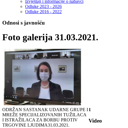
Izvještaji i informacije o nabavci
Odluke 2023 - 2026
Odluke 2016 - 2022
Odnosi s javnošću
Foto galerija 31.03.2021.
ODRŽAN SASTANAK UDARNE GRUPE I
1
MREŽE SPECIJALIZOVANIH TUŽILACA
I ISTRAŽILACA ZA BORBU PROTIV
Video
TRGOVINE LJUDIMA
31.03.2021.