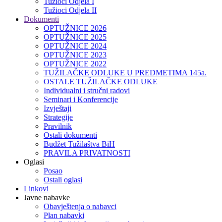
Tužioci Odjela I
Tužioci Odjela II
Dokumenti
OPTUŽNICE 2026
OPTUŽNICE 2025
OPTUŽNICE 2024
OPTUŽNICE 2023
OPTUŽNICE 2022
TUŽILAČKE ODLUKE U PREDMETIMA 145a.
OSTALE TUŽILAČKE ODLUKE
Individualni i stručni radovi
Seminari i Konferencije
Izvještaji
Strategije
Pravilnik
Ostali dokumenti
Budžet Tužilaštva BiH
PRAVILA PRIVATNOSTI
Oglasi
Posao
Ostali oglasi
Linkovi
Javne nabavke
Obavještenja o nabavci
Plan nabavki