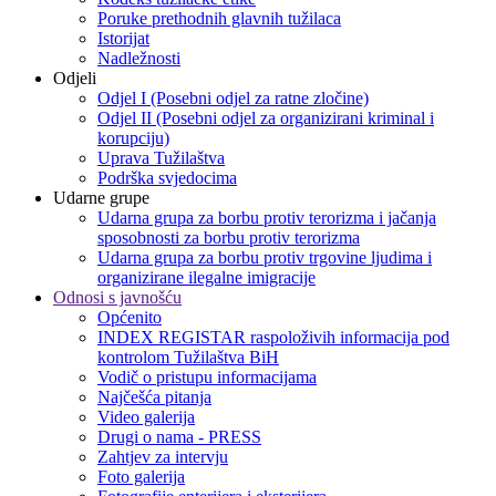
Poruke prethodnih glavnih tužilaca
Istorijat
Nadležnosti
Odjeli
Odjel I (Posebni odjel za ratne zločine)
Odjel II (Posebni odjel za organizirani kriminal i
korupciju)
Uprava Tužilaštva
Podrška svjedocima
Udarne grupe
Udarna grupa za borbu protiv terorizma i jačanja
sposobnosti za borbu protiv terorizma
Udarna grupa za borbu protiv trgovine ljudima i
organizirane ilegalne imigracije
Odnosi s javnošću
Općenito
INDEX REGISTAR raspoloživih informacija pod
kontrolom Tužilaštva BiH
Vodič o pristupu informacijama
Najčešća pitanja
Video galerija
Drugi o nama - PRESS
Zahtjev za intervju
Foto galerija