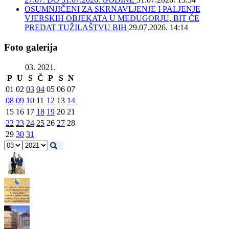
OSUMNJIČENI ZA SKRNAVLJENJE I PALJENJE
VJERSKIH OBJEKATA U MEĐUGORJU, BIT ĆE
PREDAT TUŽILAŠTVU BIH
29.07.2026. 14:14
Foto galerija
03. 2021.
P
U
S
Č
P
S
N
01
02
03
04
05
06
07
08
09
10
11
12
13
14
15
16
17
18
19
20
21
22
23
24
25
26
27
28
29
30
31