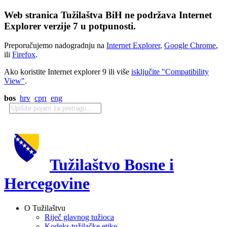
Web stranica Tužilaštva BiH ne podržava Internet
Explorer verzije 7 u potpunosti.
Preporučujemo nadogradnju na
Internet Explorer
,
Google Chrome
,
ili
Firefox
.
Ako koristite Internet explorer 9 ili više
isključite "Compatibility
View"
.
bos
hrv
срп
eng
Tužilaštvo Bosne i
Hercegovine
O Tužilaštvu
Riječ glavnog tužioca
Kodeks tužilačke etike