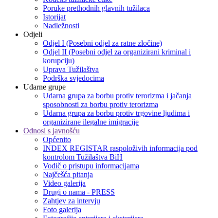
Poruke prethodnih glavnih tužilaca
Istorijat
Nadležnosti
Odjeli
Odjel I (Posebni odjel za ratne zločine)
Odjel II (Posebni odjel za organizirani kriminal i
korupciju)
Uprava Tužilaštva
Podrška svjedocima
Udarne grupe
Udarna grupa za borbu protiv terorizma i jačanja
sposobnosti za borbu protiv terorizma
Udarna grupa za borbu protiv trgovine ljudima i
organizirane ilegalne imigracije
Odnosi s javnošću
Općenito
INDEX REGISTAR raspoloživih informacija pod
kontrolom Tužilaštva BiH
Vodič o pristupu informacijama
Najčešća pitanja
Video galerija
Drugi o nama - PRESS
Zahtjev za intervju
Foto galerija