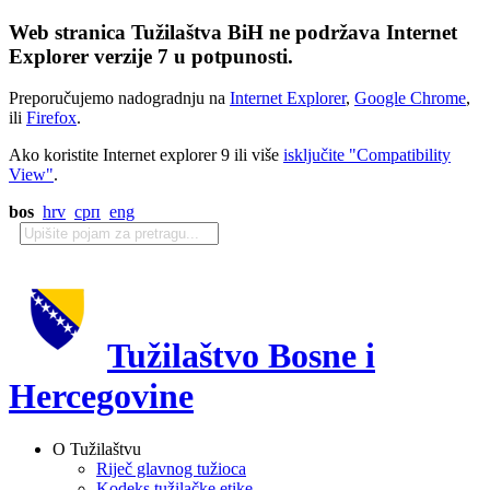
Web stranica Tužilaštva BiH ne podržava Internet
Explorer verzije 7 u potpunosti.
Preporučujemo nadogradnju na
Internet Explorer
,
Google Chrome
,
ili
Firefox
.
Ako koristite Internet explorer 9 ili više
isključite "Compatibility
View"
.
bos
hrv
срп
eng
Tužilaštvo Bosne i
Hercegovine
O Tužilaštvu
Riječ glavnog tužioca
Kodeks tužilačke etike