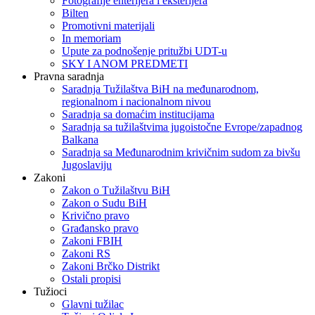
Fotografije enterijera i eksterijera
Bilten
Promotivni materijali
In memoriam
Upute za podnošenje pritužbi UDT-u
SKY I ANOM PREDMETI
Pravna saradnja
Saradnja Tužilaštva BiH na međunarodnom,
regionalnom i nacionalnom nivou
Saradnja sa domaćim institucijama
Saradnja sa tužilaštvima jugoistočne Evrope/zapadnog
Balkana
Saradnja sa Međunarodnim krivičnim sudom za bivšu
Jugoslaviju
Zakoni
Zakon o Тužilaštvu BiH
Zakon o Sudu BiH
Krivično pravo
Građansko pravo
Zakoni FBIH
Zakoni RS
Zakoni Brčko Distrikt
Ostali propisi
Tužioci
Glavni tužilac