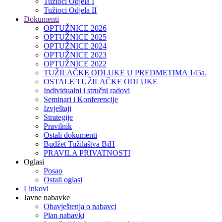
Tužioci Odjela I
Tužioci Odjela II
Dokumenti
OPTUŽNICE 2026
OPTUŽNICE 2025
OPTUŽNICE 2024
OPTUŽNICE 2023
OPTUŽNICE 2022
TUŽILAČKE ODLUKE U PREDMETIMA 145a.
OSTALE TUŽILAČKE ODLUKE
Individualni i stručni radovi
Seminari i Konferencije
Izvještaji
Strategije
Pravilnik
Ostali dokumenti
Budžet Tužilaštva BiH
PRAVILA PRIVATNOSTI
Oglasi
Posao
Ostali oglasi
Linkovi
Javne nabavke
Obavještenja o nabavci
Plan nabavki