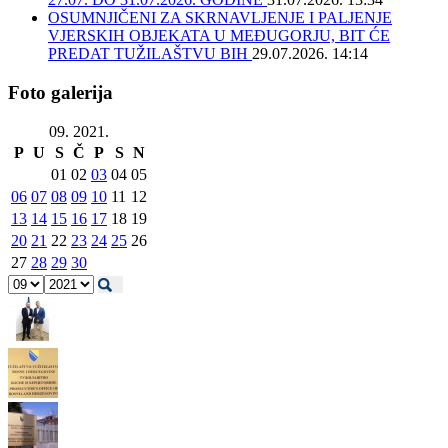
OSUMNJIČENI ZA SKRNAVLJENJE I PALJENJE
VJERSKIH OBJEKATA U MEĐUGORJU, BIT ĆE
PREDAT TUŽILAŠTVU BIH
29.07.2026. 14:14
Foto galerija
09. 2021.
P
U
S
Č
P
S
N
01
02
03
04
05
06
07
08
09
10
11
12
13
14
15
16
17
18
19
20
21
22
23
24
25
26
27
28
29
30