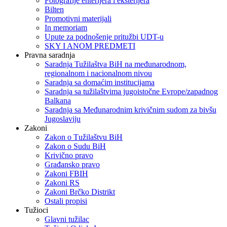
Fotografije enterijera i eksterijera
Bilten
Promotivni materijali
In memoriam
Upute za podnošenje pritužbi UDT-u
SKY I ANOM PREDMETI
Pravna saradnja
Saradnja Tužilaštva BiH na međunarodnom,
regionalnom i nacionalnom nivou
Saradnja sa domaćim institucijama
Saradnja sa tužilaštvima jugoistočne Evrope/zapadnog
Balkana
Saradnja sa Međunarodnim krivičnim sudom za bivšu
Jugoslaviju
Zakoni
Zakon o Тužilaštvu BiH
Zakon o Sudu BiH
Krivično pravo
Građansko pravo
Zakoni FBIH
Zakoni RS
Zakoni Brčko Distrikt
Ostali propisi
Tužioci
Glavni tužilac