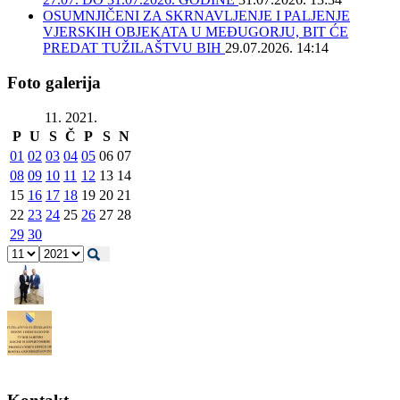
OSUMNJIČENI ZA SKRNAVLJENJE I PALJENJE
VJERSKIH OBJEKATA U MEĐUGORJU, BIT ĆE
PREDAT TUŽILAŠTVU BIH
29.07.2026. 14:14
Foto galerija
11. 2021.
P
U
S
Č
P
S
N
01
02
03
04
05
06
07
08
09
10
11
12
13
14
15
16
17
18
19
20
21
22
23
24
25
26
27
28
29
30