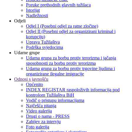
Poruke prethodnih glavnih tužilaca
Istorijat
Nadležnosti
Odjeli
Odjel I (Posebni odjel za ratne zločine)
Odjel II (Posebni odjel za organizirani kriminal i
korupciju)
Uprava Tužilaštva
Podrška svjedocima
Udarne grupe
Udarna grupa za borbu protiv terorizma i jačanja
sposobnosti za borbu protiv terorizma
Udarna grupa za borbu protiv trgovine ljudima i
organizirane ilegalne imigracije
Odnosi s javnošću
Općenito
INDEX REGISTAR raspoloživih informacija pod
kontrolom Tužilaštva BiH
Vodič o pristupu informacijama
Najčešća pitanja
Video galerija
Drugi o nama - PRESS
Zahtjev za intervju
Foto galerija