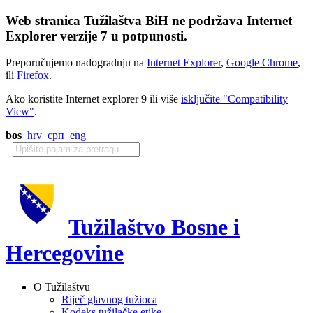
Web stranica Tužilaštva BiH ne podržava Internet
Explorer verzije 7 u potpunosti.
Preporučujemo nadogradnju na
Internet Explorer
,
Google Chrome
,
ili
Firefox
.
Ako koristite Internet explorer 9 ili više
isključite "Compatibility
View"
.
bos
hrv
срп
eng
Tužilaštvo Bosne i
Hercegovine
O Tužilaštvu
Riječ glavnog tužioca
Kodeks tužilačke etike