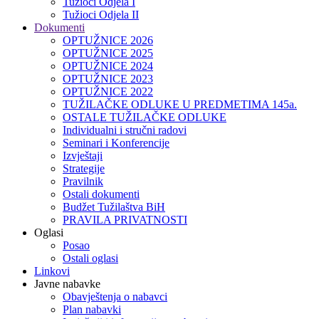
Tužioci Odjela I
Tužioci Odjela II
Dokumenti
OPTUŽNICE 2026
OPTUŽNICE 2025
OPTUŽNICE 2024
OPTUŽNICE 2023
OPTUŽNICE 2022
TUŽILAČKE ODLUKE U PREDMETIMA 145a.
OSTALE TUŽILAČKE ODLUKE
Individualni i stručni radovi
Seminari i Konferencije
Izvještaji
Strategije
Pravilnik
Ostali dokumenti
Budžet Tužilaštva BiH
PRAVILA PRIVATNOSTI
Oglasi
Posao
Ostali oglasi
Linkovi
Javne nabavke
Obavještenja o nabavci
Plan nabavki