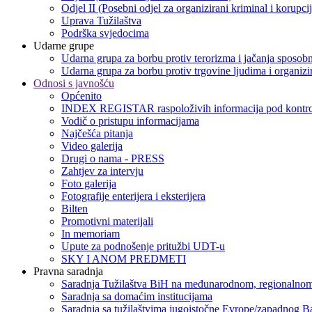
Odjel II (Posebni odjel za organizirani kriminal i korupci
Uprava Tužilaštva
Podrška svjedocima
Udarne grupe
Udarna grupa za borbu protiv terorizma i jačanja sposobn
Udarna grupa za borbu protiv trgovine ljudima i organizir
Odnosi s javnošću
Općenito
INDEX REGISTAR raspoloživih informacija pod kontro
Vodič o pristupu informacijama
Najčešća pitanja
Video galerija
Drugi o nama - PRESS
Zahtjev za intervju
Foto galerija
Fotografije enterijera i eksterijera
Bilten
Promotivni materijali
In memoriam
Upute za podnošenje pritužbi UDT-u
SKY I ANOM PREDMETI
Pravna saradnja
Saradnja Tužilaštva BiH na međunarodnom, regionalnom
Saradnja sa domaćim institucijama
Saradnja sa tužilaštvima jugoistočne Evrope/zapadnog B