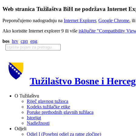
Web stranica Tužilaštva BiH ne podržava Internet Exp
Preporučujemo nadogradnju na
Internet Explorer
,
Google Chrome
, il
Ako koristite Internet explorer 9 ili više
isključite "Compatibility Vie
bos
hrv
срп
eng
Tužilaštvo Bosne i Herce
O Tužilaštvu
Riječ glavnog tužioca
Kodeks tužilačke etike
Poruke prethodnih glavnih tužilaca
Istorijat
Nadležnosti
Odjeli
Odjel I (Posebni odjel za ratne zločine)