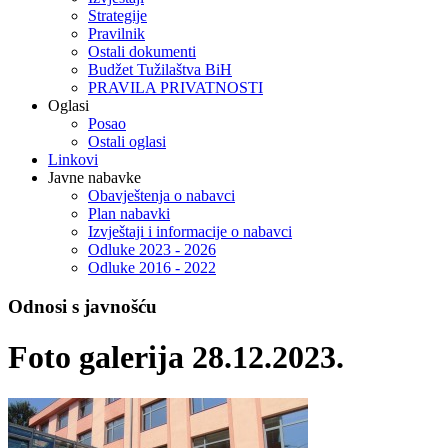
Strategije
Pravilnik
Ostali dokumenti
Budžet Tužilaštva BiH
PRAVILA PRIVATNOSTI
Oglasi
Posao
Ostali oglasi
Linkovi
Javne nabavke
Obavještenja o nabavci
Plan nabavki
Izvještaji i informacije o nabavci
Odluke 2023 - 2026
Odluke 2016 - 2022
Odnosi s javnošću
Foto galerija 28.12.2023.