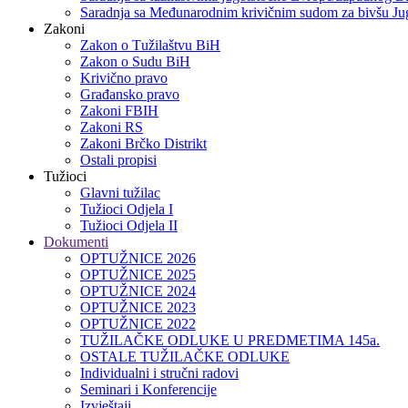
Saradnja sa Međunarodnim krivičnim sudom za bivšu Jug
Zakoni
Zakon o Тužilaštvu BiH
Zakon o Sudu BiH
Krivično pravo
Građansko pravo
Zakoni FBIH
Zakoni RS
Zakoni Brčko Distrikt
Ostali propisi
Tužioci
Glavni tužilac
Tužioci Odjela I
Tužioci Odjela II
Dokumenti
OPTUŽNICE 2026
OPTUŽNICE 2025
OPTUŽNICE 2024
OPTUŽNICE 2023
OPTUŽNICE 2022
TUŽILAČKE ODLUKE U PREDMETIMA 145a.
OSTALE TUŽILAČKE ODLUKE
Individualni i stručni radovi
Seminari i Konferencije
Izvještaji