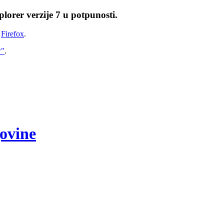
lorer verzije 7 u potpunosti.
i
Firefox
.
w"
.
govine