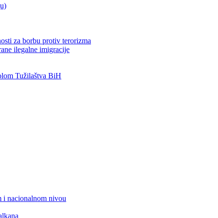
ju)
osti za borbu protiv terorizma
ane ilegalne imigracije
lom Tužilaštva BiH
 i nacionalnom nivou
alkana