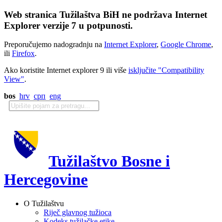
Web stranica Tužilaštva BiH ne podržava Internet
Explorer verzije 7 u potpunosti.
Preporučujemo nadogradnju na
Internet Explorer
,
Google Chrome
,
ili
Firefox
.
Ako koristite Internet explorer 9 ili više
isključite "Compatibility
View"
.
bos
hrv
срп
eng
Tužilaštvo Bosne i
Hercegovine
O Tužilaštvu
Riječ glavnog tužioca
Kodeks tužilačke etike