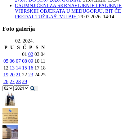
OSUMNJIČENI ZA SKRNAVLJENJE I PALJENJE
VJERSKIH OBJEKATA U MEĐUGORJU, BIT ĆE
PREDAT TUŽILAŠTVU BIH
29.07.2026. 14:14
Foto galerija
02. 2024.
P
U
S
Č
P
S
N
01
02
03
04
05
06
07
08
09
10
11
12
13
14
15
16
17
18
19
20
21
22
23
24
25
26
27
28
29