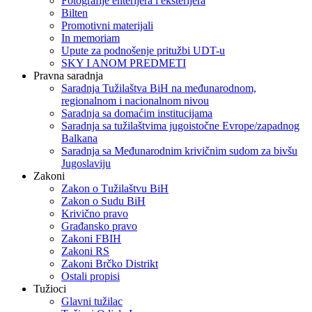
Fotografije enterijera i eksterijera
Bilten
Promotivni materijali
In memoriam
Upute za podnošenje pritužbi UDT-u
SKY I ANOM PREDMETI
Pravna saradnja
Saradnja Tužilaštva BiH na međunarodnom,
regionalnom i nacionalnom nivou
Saradnja sa domaćim institucijama
Saradnja sa tužilaštvima jugoistočne Evrope/zapadnog
Balkana
Saradnja sa Međunarodnim krivičnim sudom za bivšu
Jugoslaviju
Zakoni
Zakon o Тužilaštvu BiH
Zakon o Sudu BiH
Krivično pravo
Građansko pravo
Zakoni FBIH
Zakoni RS
Zakoni Brčko Distrikt
Ostali propisi
Tužioci
Glavni tužilac