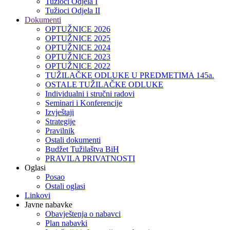
Tužioci Odjela I
Tužioci Odjela II
Dokumenti
OPTUŽNICE 2026
OPTUŽNICE 2025
OPTUŽNICE 2024
OPTUŽNICE 2023
OPTUŽNICE 2022
TUŽILAČKE ODLUKE U PREDMETIMA 145a.
OSTALE TUŽILAČKE ODLUKE
Individualni i stručni radovi
Seminari i Konferencije
Izvještaji
Strategije
Pravilnik
Ostali dokumenti
Budžet Tužilaštva BiH
PRAVILA PRIVATNOSTI
Oglasi
Posao
Ostali oglasi
Linkovi
Javne nabavke
Obavještenja o nabavci
Plan nabavki