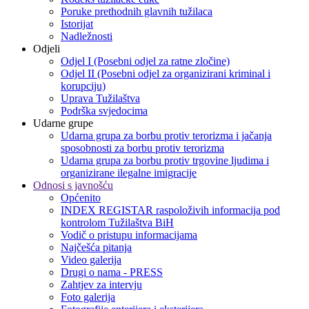
Poruke prethodnih glavnih tužilaca
Istorijat
Nadležnosti
Odjeli
Odjel I (Posebni odjel za ratne zločine)
Odjel II (Posebni odjel za organizirani kriminal i
korupciju)
Uprava Tužilaštva
Podrška svjedocima
Udarne grupe
Udarna grupa za borbu protiv terorizma i jačanja
sposobnosti za borbu protiv terorizma
Udarna grupa za borbu protiv trgovine ljudima i
organizirane ilegalne imigracije
Odnosi s javnošću
Općenito
INDEX REGISTAR raspoloživih informacija pod
kontrolom Tužilaštva BiH
Vodič o pristupu informacijama
Najčešća pitanja
Video galerija
Drugi o nama - PRESS
Zahtjev za intervju
Foto galerija