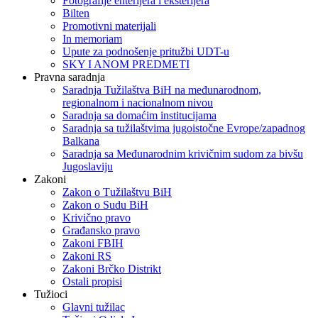
Fotografije enterijera i eksterijera
Bilten
Promotivni materijali
In memoriam
Upute za podnošenje pritužbi UDT-u
SKY I ANOM PREDMETI
Pravna saradnja
Saradnja Tužilaštva BiH na međunarodnom,
regionalnom i nacionalnom nivou
Saradnja sa domaćim institucijama
Saradnja sa tužilaštvima jugoistočne Evrope/zapadnog
Balkana
Saradnja sa Međunarodnim krivičnim sudom za bivšu
Jugoslaviju
Zakoni
Zakon o Тužilaštvu BiH
Zakon o Sudu BiH
Krivično pravo
Građansko pravo
Zakoni FBIH
Zakoni RS
Zakoni Brčko Distrikt
Ostali propisi
Tužioci
Glavni tužilac