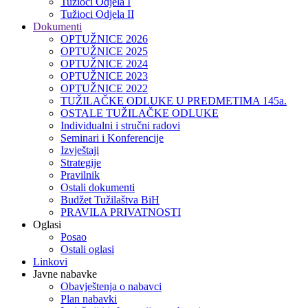
Tužioci Odjela I
Tužioci Odjela II
Dokumenti
OPTUŽNICE 2026
OPTUŽNICE 2025
OPTUŽNICE 2024
OPTUŽNICE 2023
OPTUŽNICE 2022
TUŽILAČKE ODLUKE U PREDMETIMA 145a.
OSTALE TUŽILAČKE ODLUKE
Individualni i stručni radovi
Seminari i Konferencije
Izvještaji
Strategije
Pravilnik
Ostali dokumenti
Budžet Tužilaštva BiH
PRAVILA PRIVATNOSTI
Oglasi
Posao
Ostali oglasi
Linkovi
Javne nabavke
Obavještenja o nabavci
Plan nabavki