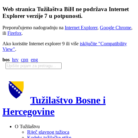
Web stranica Tužilaštva BiH ne podržava Internet
Explorer verzije 7 u potpunosti.
Preporučujemo nadogradnju na
Internet Explorer
,
Google Chrome
,
ili
Firefox
.
Ako koristite Internet explorer 9 ili više
isključite "Compatibility
View"
.
bos
hrv
срп
eng
Tužilaštvo Bosne i
Hercegovine
O Tužilaštvu
Riječ glavnog tužioca
Kodeks tužilačke etike