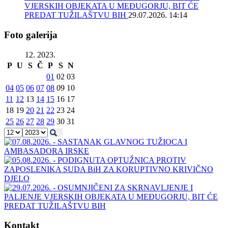
VJERSKIH OBJEKATA U MEĐUGORJU, BIT ĆE
PREDAT TUŽILAŠTVU BIH
29.07.2026. 14:14
Foto galerija
12. 2023.
P
U
S
Č
P
S
N
01
02
03
04
05
06
07
08
09
10
11
12
13
14
15
16
17
18
19
20
21
22
23
24
25
26
27
28
29
30
31
Kontakt