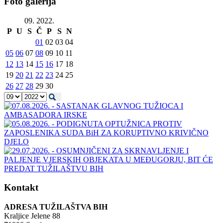
Foto galerija
09. 2022.
P
U
S
Č
P
S
N
01
02
03
04
05
06
07
08
09
10
11
12
13
14
15
16
17
18
19
20
21
22
23
24
25
26
27
28
29
30
Kontakt
ADRESA TUŽILAŠTVA BIH
Kraljice Jelene 88