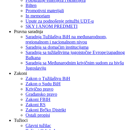
Fotografije enterijera i eksterijera
Bilten
Promotivni materijali
In memoriam
Upute za podnošenje pritužbi UDT-u
SKY I ANOM PREDMETI
Pravna saradnja
Saradnja Tužilaštva BiH na međunarodnom,
regionalnom i nacionalnom nivou
Saradnja sa domaćim institucijama
Saradnja sa tužilaštvima jugoistočne Evrope/zapadnog
Balkana
Saradnja sa Međunarodnim krivičnim sudom za bivšu
Jugoslaviju
Zakoni
Zakon o Тužilaštvu BiH
Zakon o Sudu BiH
Krivično pravo
Građansko pravo
Zakoni FBIH
Zakoni RS
Zakoni Brčko Distrikt
Ostali propisi
Tužioci
Glavni tužilac