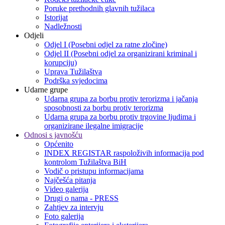
Poruke prethodnih glavnih tužilaca
Istorijat
Nadležnosti
Odjeli
Odjel I (Posebni odjel za ratne zločine)
Odjel II (Posebni odjel za organizirani kriminal i
korupciju)
Uprava Tužilaštva
Podrška svjedocima
Udarne grupe
Udarna grupa za borbu protiv terorizma i jačanja
sposobnosti za borbu protiv terorizma
Udarna grupa za borbu protiv trgovine ljudima i
organizirane ilegalne imigracije
Odnosi s javnošću
Općenito
INDEX REGISTAR raspoloživih informacija pod
kontrolom Tužilaštva BiH
Vodič o pristupu informacijama
Najčešća pitanja
Video galerija
Drugi o nama - PRESS
Zahtjev za intervju
Foto galerija