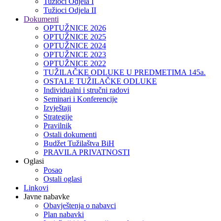
Tužioci Odjela I
Tužioci Odjela II
Dokumenti
OPTUŽNICE 2026
OPTUŽNICE 2025
OPTUŽNICE 2024
OPTUŽNICE 2023
OPTUŽNICE 2022
TUŽILAČKE ODLUKE U PREDMETIMA 145a.
OSTALE TUŽILAČKE ODLUKE
Individualni i stručni radovi
Seminari i Konferencije
Izvještaji
Strategije
Pravilnik
Ostali dokumenti
Budžet Tužilaštva BiH
PRAVILA PRIVATNOSTI
Oglasi
Posao
Ostali oglasi
Linkovi
Javne nabavke
Obavještenja o nabavci
Plan nabavki