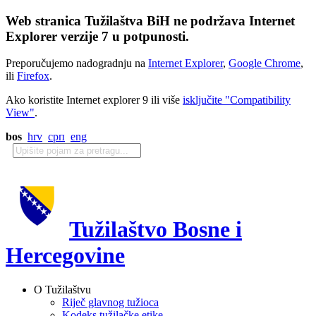
Web stranica Tužilaštva BiH ne podržava Internet
Explorer verzije 7 u potpunosti.
Preporučujemo nadogradnju na
Internet Explorer
,
Google Chrome
,
ili
Firefox
.
Ako koristite Internet explorer 9 ili više
isključite "Compatibility
View"
.
bos
hrv
срп
eng
Tužilaštvo Bosne i
Hercegovine
O Tužilaštvu
Riječ glavnog tužioca
Kodeks tužilačke etike