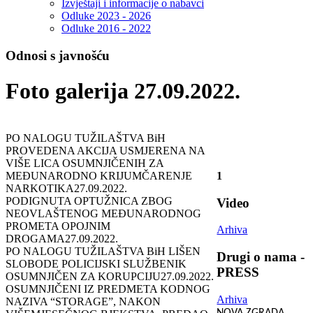
Izvještaji i informacije o nabavci
Odluke 2023 - 2026
Odluke 2016 - 2022
Odnosi s javnošću
Foto galerija 27.09.2022.
PO NALOGU TUŽILAŠTVA BiH
PROVEDENA AKCIJA USMJERENA NA
VIŠE LICA OSUMNJIČENIH ZA
MEĐUNARODNO KRIJUMČARENJE
1
NARKOTIKA
27.09.2022.
PODIGNUTA OPTUŽNICA ZBOG
Video
NEOVLAŠTENOG MEĐUNARODNOG
PROMETA OPOJNIM
Arhiva
DROGAMA
27.09.2022.
PO NALOGU TUŽILAŠTVA BiH LIŠEN
Drugi o nama -
SLOBODE POLICIJSKI SLUŽBENIK
PRESS
OSUMNJIČEN ZA KORUPCIJU
27.09.2022.
OSUMNJIČENI IZ PREDMETA KODNOG
Arhiva
NAZIVA “STORAGE”, NAKON
NOVA ZGRADA