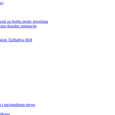
ju)
osti za borbu protiv terorizma
ane ilegalne imigracije
lom Tužilaštva BiH
 i nacionalnom nivou
alkana