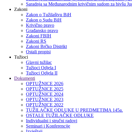
Saradnja sa Međunarodnim krivičnim sudom za bivšu Jug
Zakoni
Zakon o Тužilaštvu BiH
Zakon o Sudu BiH
Krivično pravo
Građansko pravo
Zakoni FBIH
Zakoni RS
Zakoni Brčko Distrikt
Ostali propisi
Tužioci
Glavni tužilac
Tužioci Odjela I
Tužioci Odjela II
Dokumenti
OPTUŽNICE 2026
OPTUŽNICE 2025
OPTUŽNICE 2024
OPTUŽNICE 2023
OPTUŽNICE 2022
TUŽILAČKE ODLUKE U PREDMETIMA 145a.
OSTALE TUŽILAČKE ODLUKE
Individualni i stručni radovi
Seminari i Konferencije
Izvještaji