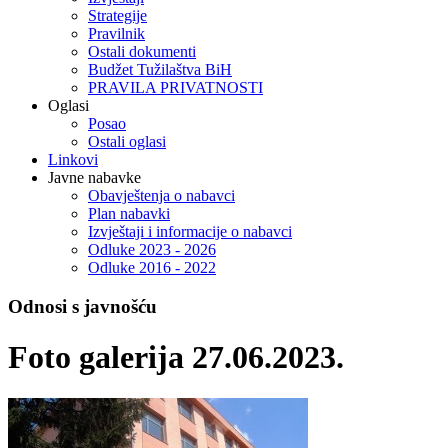
Strategije
Pravilnik
Ostali dokumenti
Budžet Tužilaštva BiH
PRAVILA PRIVATNOSTI
Oglasi
Posao
Ostali oglasi
Linkovi
Javne nabavke
Obavještenja o nabavci
Plan nabavki
Izvještaji i informacije o nabavci
Odluke 2023 - 2026
Odluke 2016 - 2022
Odnosi s javnošću
Foto galerija 27.06.2023.