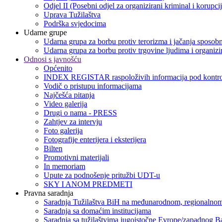
Odjel II (Posebni odjel za organizirani kriminal i korupci
Uprava Tužilaštva
Podrška svjedocima
Udarne grupe
Udarna grupa za borbu protiv terorizma i jačanja sposobn
Udarna grupa za borbu protiv trgovine ljudima i organizir
Odnosi s javnošću
Općenito
INDEX REGISTAR raspoloživih informacija pod kontro
Vodič o pristupu informacijama
Najčešća pitanja
Video galerija
Drugi o nama - PRESS
Zahtjev za intervju
Foto galerija
Fotografije enterijera i eksterijera
Bilten
Promotivni materijali
In memoriam
Upute za podnošenje pritužbi UDT-u
SKY I ANOM PREDMETI
Pravna saradnja
Saradnja Tužilaštva BiH na međunarodnom, regionalnom
Saradnja sa domaćim institucijama
Saradnja sa tužilaštvima jugoistočne Evrope/zapadnog B