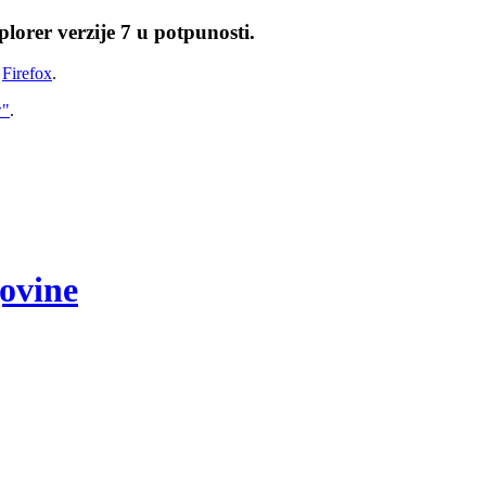
lorer verzije 7 u potpunosti.
i
Firefox
.
w"
.
govine