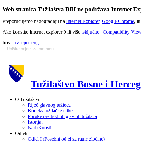
Web stranica Tužilaštva BiH ne podržava Internet Exp
Preporučujemo nadogradnju na
Internet Explorer
,
Google Chrome
, il
Ako koristite Internet explorer 9 ili više
isključite "Compatibility Vie
bos
hrv
срп
eng
Tužilaštvo Bosne i Herce
O Tužilaštvu
Riječ glavnog tužioca
Kodeks tužilačke etike
Poruke prethodnih glavnih tužilaca
Istorijat
Nadležnosti
Odjeli
Odjel I (Posebni odjel za ratne zločine)